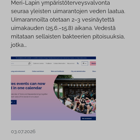
Meri-Lapin ympäristöterveysvalvonta
seuraa yleisten uimarantojen veden laatua.
Uimarannoilta otetaan 2–3 vesinäytettä
uimakauden (25.6.–15.8) aikana. Vedestä
mitataan sellaisten bakteerien pitoisuuksia,
jotka...
03.07.2026