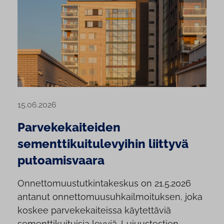
15.06.2026
Parvekekaiteiden
sementtikuitulevyihin liittyvä
putoamisvaara
Onnettomuustutkintakeskus on 21.5.2026
antanut onnettomuusuhkailmoituksen, joka
koskee parvekekaiteissa käytettäviä
sementtikuituisia levyjä. Lujuustestien