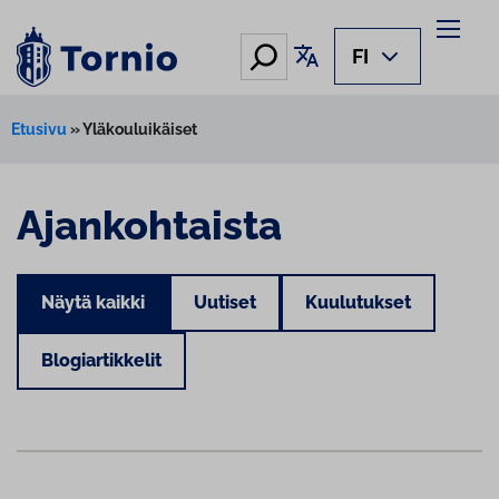
Hae
Käännä sivu
FI
Etusivu
»
Yläkouluikäiset
Ajankohtaista
Näytä kaikki
Uutiset
Kuulutukset
Blogiartikkelit