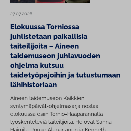
27.07.2026
Elokuussa Torniossa
juhlistetaan paikallisia
taiteilijoita – Aineen
taidemuseon juhlavuoden
ohjelma kutsuu
taidetyöpajoihin ja tutustumaan
lähihistoriaan
Aineen taidemuseon Kaikkien
syntymäpäivät-ohjelmasarja nostaa
elokuussa esiin Tornio-Haaparannalla
työskenteleviä taiteilijoita. He ovat Sanna
Haimila, Jouko Alapartanen ja Kenneth