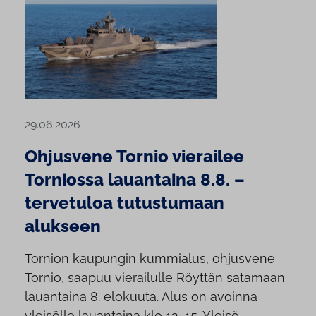
29.06.2026
Ohjusvene Tornio vierailee
Torniossa lauantaina 8.8. –
tervetuloa tutustumaan
alukseen
Tornion kaupungin kummialus, ohjusvene
Tornio, saapuu vierailulle Röyttän satamaan
lauantaina 8. elokuuta. Alus on avoinna
yleisölle lauantaina klo 12–15. Yleisö...