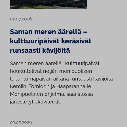
02.07.2026
Saman meren äärellä –
kulttuuripäivät keräsivät
runsaasti kävijöitä
Saman meren äärellä -kulttuuripäivät
houkuttelivat neljän monipuolisen
tapahtumapäivän aikana runsaasti kävijöitä
Kemiin, Tornioon ja Haaparannalle.
Monipuolinen ohjelma, saaristossa
järjestetyt aktiviteetit...
02.07.2026