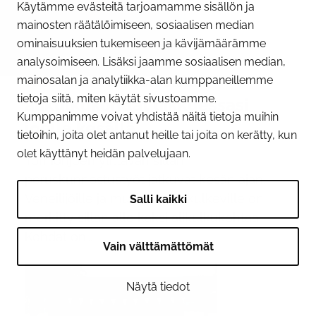
Käytämme evästeitä tarjoamamme sisällön ja
mainosten räätälöimiseen, sosiaalisen median
ominaisuuksien tukemiseen ja kävijämäärämme
09.06.2026
analysoimiseen. Lisäksi jaamme sosiaalisen median,
Huomioi Tornion sillan
mainosalan ja analytiikka-alan kumppaneillemme
tietoja siitä, miten käytät sivustoamme.
alikulkukohdat liikkuessasi
Kumppanimme voivat yhdistää näitä tietoja muihin
joella kesällä
tietoihin, joita olet antanut heille tai joita on kerätty, kun
olet käyttänyt heidän palvelujaan.
Tornionjoen ylittävän sillan
peruskunnostustyöt jatkuvat kesän ajan.
Veneilijöille ja muille joella kulkeville on
Salli kaikki
merkitty sillan alle kaksi alikulkukohtaa.
Kohdat on...
Vain välttämättömät
Näytä tiedot