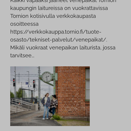
Kaikki vapaaksi jääneet venepaikat Tornion
kaupungin laitureissa on vuokrattavissa
Tornion kotisivulla verkkokaupasta
osoitteessa
https://verkkokauppa.tornio.fi/tuote-
osasto/tekniset-palvelut/venepaikat/.
Mikäli vuokraat venepaikan laiturista, jossa
tarvitsee...