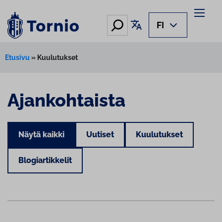
Hae
Käännä sivu
FI
Etusivu
»
Kuulutukset
Ajankohtaista
Näytä kaikki
Uutiset
Kuulutukset
Blogiartikkelit