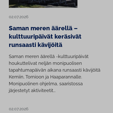
02.07.2026
Saman meren äärellä –
kulttuuripäivät keräsivät
runsaasti kävijöitä
Saman meren äärellä -kulttuuripäivät
houkuttelivat neljän monipuolisen
tapahtumapäivän aikana runsaasti kävijöitä
Kemiin, Tornioon ja Haaparannalle.
Monipuolinen ohjelma, saaristossa
järjestetyt aktiviteetit...
02.07.2026