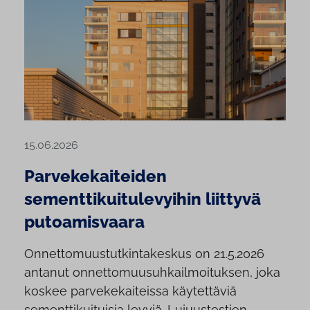
15.06.2026
Parvekekaiteiden
sementtikuitulevyihin liittyvä
putoamisvaara
Onnettomuustutkintakeskus on 21.5.2026
antanut onnettomuusuhkailmoituksen, joka
koskee parvekekaiteissa käytettäviä
sementtikuituisia levyjä. Lujuustestien