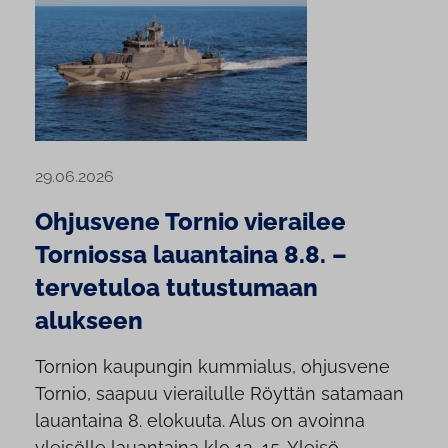
29.06.2026
Ohjusvene Tornio vierailee
Torniossa lauantaina 8.8. –
tervetuloa tutustumaan
alukseen
Tornion kaupungin kummialus, ohjusvene
Tornio, saapuu vierailulle Röyttän satamaan
lauantaina 8. elokuuta. Alus on avoinna
yleisölle lauantaina klo 12–15. Yleisö...