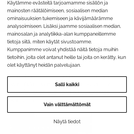
Käytämme evästeitä tarjoamamme sisällön ja
mainosten räätälöimiseen, sosiaalisen median
ominaisuuksien tukemiseen ja kävijämäärämme
09.06.2026
analysoimiseen. Lisäksi jaamme sosiaalisen median,
Huomioi Tornion sillan
mainosalan ja analytiikka-alan kumppaneillemme
tietoja siitä, miten käytät sivustoamme.
alikulkukohdat liikkuessasi
Kumppanimme voivat yhdistää näitä tietoja muihin
joella kesällä
tietoihin, joita olet antanut heille tai joita on kerätty, kun
olet käyttänyt heidän palvelujaan.
Tornionjoen ylittävän sillan
peruskunnostustyöt jatkuvat kesän ajan.
Veneilijöille ja muille joella kulkeville on
Salli kaikki
merkitty sillan alle kaksi alikulkukohtaa.
Kohdat on...
Vain välttämättömät
Näytä tiedot