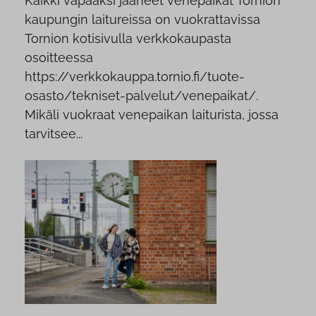
Kaikki vapaaksi jääneet venepaikat Tornion
kaupungin laitureissa on vuokrattavissa
Tornion kotisivulla verkkokaupasta
osoitteessa
https://verkkokauppa.tornio.fi/tuote-
osasto/tekniset-palvelut/venepaikat/.
Mikäli vuokraat venepaikan laiturista, jossa
tarvitsee...