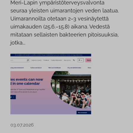
Meri-Lapin ympäristöterveysvalvonta
seuraa yleisten uimarantojen veden laatua.
Uimarannoilta otetaan 2–3 vesinäytettä
uimakauden (25.6.–15.8) aikana. Vedestä
mitataan sellaisten bakteerien pitoisuuksia,
jotka...
03.07.2026