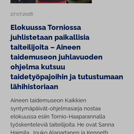
27.07.2026
Elokuussa Torniossa
juhlistetaan paikallisia
taiteilijoita – Aineen
taidemuseon juhlavuoden
ohjelma kutsuu
taidetyöpajoihin ja tutustumaan
lähihistoriaan
Aineen taidemuseon Kaikkien
syntymäpäivät-ohjelmasarja nostaa
elokuussa esiin Tornio-Haaparannalla
työskenteleviä taiteilijoita. He ovat Sanna
Haimila, Jouko Alapartanen ja Kenneth