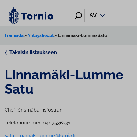
Skip
to
Hae
SV
content
Framsida
»
Yhteystiedot
»
Linnamäki-Lumme Satu
Takaisin listaukseen
Linnamäki-Lumme
Satu
Chef för småbarnsfostran
Telefonnummer: 0407536231
satu.linnamaki-lumme@tornio.fi