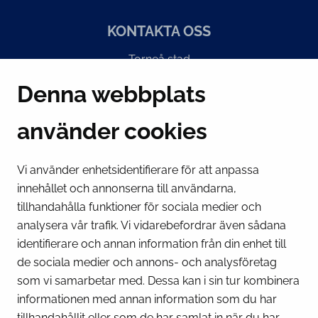
KONTAKTA OSS
Torneå stad
Suensaarenkatu 4
Denna webbplats
95400 Torneå
Finland
använder cookies
Växel
(kl 8 – 16) + 358 16 432 11
Vi använder enhetsidentifierare för att anpassa
innehållet och annonserna till användarna,
E-post
tillhandahålla funktioner för sociala medier och
Stadskansliets registratur
analysera vår trafik. Vi vidarebefordrar även sådana
kirjaamo@tornio.fi
identifierare och annan information från din enhet till
de sociala medier och annons- och analysföretag
SNABBLÄNKAR
som vi samarbetar med. Dessa kan i sin tur kombinera
informationen med annan information som du har
tillhandahållit eller som de har samlat in när du har