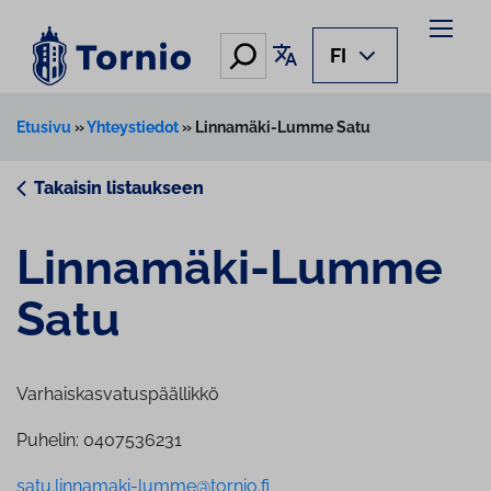
Siirry
sisältöön
Hae
Käännä sivu
FI
Etusivu
»
Yhteystiedot
»
Linnamäki-Lumme Satu
Takaisin listaukseen
Linnamäki-Lumme
Satu
Varhaiskasvatuspäällikkö
Puhelin: 0407536231
satu.linnamaki-lumme@tornio.fi