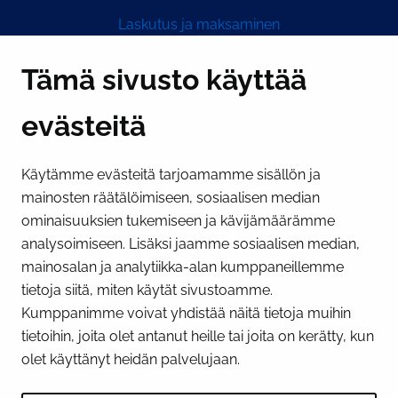
Laskutus ja maksaminen
Y-tunnus 0193524-6
Tämä sivusto käyttää
evästeitä
PI­KA­LINK­KE­JÄ
Käytämme evästeitä tarjoamamme sisällön ja
Näytä evästeasetukseni
mainosten räätälöimiseen, sosiaalisen median
SOSIAALINEN MEDIA
ominaisuuksien tukemiseen ja kävijämäärämme
analysoimiseen. Lisäksi jaamme sosiaalisen median,
Facebook
Instagram
YouTube
mainosalan ja analytiikka-alan kumppaneillemme
tietoja siitä, miten käytät sivustoamme.
Kumppanimme voivat yhdistää näitä tietoja muihin
tietoihin, joita olet antanut heille tai joita on kerätty, kun
olet käyttänyt heidän palvelujaan.