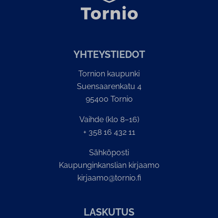
YH­TEYS­TIE­DOT
Tornion kaupunki
Suensaarenkatu 4
95400 Tornio
Vaihde (klo 8–16)
+ 358 16 432 11
Sähköposti
Kaupunginkanslian kirjaamo
kirjaamo@tornio.fi
LASKUTUS