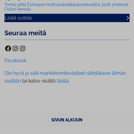
Tornio juhlii Euroopan kult­tuu­ri­pää­kau­pun­ki­vuot­ta 2026 yhdessä
Oulun kanssa
Lisää uutisia
Seuraa meitä
Facebook
Instagram
Instagram
Facebook
Ole hyvä ja salli markkinointievästeet nähdäksesi tämän
sisällön
tai katso sisältö
täällä.
SIVUN ALKUUN