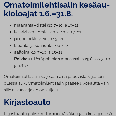
Oma­toi­mi­leh­ti­sa­lin ke­sä­au­
kio­loa­jat 1.6.–31.8.
maanantai–tiistai klo 7–10 ja 19–21
keskiviikko–torstai klo 7–10 ja 17–21
perjantai klo 7–10 ja 15–21
lauantai ja sunnuntai klo 7–21
aattoina klo 7–10 ja 15–21
Poikkeus
: Pe­rä­poh­jo­lan markkinat la 29.8. klo 7–10
ja 18–21
Omatoimilehtisaliin kuljetaan aina pääovista kirjaston
ollessa auki. Omatoimilehtisaliin pääsee ulkokautta vain
silloin, kun kirjasto on suljettu.
Kir­jas­toau­to
Kirjastoauto palvelee Tornion päiväkoteja ja kouluja sekä