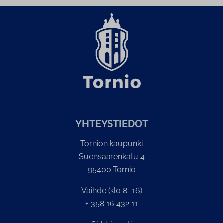
YH­TEYS­TIE­DOT
Tornion kaupunki
Suensaarenkatu 4
95400 Tornio
Vaihde (klo 8–16)
+ 358 16 432 11