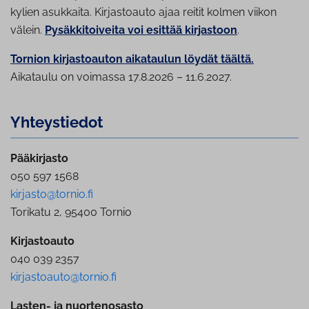
kylien asukkaita. Kirjastoauto ajaa reitit kolmen viikon
välein.
Pysäkkitoiveita voi esittää kirjastoon
.
Tornion kirjastoauton aikataulun löydät täältä.
Aikataulu on voimassa 17.8.2026 – 11.6.2027.
Yh­teys­tie­dot
Pääkirjasto
050 597 1568
kirjasto@tornio.fi
Torikatu 2, 95400 Tornio
Kirjastoauto
040 039 2357
kirjastoauto@tornio.fi
Lasten- ja nuortenosasto