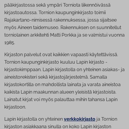
pääkirjastossa sekä ympäri Torniota liikennöivässä
kirjastoautossa. Tornion kaupunginkirjasto toimii
Rajakartano-nimisessä rakennuksessa, jossa sijaitsee
myös Aineen taidemuseo. Rakennuksen on suunnitellut
torniolainen arkkitehti Matti Porkka ja se valmistui vuonna
1985.
Kirjaston palvelut ovat kaikkien vapaasti käytettävissä.
Tornion kaupunginkirjasto kuuluu Lapin kirjasto -
kirjastokimppaan. Lapin kirjastolla on yhteinen asiakas- ja
aineistorekisteri sekä kirjastojärjestelmä. Samalla
kirjastokortilla on mahdollista lainata ja varata aineistoa
kaikista Lapin maakunnan alueen yleisistä kirjastoista.
Lainatut kirjat voi myös palauttaa mihin tahansa Lapin
kirjastoon.
Lapin kirjastolla on yhteinen
verkkokirjasto
ja Tornion
kirjaston asiakkaana sinulla on koko Lapin kirjaston