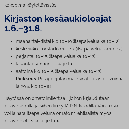
kokoelma käytettävissäsi.
Kirjaston ke­sä­au­kio­loa­jat
1.6.–31.8.
maanantai–tiistai klo 10–19 (it­se­pal­ve­luai­ka 10–12)
keskiviikko–torstai klo 10–17 (it­se­pal­ve­luai­ka 10–12)
perjantai 10–15 (it­se­pal­ve­luai­ka 10–12)
lauantai-sunnuntai suljettu
aattoina klo 10–15 (it­se­pal­ve­luai­ka 10–12)
Poikkeus
: Pe­rä­poh­jo­lan markkinat: kirjasto avoinna
la 29.8. klo 10–18
Käytössä on omatoimilehtisali, johon kirjaudutaan
kirjastokortilla ja siihen liitetyllä PIN-koodilla. Varauksia
voi lainata itsepalveluna omatoimilehtisalista myös
kirjaston ollessa suljettuna.