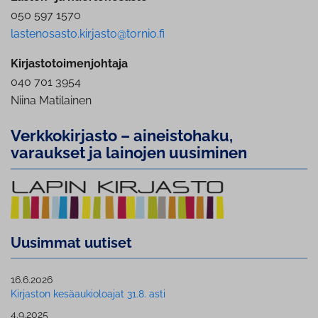
050 597 1570
lastenosasto.kirjasto@tornio.fi
Kirjastotoimenjohtaja
040 701 3954
Niina Matilainen
Verk­ko­kir­jas­to – ai­neis­to­ha­ku,
varaukset ja lainojen uusiminen
Uusimmat uutiset
16.6.2026
Kirjaston ke­sä­au­kio­loa­jat 31.8. asti
4.9.2025