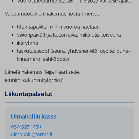
Vuorot jaetaan 10.8.2026 – 5.6.2027 väliselle ajalle.
Vapaamuotoinen hakemus, josta ilmenee:
lii­kun­ta­paik­ka, mihin vuoroa haetaan
viikonpäivä(t) ja kellon aika, mikä olisi toiveena
ikäryhmä
las­ku­tus­tie­dot (seura, yh­dys­hen­ki­lö, osoite, pu­he­
lin­nu­me­ro, sähköposti)
Lähetä hakemus Teija Kaartiselle,
etunimi.sukunimi@tornio.fi
Lii­kun­ta­pal­ve­lut
Uimahallin kassa
050 597 1256
uimahalli@tornio.fi