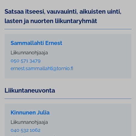
Satsaa itseesi, vauvauinti, aikuisten uinti,
lasten ja nuorten lii­kun­ta­ryh­mät
Sammallahti Ernest
Liikunnanohjaaja
050 571 3479
ernest.sammallahti@tornio.fi
Lii­kun­ta­neu­von­ta
Kinnunen Julia
Liikunnanohjaaja
040 532 1062