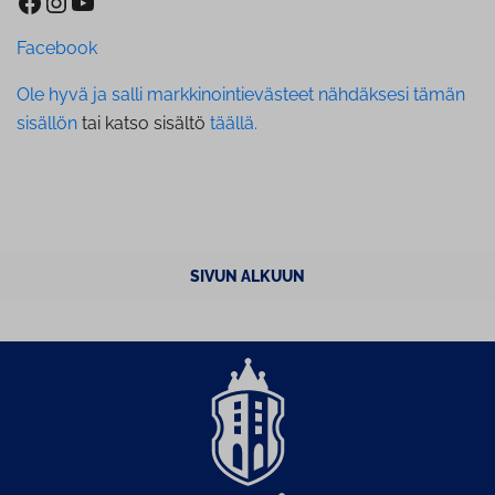
Facebook
Instagram
YouTube
Facebook
Ole hyvä ja salli markkinointievästeet nähdäksesi tämän
sisällön
tai katso sisältö
täällä.
SIVUN ALKUUN