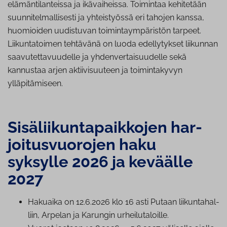
elämäntilanteissa ja ikävaiheissa. Toimintaa kehitetään
suunnitelmallisesti ja yhteistyössä eri tahojen kanssa,
huomioiden uudistuvan toimintaympäristön tarpeet.
Liikuntatoimen tehtävänä on luoda edellytykset liikunnan
saavutettavuudelle ja yhdenvertaisuudelle sekä
kannustaa arjen aktiivisuuteen ja toimintakyvyn
ylläpitämiseen.
Si­sä­lii­kun­ta­paik­ko­jen har­
joi­tus­vuo­ro­jen haku
syksylle 2026 ja keväälle
2027
Hakuaika on 12.6.2026 klo 16 asti Putaan lii­kun­ta­hal­
liin, Arpelan ja Karungin ur­hei­lu­ta­loil­le.