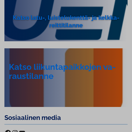
Katso latu-, luis­te­lu­kent­tä- ja kelk­ka­
reit­ti­ti­lan­ne
Katso lii­kun­ta­paik­ko­jen va­
raus­ti­lan­ne
Sosiaalinen media