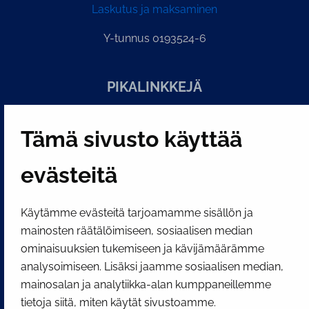
Laskutus ja maksaminen
Y-tunnus 0193524-6
PI­KA­LINK­KE­JÄ
Näytä evästeasetukseni
Tämä sivusto käyttää
SOSIAALINEN MEDIA
evästeitä
Facebook
Instagram
YouTube
Käytämme evästeitä tarjoamamme sisällön ja
mainosten räätälöimiseen, sosiaalisen median
ominaisuuksien tukemiseen ja kävijämäärämme
analysoimiseen. Lisäksi jaamme sosiaalisen median,
mainosalan ja analytiikka-alan kumppaneillemme
tietoja siitä, miten käytät sivustoamme.