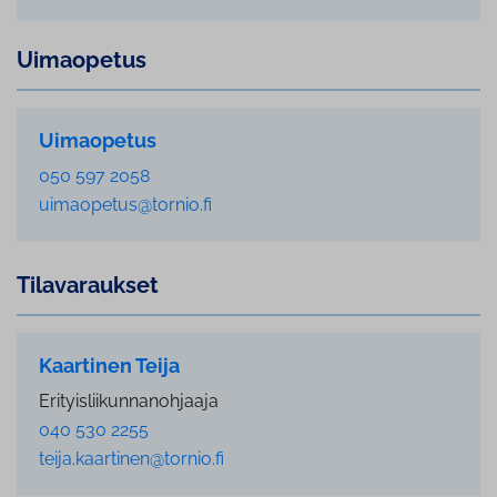
Uimaopetus
Uimaopetus
050 597 2058
uimaopetus@tornio.fi
Ti­la­va­rauk­set
Kaartinen Teija
Erityisliikunnanohjaaja
040 530 2255
teija.kaartinen@tornio.fi