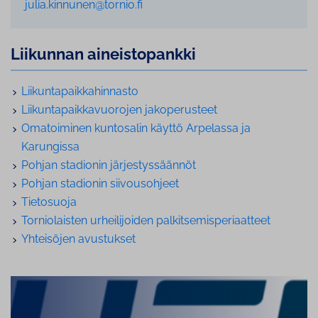
julia.kinnunen@tornio.fi
Liikunnan ai­neis­to­pank­ki
Lii­kun­ta­paik­ka­hin­nas­to
Lii­kun­ta­paik­ka­vuo­ro­jen ja­ko­pe­rus­teet
Omatoiminen kuntosalin käyttö Arpelassa ja
Karungissa
Pohjan stadionin jär­jes­tys­sään­nöt
Pohjan stadionin sii­vous­oh­jeet
Tietosuoja
Tor­nio­lais­ten ur­hei­li­joi­den pal­kit­se­mis­pe­ri­aat­teet
Yhteisöjen avustukset