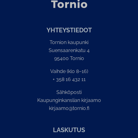
YH­TEYS­TIE­DOT
Tornion kaupunki
Suensaarenkatu 4
95400 Tornio
Vaihde (klo 8–16)
+ 358 16 432 11
Sähköposti
Kaupunginkanslian kirjaamo
kirjaamo@tornio.fi
LASKUTUS