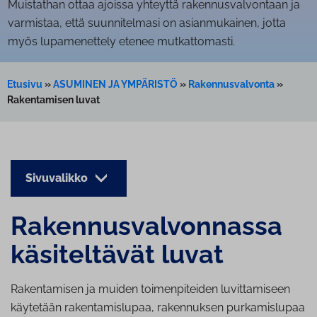
Muistathan ottaa ajoissa yhteyttä rakennusvalvontaan ja
varmistaa, että suunnitelmasi on asianmukainen, jotta
myös lupamenettely etenee mutkattomasti.
Etusivu
»
ASUMINEN JA YMPÄRISTÖ
»
Rakennusvalvonta
»
Rakentamisen luvat
Sivuvalikko
Ra­ken­nus­val­von­nas­sa
kä­si­tel­tä­vät luvat
Rakentamisen ja muiden toimenpiteiden luvittamiseen
käytetään rakentamislupaa, rakennuksen purkamislupaa