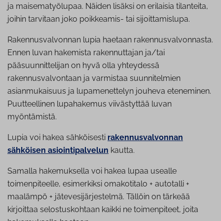
ja maisematyölupaa. Näiden lisäksi on erilaisia tilanteita,
joihin tarvitaan joko poikkeamis- tai sijoittamislupa.
Rakennusvalvonnan lupia haetaan rakennusvalvonnasta.
Ennen luvan hakemista rakennuttajan ja/tai
pääsuunnittelijan on hyvä olla yhteydessä
rakennusvalvontaan ja varmistaa suunnitelmien
asianmukaisuus ja lupamenettelyn jouheva eteneminen.
Puutteellinen lupahakemus viivästyttää luvan
myöntämistä.
Lupia voi hakea sähköisesti
rakennusvalvonnan
sähköisen asiointipalvelun
kautta.
Samalla hakemuksella voi hakea lupaa usealle
toimenpiteelle, esimerkiksi omakotitalo + autotalli +
maalämpö + jätevesijärjestelmä. Tällöin on tärkeää
kirjoittaa selostuskohtaan kaikki ne toimenpiteet, joita