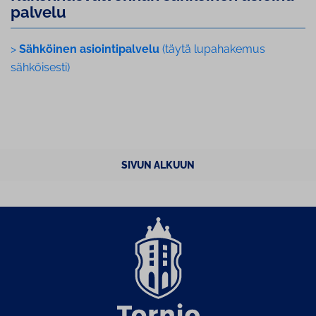
pal­ve­lu
>
Sähköinen asiointipalvelu
(täytä lupahakemus
sähköisesti)
SIVUN ALKUUN