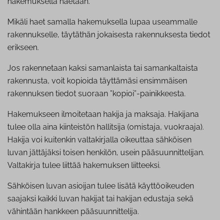
hakemuksella haetaan.
Mikäli haet samalla hakemuksella lupaa useammalle
rakennukselle, täytäthän jokaisesta rakennuksesta tiedot
erikseen.
Jos rakennetaan kaksi samanlaista tai samankaltaista
rakennusta, voit kopioida täyttämäsi ensimmäisen
rakennuksen tiedot suoraan ”kopioi”-painikkeesta.
Hakemukseen ilmoitetaan hakija ja maksaja. Hakijana
tulee olla aina kiinteistön hallitsija (omistaja, vuokraaja).
Hakija voi kuitenkin valtakirjalla oikeuttaa sähköisen
luvan jättäjäksi toisen henkilön, usein pääsuunnittelijan.
Valtakirja tulee liittää hakemuksen liitteeksi.
Sähköisen luvan asioijan tulee lisätä käyttöoikeuden
saajaksi kaikki luvan hakijat tai hakijan edustaja sekä
vähintään hankkeen pääsuunnittelija.