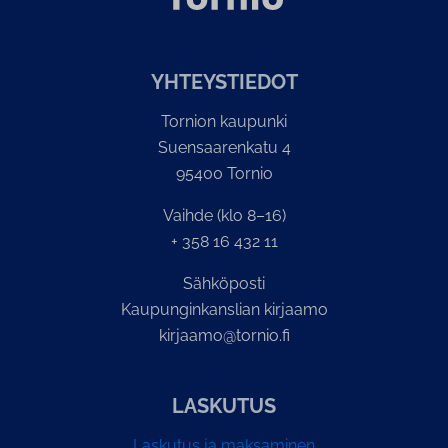
YH­TEYS­TIE­DOT
Tornion kaupunki
Suensaarenkatu 4
95400 Tornio
Vaihde (klo 8–16)
+ 358 16 432 11
Sähköposti
Kaupunginkanslian kirjaamo
kirjaamo@tornio.fi
LASKUTUS
Laskutus ja maksaminen