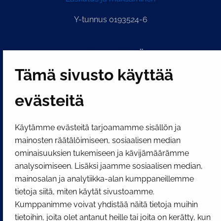
Y-tunnus 0193524-6
PI­KA­LINK­KE­JÄ
Tämä sivusto käyttää
Näytä evästeasetukseni
evästeitä
SOSIAALINEN MEDIA
Facebook
Instagram
YouTube
Käytämme evästeitä tarjoamamme sisällön ja
mainosten räätälöimiseen, sosiaalisen median
ominaisuuksien tukemiseen ja kävijämäärämme
analysoimiseen. Lisäksi jaamme sosiaalisen median,
mainosalan ja analytiikka-alan kumppaneillemme
tietoja siitä, miten käytät sivustoamme.
Kumppanimme voivat yhdistää näitä tietoja muihin
tietoihin, joita olet antanut heille tai joita on kerätty, kun