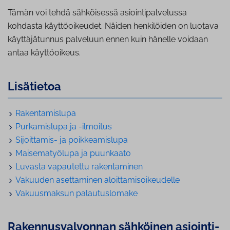
Tämän voi tehdä sähköisessä asiointipalvelussa
kohdasta käyttöoikeudet. Näiden henkilöiden on luotava
käyttäjätunnus palveluun ennen kuin hänelle voidaan
antaa käyttöoikeus.
Lisätietoa
Ra­ken­ta­mis­lu­pa
Pur­ka­mis­lu­pa ja -ilmoitus
Sijoittamis- ja poik­kea­mis­lu­pa
Mai­se­ma­työ­lu­pa ja puunkaato
Luvasta vapautettu ra­ken­ta­mi­nen
Vakuuden asettaminen aloit­ta­mi­soi­keu­del­le
Va­kuus­mak­sun pa­lau­tus­lo­ma­ke
Ra­ken­nus­val­von­nan sähköinen asioin­ti­