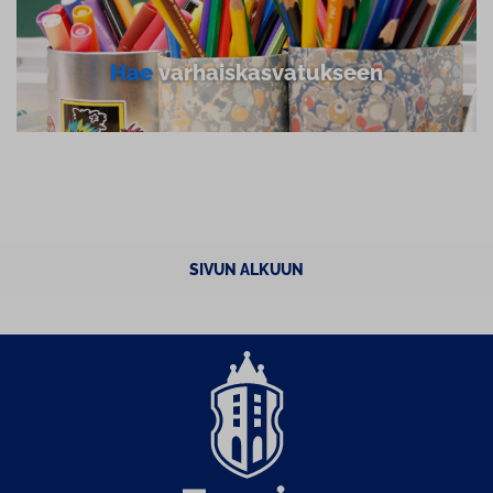
Hae
var­hais­kas­va­tuk­seen
SIVUN ALKUUN