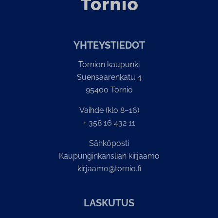
YH­TEYS­TIE­DOT
Tornion kaupunki
Suensaarenkatu 4
95400 Tornio
Vaihde (klo 8–16)
+ 358 16 432 11
Sähköposti
Kaupunginkanslian kirjaamo
kirjaamo@tornio.fi
LASKUTUS