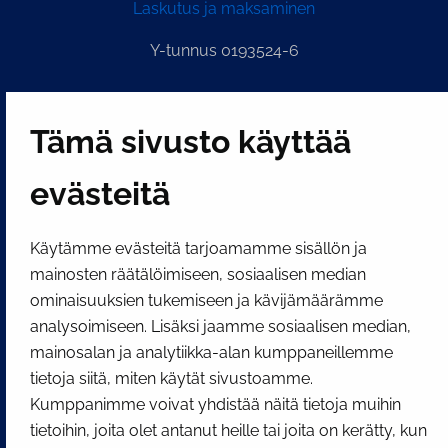
Laskutus ja maksaminen
Y-tunnus 0193524-6
PI­KA­LINK­KE­JÄ
Tämä sivusto käyttää
evästeitä
Näytä evästeasetukseni
SOSIAALINEN MEDIA
Käytämme evästeitä tarjoamamme sisällön ja
Facebook
Instagram
YouTube
mainosten räätälöimiseen, sosiaalisen median
ominaisuuksien tukemiseen ja kävijämäärämme
analysoimiseen. Lisäksi jaamme sosiaalisen median,
mainosalan ja analytiikka-alan kumppaneillemme
tietoja siitä, miten käytät sivustoamme.
Kumppanimme voivat yhdistää näitä tietoja muihin
tietoihin, joita olet antanut heille tai joita on kerätty, kun