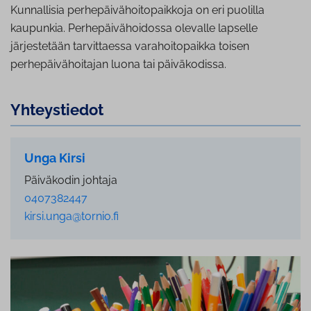
Kunnallisia perhepäivähoitopaikkoja on eri puolilla
kaupunkia. Perhepäivähoidossa olevalle lapselle
järjestetään tarvittaessa varahoitopaikka toisen
perhepäivähoitajan luona tai päiväkodissa.
Yh­teys­tie­dot
Unga Kirsi
Päiväkodin johtaja
0407382447
kirsi.unga@tornio.fi