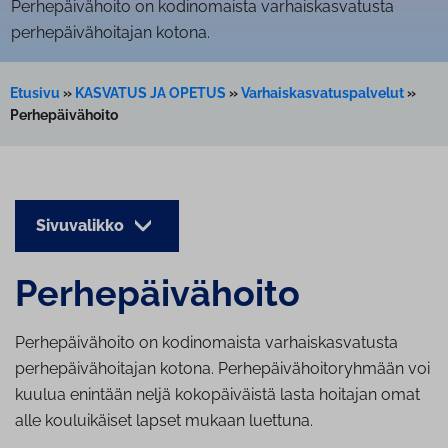
Perhepäivähoito on kodinomaista varhaiskasvatusta
perhepäivähoitajan kotona.
Etusivu
»
KASVATUS JA OPETUS
»
Varhaiskasvatuspalvelut
»
Perhepäivähoito
Sivuvalikko
Per­he­päi­vä­hoi­to
Perhepäivähoito on kodinomaista varhaiskasvatusta
perhepäivähoitajan kotona. Perhepäivähoitoryhmään voi
kuulua enintään neljä kokopäiväistä lasta hoitajan omat
alle kouluikäiset lapset mukaan luettuna.