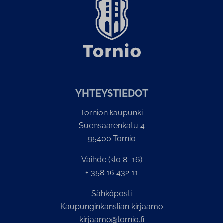
YH­TEYS­TIE­DOT
Tornion kaupunki
Suensaarenkatu 4
95400 Tornio
Vaihde (klo 8–16)
+ 358 16 432 11
Sähköposti
Kaupunginkanslian kirjaamo
kirjaamo@tornio.fi