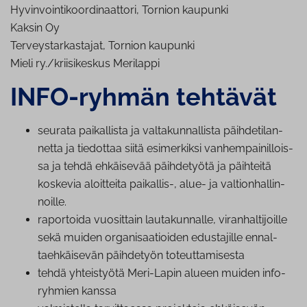
Hyvinvointikoordinaattori, Tornion kaupunki
Kaksin Oy
Terveystarkastajat, Tornion kaupunki
Mieli ry./kriisikeskus Merilappi
INFO-ryhmän tehtävät
seurata paikallista ja val­ta­kun­nal­lis­ta päih­de­ti­lan­
net­ta ja tiedottaa siitä esimerkiksi van­hem­pai­nil­lois­
sa ja tehdä ehkäisevää päihdetyötä ja päihteitä
koskevia aloitteita paikallis-, alue- ja val­tion­hal­lin­
noil­le.
raportoida vuosittain lau­ta­kun­nal­le, vi­ran­hal­ti­joil­le
sekä muiden or­ga­ni­saa­tioi­den edustajille en­nal­
taeh­käi­se­vän päihdetyön to­teut­ta­mi­ses­ta
tehdä yhteistyötä Meri-Lapin alueen muiden info-
ryhmien kanssa