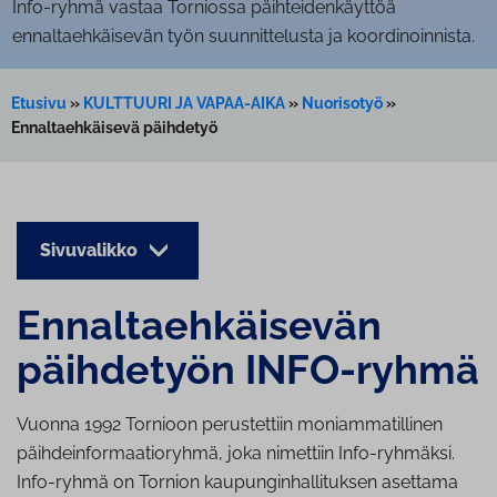
Info-ryhmä vastaa Torniossa päihteidenkäyttöä
ennaltaehkäisevän työn suunnittelusta ja koordinoinnista.
Etusivu
»
KULTTUURI JA VAPAA-AIKA
»
Nuorisotyö
»
Ennaltaehkäisevä päihdetyö
Sivuvalikko
En­nal­taeh­käi­se­vän
päihdetyön INFO-ryhmä
Vuonna 1992 Tornioon perustettiin moniammatillinen
päihdeinformaatioryhmä,
joka nimettiin Info-ryhmäksi.
Info-ryhmä on Tornion kaupunginhallituksen asettama