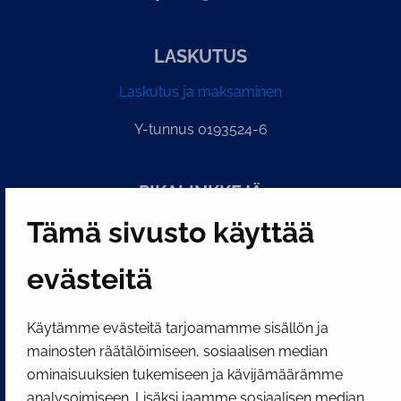
LASKUTUS
Laskutus ja maksaminen
Y-tunnus 0193524-6
PI­KA­LINK­KE­JÄ
Tämä sivusto käyttää
Näytä evästeasetukseni
evästeitä
SOSIAALINEN MEDIA
Facebook
Instagram
YouTube
Käytämme evästeitä tarjoamamme sisällön ja
mainosten räätälöimiseen, sosiaalisen median
ominaisuuksien tukemiseen ja kävijämäärämme
analysoimiseen. Lisäksi jaamme sosiaalisen median,