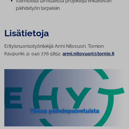
valmistella tar­vit­taes­sa projekteja ehkäisevän
päihdetyön tarpeisiin.
Lisätietoja
Erityisnuorisotyöntekijä Armi Nitovuori, Tornion
Kaupunki, p. 040 776 5852,
armi.nitovuori@tornio.fi
Tietoa päih­de­pal­ve­luis­ta