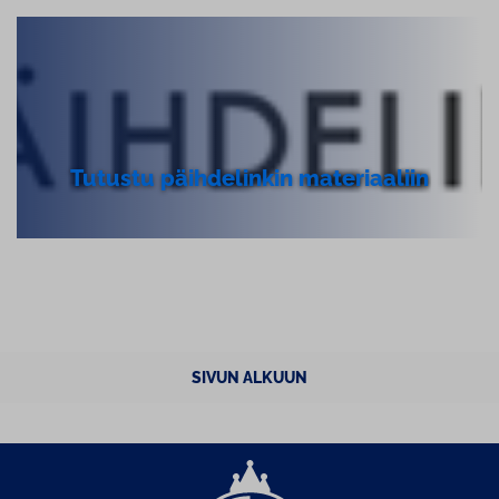
Tutustu päih­de­lin­kin ma­te­ri­aa­liin
SIVUN ALKUUN