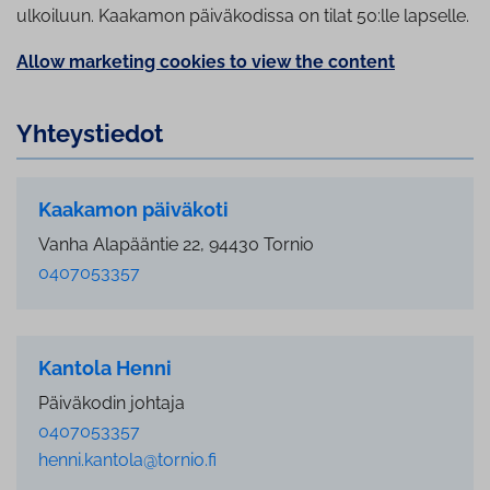
ulkoiluun. Kaakamon päiväkodissa on tilat 50:lle lapselle.
Allow marketing cookies to view the content
Yh­teys­tie­dot
Kaakamon päiväkoti
Vanha Alapääntie 22, 94430 Tornio
0407053357
Kantola Henni
Päiväkodin johtaja
0407053357
henni.kantola@tornio.fi