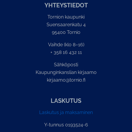
YH­TEYS­TIE­DOT
Tornion kaupunki
Suensaarenkatu 4
95400 Tornio
Vaihde (klo 8–16)
+ 358 16 432 11
Sähköposti
Kaupunginkanslian kirjaamo
kirjaamo@tornio.fi
LASKUTUS
Laskutus ja maksaminen
Y-tunnus 0193524-6