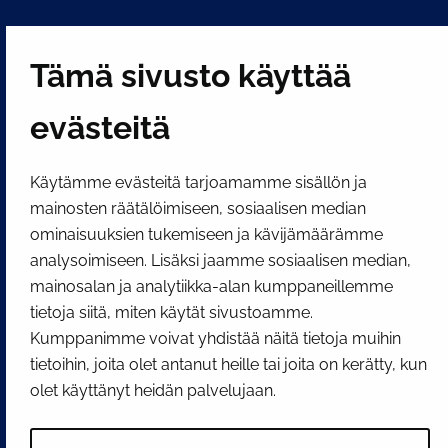
PI­KA­LINK­KE­JÄ
Tämä sivusto käyttää
Näytä evästeasetukseni
evästeitä
SOSIAALINEN MEDIA
Käytämme evästeitä tarjoamamme sisällön ja
Facebook
Instagram
YouTube
mainosten räätälöimiseen, sosiaalisen median
ominaisuuksien tukemiseen ja kävijämäärämme
analysoimiseen. Lisäksi jaamme sosiaalisen median,
mainosalan ja analytiikka-alan kumppaneillemme
tietoja siitä, miten käytät sivustoamme.
Kumppanimme voivat yhdistää näitä tietoja muihin
tietoihin, joita olet antanut heille tai joita on kerätty, kun
olet käyttänyt heidän palvelujaan.