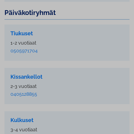
Päi­vä­ko­ti­ryh­mät
Tiukuset
1-2 vuotiaat
0505971704
Kissankellot
2-3 vuotiaat
0405128855
Kulkuset
3-4 vuotiaat