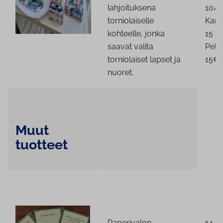
lahjoituksena
10/1
torniolaiselle
Kang
kohteelle, jonka
15 €
saavat valita
Pell
torniolaiset lapset ja
15€
nuoret.
Muut
tuotteet
Paperivalon
14,5