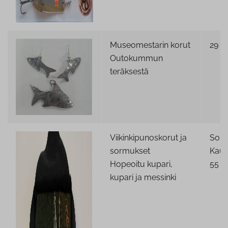
Museomestarin korut
29 €
Outokummun
teräksestä
Viikinkipunoskorut ja
Sorm
sormukset
Kaul
Hopeoitu kupari,
55 €
kupari ja messinki