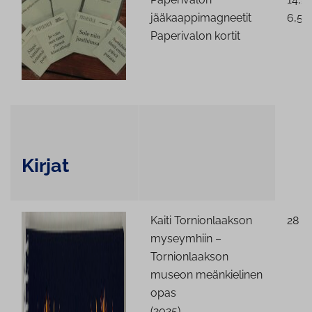
jääkaappimagneetit
6,50
Paperivalon kortit
Kirjat
Kaiti Tornionlaakson
28 €
myseymhiin –
Tornionlaakson
museon meänkielinen
opas
(2025)