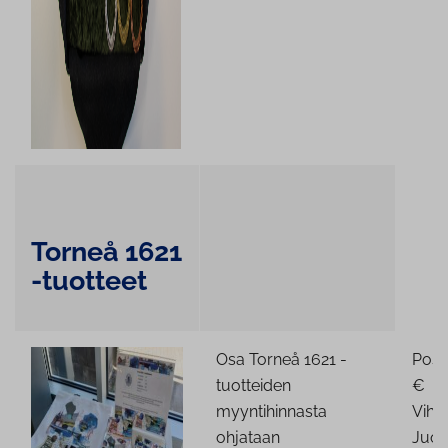
Torneå 1621
-tuotteet
Osa Torneå 1621 -
Posti
tuotteiden
€
myyntihinnasta
Vihk
ohjataan
Juom