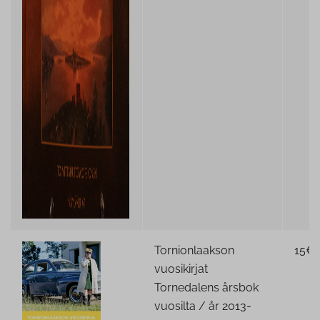
Tornionlaakson
15€
vuosikirjat
Tornedalens årsbok
vuosilta / år 2013-