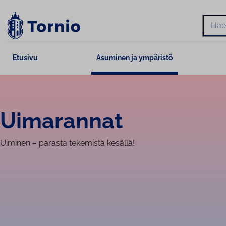
Siirry
sisältöön
Hae
Etusivu
Asuminen ja ympäristö
Uimarannat
Uiminen – parasta tekemistä kesällä!