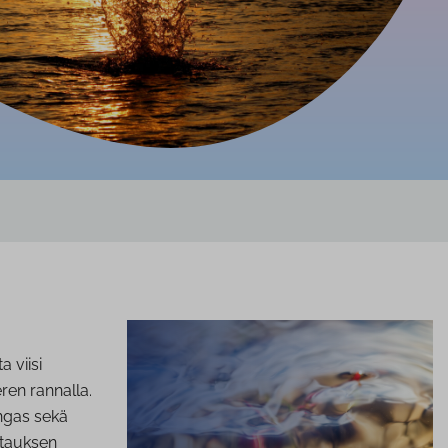
 viisi
ren rannalla.
engas sekä
rtauksen