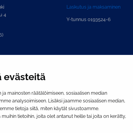
ki
Laskutus ja maksaminen
u 4
Y-tunnus 0193524-6
6)
ian kirjaamo
.fi
 evästeitä
ja mainosten räätälöimiseen, sosiaalisen median
mme analysoimiseen. Lisäksi jaamme sosiaalisen median,
emme tietoja siitä, miten käytät sivustoamme.
hin tietoihin, joita olet antanut heille tai joita on kerätty,