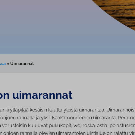
ssa
»
Uimarannat
on uimarannat
nki ylläpitää kesäisin kuutta yleistä uimarantaa. Uimarannoista
rnionjoen rannalla ja yksi, Kaakamonniemen uimaranta, Peräme
 varusteisiin kuuluvat pukukopit, wc, roska-astia, pelastusr
rnionjoen rannalla olevien uimarantojen uintialue on rajattu vi