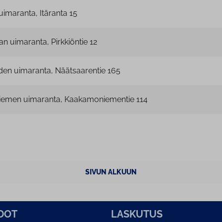
uimaranta, Itäranta 15
n uimaranta, Pirkkiöntie 12
den uimaranta, Näätsaarentie 165
emen uimaranta, Kaakamoniementie 114
SIVUN ALKUUN
­DOT
LASKUTUS