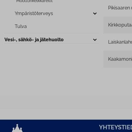
Moot­to­ri­kelk­ka­rei­tit
Pikisaaren 
Ym­pä­ris­tö­ter­veys
Kirkkoputaa
Tulva
Vesi-, sähkö- ja jätehuolto
Laiskanlah
Kaakamoni
YH­TEYS­TIE