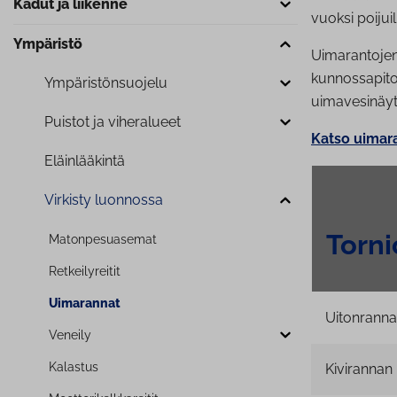
Kadut ja liikenne
vuoksi poijuil
Ympäristö
Uimarantojen
kunnossapitoy
Ym­pä­ris­tön­suo­je­lu
uimavesinäytt
Puistot ja viheralueet
Katso uimaran
Eläin­lää­kin­tä
Virkisty luonnossa
Torn
Ma­ton­pe­sua­se­mat
Ret­kei­ly­rei­tit
Uimarannat
Uitonranna
Veneily
Kalastus
Kivirannan