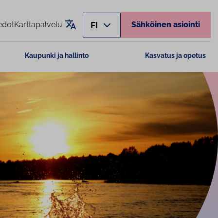
Käännä sivu
FI
edot
Karttapalvelu
Sähköinen asiointi
Kaupunki ja hallinto
Kasvatus ja opetus