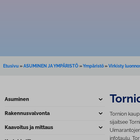
Etusivu
»
ASUMINEN JA YMPÄRISTÖ
»
Ympäristö
»
Virkisty luonno
Torni
Asuminen
Ra­ken­nus­val­von­ta
Tornion kaupu
sijaitsee To
Kaavoitus ja mittaus
Uimarantojen
infotaulu. To