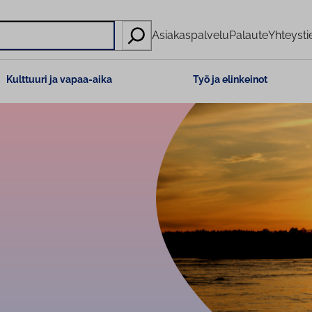
Asiakaspalvelu
Palaute
Yhteysti
Kulttuuri ja vapaa-aika
Työ ja elinkeinot