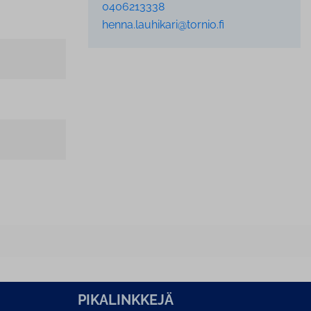
0406213338
henna.lauhikari@tornio.fi
PI­KA­LINK­KE­JÄ