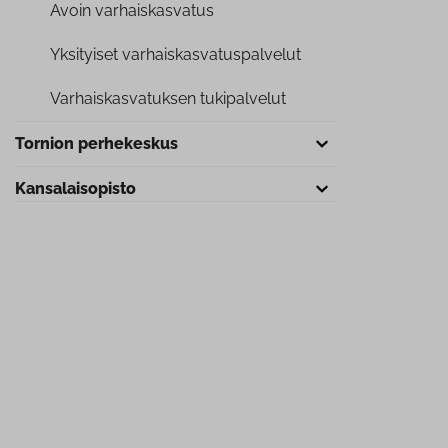
Avoin var­hais­kas­va­tus
Yksityiset var­hais­kas­va­tus­pal­ve­lut
Var­hais­kas­va­tuk­sen tu­ki­pal­ve­lut
Tornion perhekeskus
Kan­sa­lais­opis­to