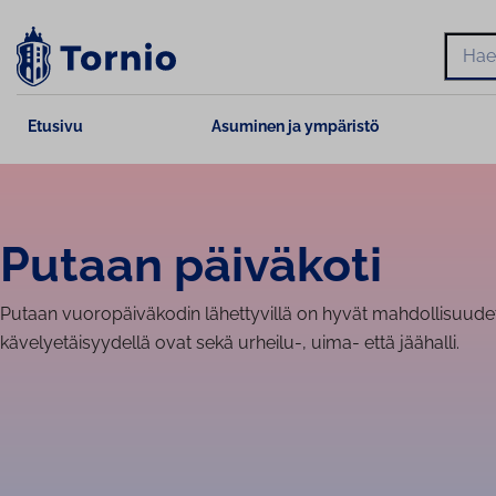
Siirry
sisältöön
Hae
Etusivu
Asuminen ja ympäristö
Putaan päiväkoti
Putaan vuoropäiväkodin lähettyvillä on hyvät mahdollisuudet li
kävelyetäisyydellä ovat sekä urheilu-, uima- että jäähalli.