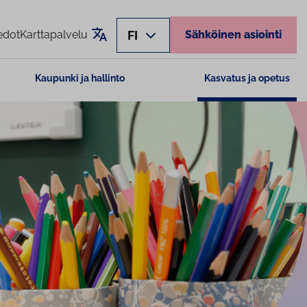
Käännä sivu
FI
edot
Karttapalvelu
Sähköinen asiointi
Kaupunki ja hallinto
Kasvatus ja opetus