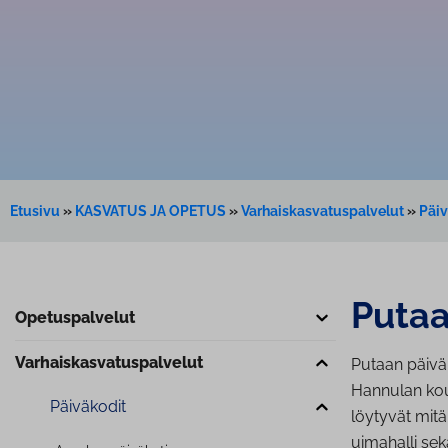
Etusivu
»
KASVATUS JA OPETUS
»
Varhaiskasvatuspalvelut
»
Päiv
Putaa
Ope­tus­pal­ve­lut
Var­hais­kas­va­tus­pal­ve­lut
Putaan päiväk
Hannulan kou
Päiväkodit
löytyvät mitä
uimahalli se