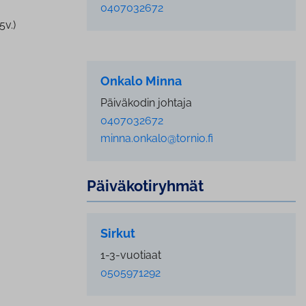
0407032672
5v.)
Onkalo Minna
Päiväkodin johtaja
0407032672
minna.onkalo@tornio.fi
Päi­vä­ko­ti­ryh­mät
Sirkut
1-3-vuotiaat
0505971292