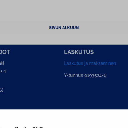
SIVUN ALKUUN
­DOT
LASKUTUS
ki
Laskutus ja maksaminen
u 4
Y-tunnus 0193524-6
6)
ian kirjaamo
.fi