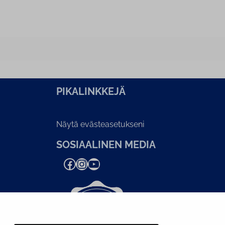
PI­KA­LINK­KE­JÄ
Näytä evästeasetukseni
SOSIAALINEN MEDIA
Facebook
Instagram
YouTube