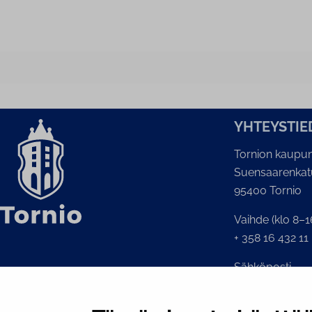
YH­TEYS­TIE
Tornion kaupun
Suensaarenkat
95400 Tornio
Vaihde (klo 8–1
+ 358 16 432 11
Sähköposti
Kaupunginkansl
kirjaamo@tornio