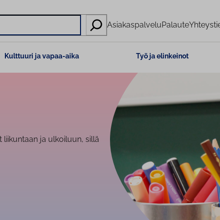
Asiakaspalvelu
Palaute
Yhteysti
Kulttuuri ja vapaa-aika
Työ ja elinkeinot
ikuntaan ja ulkoiluun, sillä