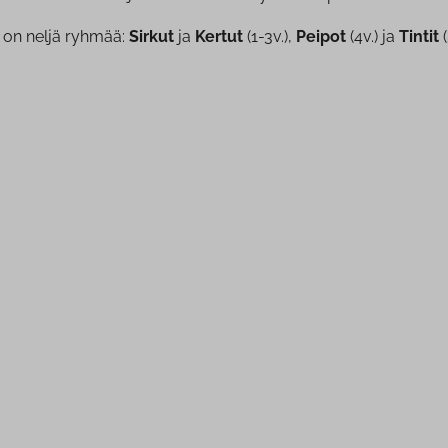
 on neljä ryhmää:
Sirkut
ja
Kertut
(1-3v.),
Peipot
(4v.) ja
Tintit
(