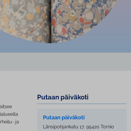
Putaan päiväkoti
aitsee
ialueelta
Putaan päiväkoti
heilu- ja
Länsipohjankatu 17, 95420 Tornio