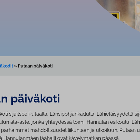
äkodit
»
Putaan päiväkoti
n päiväkoti
oti sijaitsee Putaalla, Länsipohjankadulla. Lähietäisyydellä sij
lun ala-aste, jonka yhteydessä toimii Hannulan esikoulu. Läh
 parhaimmat mahdollisuudet liikuntaan ja ulkoiluun. Putaan ur
kä Hannulanmäen jäähalli ovat kävelymatkan päässä.