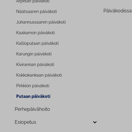
Arpelan päiväkoti
Päiväkodissa
Näätsaaren päiväkoti
Ju­han­nus­saa­ren päiväkoti
Kaakamon päiväkoti
Kal­lio­pu­taan päiväkoti
Karungin päiväkoti
Kivirannan päiväkoti
Kok­ko­kan­kaan päiväkoti
Pirkkiön päiväkoti
Putaan päiväkoti
Per­he­päi­vä­hoi­to
Esiopetus