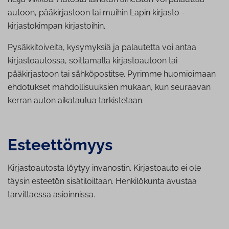
autoon, pääkirjastoon tai muihin Lapin kirjasto -
kirjastokimpan kirjastoihin.
Pysäkkitoiveita, kysymyksiä ja palautetta voi antaa
kirjastoautossa, soittamalla kirjastoautoon tai
pääkirjastoon tai sähköpostitse. Pyrimme huomioimaan
ehdotukset mahdollisuuksien mukaan, kun seuraavan
kerran auton aikataulua tarkistetaan.
Es­teet­tö­myys
Kirjastoautosta löytyy invanostin. Kirjastoauto ei ole
täysin esteetön sisätiloiltaan. Henkilökunta avustaa
tarvittaessa asioinnissa.