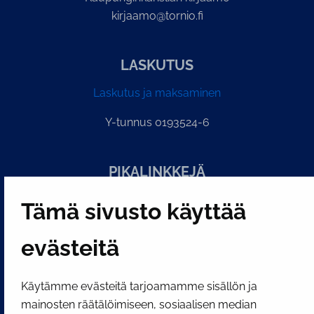
kirjaamo@tornio.fi
LASKUTUS
Laskutus ja maksaminen
Y-tunnus 0193524-6
PI­KA­LINK­KE­JÄ
Tämä sivusto käyttää
Näytä evästeasetukseni
evästeitä
SOSIAALINEN MEDIA
Facebook
Instagram
YouTube
Käytämme evästeitä tarjoamamme sisällön ja
mainosten räätälöimiseen, sosiaalisen median