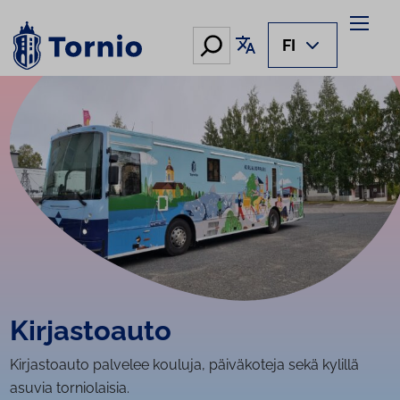
Siirry
sisältöön
Hae
Käännä sivu
FI
Kir­jas­toau­to
Kirjastoauto palvelee kouluja, päiväkoteja sekä kylillä
asuvia torniolaisia.