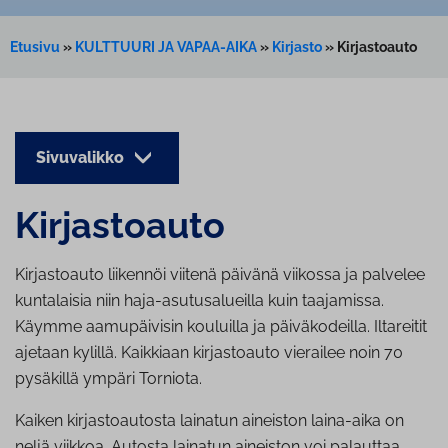
Etusivu
»
KULTTUURI JA VAPAA-AIKA
»
Kirjasto
»
Kirjastoauto
Sivuvalikko
Kir­jas­toau­to
Kirjastoauto liikennöi viitenä päivänä viikossa ja palvelee
kuntalaisia niin haja-asutusalueilla kuin taajamissa.
Käymme aamupäivisin kouluilla ja päiväkodeilla. Iltareitit
ajetaan kylillä. Kaikkiaan kirjastoauto vierailee noin 70
pysäkillä ympäri Torniota.
Kaiken kirjastoautosta lainatun aineiston laina-aika on
neljä viikkoa. Autosta lainatun aineiston voi palauttaa