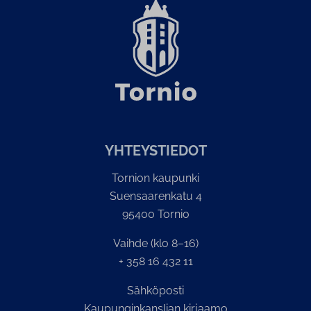
YH­TEYS­TIE­DOT
Tornion kaupunki
Suensaarenkatu 4
95400 Tornio
Vaihde (klo 8–16)
+ 358 16 432 11
Sähköposti
Kaupunginkanslian kirjaamo