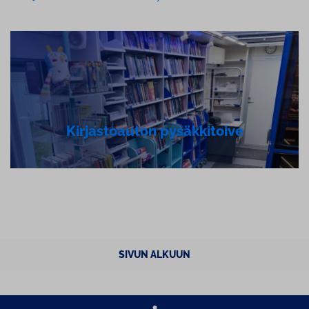
Kir­jas­toau­ton py­säk­ki­toi­ve
SIVUN ALKUUN