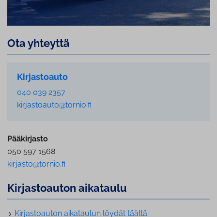
Ota yhteyttä
Kirjastoauto
040 039 2357
kirjastoauto@tornio.fi
Pääkirjasto
050 597 1568
kirjasto@tornio.fi
Kir­jas­toau­ton aikataulu
Kir­jas­toau­ton aikataulun löydät täältä.