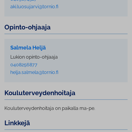
aki.luosujarvi@tornio.fi
Opinto-ohjaaja
Salmela Heljä
Lukion opinto-ohjaaja
0408256877
helja.salmela@tornio.fi
Kou­lu­ter­vey­den­hoi­ta­ja
Kouluterveydenhoitaja on paikalla ma-pe.
Linkkejä