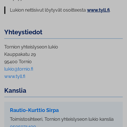
Lukion nettisivut löytyvät osoitteesta
www.tyll.fi
.
Yh­teys­tie­dot
Tornion yhteislyseon lukio
Kauppakatu 29
95400 Tornio
lukio@tornio.fi
www.tyll.fi
Kanslia
Rautio-Kurttio Sirpa
Toimistosihteeri, Tornion yhteislyseon lukio kanslia
0505971400