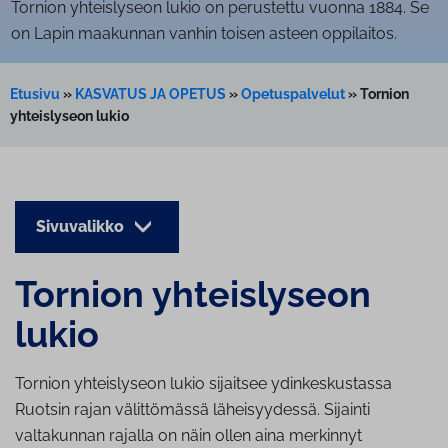
Tornion yhteislyseon lukio on perustettu vuonna 1884. Se
on Lapin maakunnan vanhin toisen asteen oppilaitos.
Etusivu
»
KASVATUS JA OPETUS
»
Opetuspalvelut
»
Tornion
yhteislyseon lukio
Sivuvalikko
Tornion yh­teis­ly­seon
lukio
Tornion yhteislyseon lukio sijaitsee ydinkeskustassa
Ruotsin rajan välittömässä läheisyydessä. Sijainti
valtakunnan rajalla on näin ollen aina merkinnyt