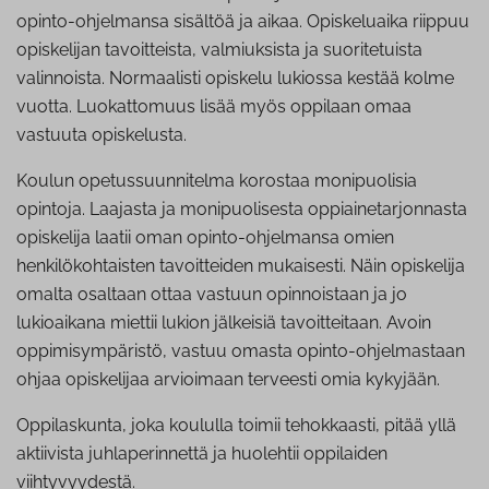
opinto-ohjelmansa sisältöä ja aikaa. Opiskeluaika riippuu
opiskelijan tavoitteista, valmiuksista ja suoritetuista
valinnoista. Normaalisti opiskelu lukiossa kestää kolme
vuotta. Luokattomuus lisää myös oppilaan omaa
vastuuta opiskelusta.
Koulun opetussuunnitelma korostaa monipuolisia
opintoja. Laajasta ja monipuolisesta oppiainetarjonnasta
opiskelija laatii oman opinto-ohjelmansa omien
henkilökohtaisten tavoitteiden mukaisesti. Näin opiskelija
omalta osaltaan ottaa vastuun opinnoistaan ja jo
lukioaikana miettii lukion jälkeisiä tavoitteitaan. Avoin
oppimisympäristö, vastuu omasta opinto-ohjelmastaan
ohjaa opiskelijaa arvioimaan terveesti omia kykyjään.
Oppilaskunta, joka koululla toimii tehokkaasti, pitää yllä
aktiivista juhlaperinnettä ja huolehtii oppilaiden
viihtyvyydestä
.