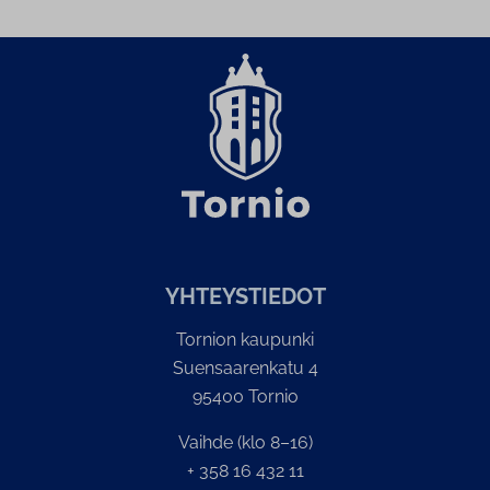
YH­TEYS­TIE­DOT
Tornion kaupunki
Suensaarenkatu 4
95400 Tornio
Vaihde (klo 8–16)
+ 358 16 432 11