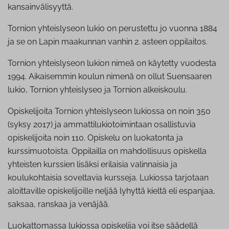
kansainvälisyyttä.
Tornion yhteislyseon lukio on perustettu jo vuonna 1884
ja se on Lapin maakunnan vanhin 2. asteen oppilaitos.
Tornion yhteislyseon lukion nimeä on käytetty vuodesta
1994. Aikaisemmin koulun nimenä on ollut Suensaaren
lukio, Tornion yhteislyseo ja Tornion alkeiskoulu.
Opiskelijoita Tornion yhteislyseon lukiossa on noin 350
(syksy 2017) ja ammattilukiotoimintaan osallistuvia
opiskelijoita noin 110. Opiskelu on luokatonta ja
kurssimuotoista. Oppilailla on mahdollisuus opiskella
yhteisten kurssien lisäksi erilaisia valinnaisia ja
koulukohtaisia soveltavia kursseja. Lukiossa tarjotaan
aloittaville opiskelijoille neljää lyhyttä kieltä eli espanjaa,
saksaa, ranskaa ja venäjää.
Luokattomassa lukiossa opiskelija voi itse säädellä