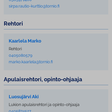
sirpa.rautio-kurttio@tornio.fi
Rehtori
Kaarlela Marko
Rehtori
0405080579
marko.kaarlela@tornio.fi
Apu­lais­reh­to­ri, opinto-ohjaaja
Luosujärvi Aki
Lukion apulaisrehtori ja opinto-ohjaaja
0405874527