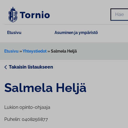
Siirry
sisältöön
Hae
Etusivu
Asuminen ja ympäristö
Etusivu
»
Yhteystiedot
»
Salmela Heljä
Takaisin listaukseen
Salmela Heljä
Lukion opinto-ohjaaja
Puhelin: 0408256877