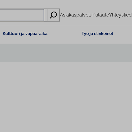
Asiakaspalvelu
Palaute
Yhteystied
Kulttuuri ja vapaa-aika
Työ ja elinkeinot