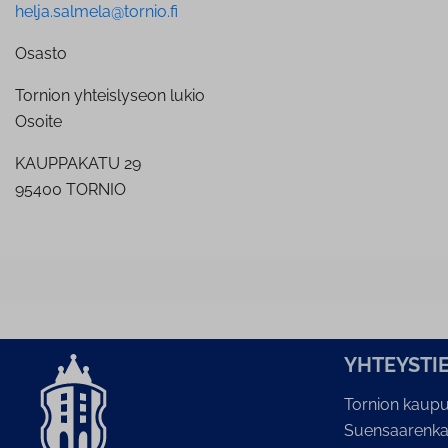
helja.salmela@tornio.fi
Osasto
Tornion yhteislyseon lukio
Osoite
KAUPPAKATU 29
95400 TORNIO
YH­TEYS­TI
Tornion kaupu
Suensaarenka