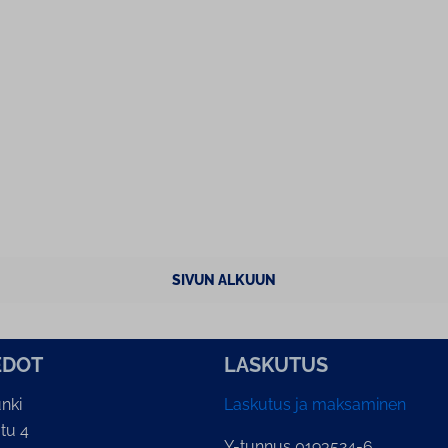
SIVUN ALKUUN
E­DOT
LASKUTUS
nki
Laskutus ja maksaminen
tu 4
Y-tunnus 0193524-6