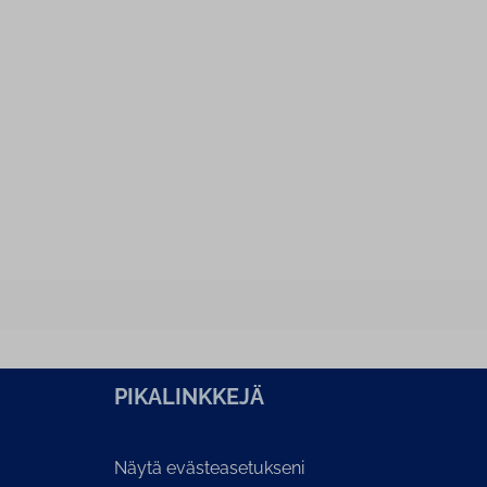
PI­KA­LINK­KE­JÄ
Näytä evästeasetukseni