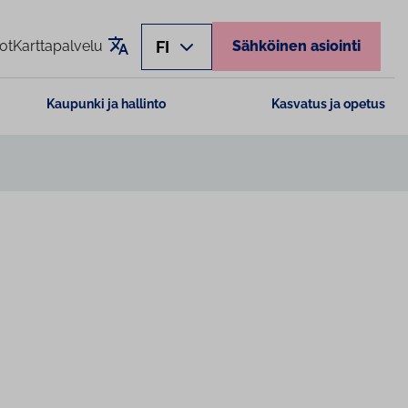
Käännä sivu
FI
ot
Karttapalvelu
Sähköinen asiointi
Kaupunki ja hallinto
Kasvatus ja opetus