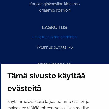
Kaupunginkanslian kirjaamo
kirjaamo@tornio.fi
LASKUTUS
Laskutus ja maksaminen
Y-tunnus 0193524-6
PI­KA­LINK­KE­JÄ
Tämä sivusto käyttää
Näytä evästeasetukseni
evästeitä
SOSIAALINEN MEDIA
Facebook
Instagram
YouTube
Käytämme evästeitä tarjoamamme sisällön ja
mainosten räätälöimiseen, sosiaalisen median