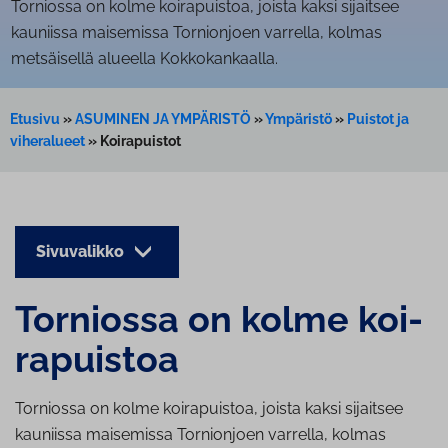
Torniossa on kolme koirapuistoa, joista kaksi sijaitsee
kauniissa maisemissa Tornionjoen varrella, kolmas
metsäisellä alueella Kokkokankaalla.
Etusivu
»
ASUMINEN JA YMPÄRISTÖ
»
Ympäristö
»
Puistot ja
viheralueet
»
Koirapuistot
Sivuvalikko
Torniossa on kolme koi­
ra­puis­toa
Torniossa on kolme koirapuistoa, joista kaksi sijaitsee
kauniissa maisemissa Tornionjoen varrella, kolmas