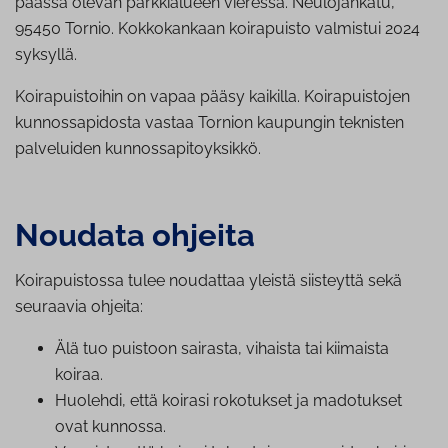
päässä olevan parkkialueen vieressä. Neulojankatu,
95450 Tornio. Kokkokankaan koirapuisto valmistui 2024
syksyllä.
Koirapuistoihin on vapaa pääsy kaikilla. Koirapuistojen
kunnossapidosta vastaa Tornion kaupungin teknisten
palveluiden kunnossapitoyksikkö.
Noudata ohjeita
Koirapuistossa tulee noudattaa yleistä siisteyttä sekä
seuraavia ohjeita:
Älä tuo puistoon sairasta, vihaista tai kiimaista
koiraa.
Huolehdi, että koirasi rokotukset ja madotukset
ovat kunnossa.