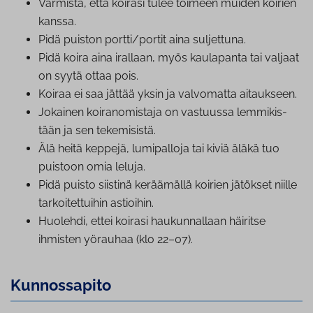
Varmista, että koirasi tulee toimeen muiden koirien
kanssa.
Pidä puiston portti/portit aina suljettuna.
Pidä koira aina irallaan, myös kaulapanta tai valjaat
on syytä ottaa pois.
Koiraa ei saa jättää yksin ja valvomatta aitaukseen.
Jokainen koi­ra­no­mis­ta­ja on vastuussa lem­mi­kis­
tään ja sen tekemisistä.
Älä heitä keppejä, lumipalloja tai kiviä äläkä tuo
puistoon omia leluja.
Pidä puisto siistinä keräämällä koirien jätökset niille
tar­koi­tet­tui­hin astioihin.
Huolehdi, ettei koirasi hau­kun­nal­laan häiritse
ihmisten yörauhaa (klo 22–07).
Kun­nos­sa­pi­to