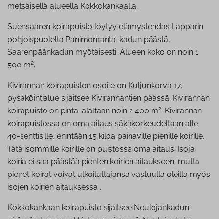
metsäisellä alueella Kokkokankaalla.
Suensaaren koirapuisto löytyy elämystehdas Lapparin
pohjoispuolelta Panimonranta-kadun päästä,
Saarenpäänkadun myötäisesti. Alueen koko on noin 1
2
500 m
.
Kivirannan koirapuiston osoite on Kuljunkorva 17,
pysäköintialue sijaitsee Kivirannantien päässä. Kivirannan
2
koirapuisto on pinta-alaltaan noin 2 400 m
. Kivirannan
koirapuistossa on oma aitaus säkäkorkeudeltaan alle
40-senttisille, enintään 15 kiloa painaville pienille koirille.
Tätä isommille koirille on puistossa oma aitaus. Isoja
koiria ei saa päästää pienten koirien aitaukseen, mutta
pienet koirat voivat ulkoiluttajansa vastuulla oleilla myös
isojen koirien aitauksessa .
Kokkokankaan koirapuisto sijaitsee Neulojankadun