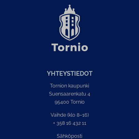
YH­TEYS­TIE­DOT
Tornion kaupunki
Suensaarenkatu 4
95400 Tornio
Vaihde (klo 8–16)
+ 358 16 432 11
Sähköposti