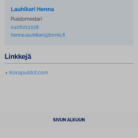
Lauhikari Henna
Puistomestari
0406213338
henna.lauhikari@tornio.fi
Linkkejä
Koi­ra­puis­tot.com
SIVUN ALKUUN