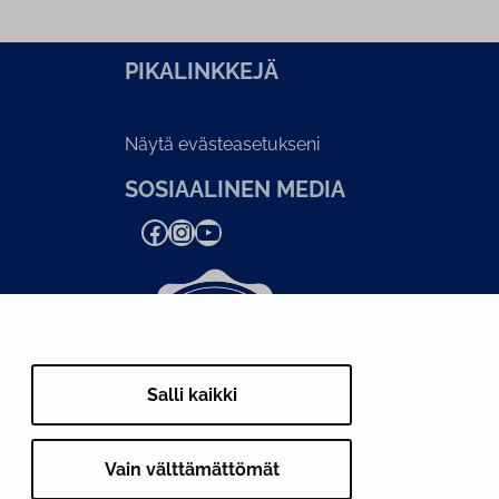
PI­KA­LINK­KE­JÄ
Näytä evästeasetukseni
SOSIAALINEN MEDIA
Facebook
Instagram
YouTube
Salli kaikki
Vain välttämättömät