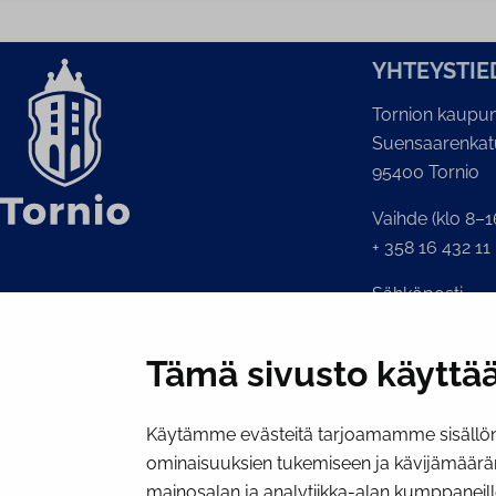
YH­TEYS­TIE
Tornion kaupun
Suensaarenkat
95400 Tornio
Vaihde (klo 8–1
+ 358 16 432 11
Sähköposti
Kaupunginkansl
kirjaamo@tornio
Tämä sivusto käyttää
Käytämme evästeitä tarjoamamme sisällön 
ominaisuuksien tukemiseen ja kävijämäärä
mainosalan ja analytiikka-alan kumppaneill