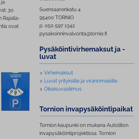
 ja
Suensaarenkatu 4
vat: 30
95400 TORNIO
n Rajalla-
p. 050 597 1342
ntia ovat
pysakoinninvalvonta@tornio.fi
Py­sä­köin­ti­vir­he­mak­sut ja -
luvat
Virhemaksut
Luvat yrityksille ja viranomaisille
Oikaisuvaatimus
Tornion in­va­py­sä­köin­ti­pai­kat
Tornion kaupunki on mukana Autoliiton
invapysäköintiprojektissa. Tornion