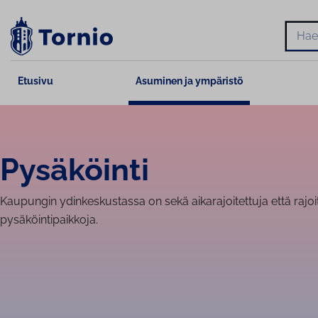
Siirry
sisältöön
Hae
Etusivu
Asuminen ja ympäristö
Pysäköinti
Kaupungin ydinkeskustassa on sekä aikarajoitettuja että rajo
pysäköintipaikkoja.