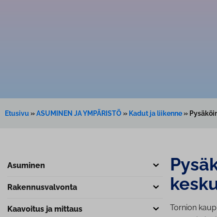
Etusivu
»
ASUMINEN JA YMPÄRISTÖ
»
Kadut ja liikenne
»
Pysäköin
Pysäk
Asuminen
kesku
Ra­ken­nus­val­von­ta
Tornion kaupu
Kaavoitus ja mittaus