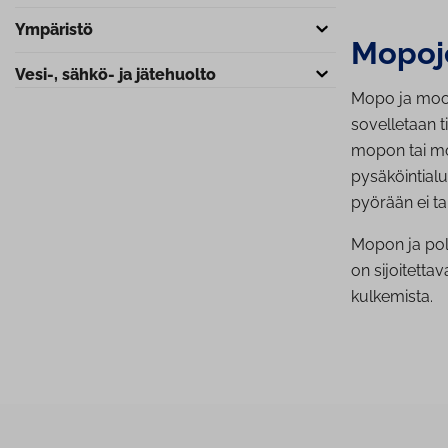
Ympäristö
Mopoje
Vesi-, sähkö- ja jätehuolto
Mopo ja moott
sovelletaan t
mopon tai moo
pysäköintialu
pyörään ei ta
Mopon ja pol
on sijoitettav
kulkemista.