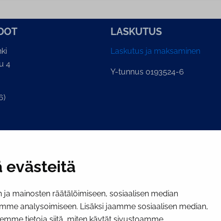
­DOT
LASKUTUS
ki
Laskutus ja maksaminen
u 4
Y-tunnus 0193524-6
6)
ian kirjaamo
.fi
 evästeitä
ja mainosten räätälöimiseen, sosiaalisen median
mme analysoimiseen. Lisäksi jaamme sosiaalisen median,
emme tietoja siitä, miten käytät sivustoamme.