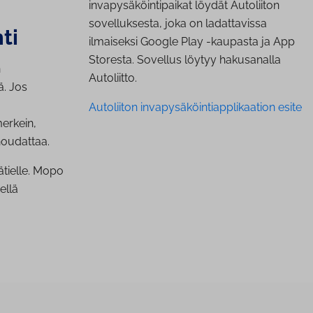
invapysäköintipaikat löydät Autoliiton
sovelluksesta, joka on ladattavissa
ti
ilmaiseksi Google Play -kaupasta ja App
Storesta. Sovellus löytyy hakusanalla
n
Autoliitto.
ä. Jos
Autoliiton invapysäköintiapplikaation esite
merkein,
 noudattaa.
ätielle. Mopo
ellä