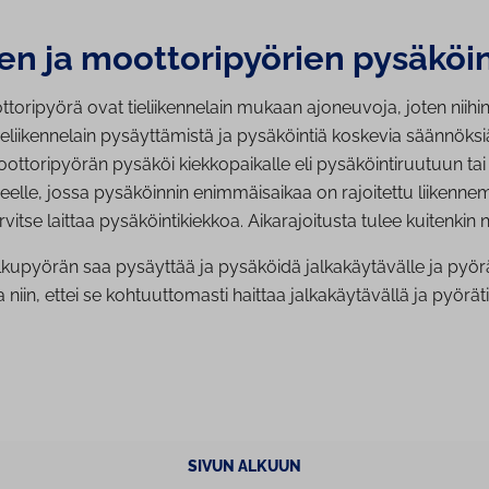
n ja moot­to­ri­pyö­rien pysäköin
oripyörä ovat tieliikennelain mukaan ajoneuvoja, joten niihi
ieliikennelain pysäyttämistä ja pysäköintiä koskevia säännöksi
ttoripyörän pysäköi kiekkopaikalle eli pysäköintiruutuun tai
eelle, jossa pysäköinnin enimmäisaikaa on rajoitettu liikenne
rvitse laittaa pysäköintikiekkoa. Aikarajoitusta tulee kuitenkin
kupyörän saa pysäyttää ja pysäköidä jalkakäytävälle ja pyör
a niin, ettei se kohtuuttomasti haittaa jalkakäytävällä ja pyöräti
SIVUN ALKUUN