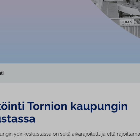
ti
öinti Tornion kaupungin
stassa
ngin ydinkeskustassa on sekä aikarajoitettuja että rajoittam