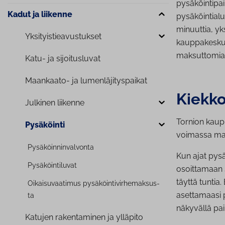
pysäköintipai
Kadut ja liikenne
pysäköintialu
minuuttia, yks
Yk­si­tyis­tie­a­vus­tuk­set
kauppakeskuk
maksuttomia.
Katu- ja si­joi­tus­lu­vat
Maankaato- ja lu­men­lä­ji­tys­pai­kat
Kiek­ko­
Julkinen liikenne
Tornion kaupu
Pysäköinti
voimassa maan
Py­sä­köin­nin­val­von­ta
Kun ajat pysä
Py­sä­köin­ti­lu­vat
osoittamaan 
täyttä tunti
Oi­kai­su­vaa­ti­mus py­sä­köin­ti­vir­he­mak­sus­
asettamaasi p
ta
näkyvällä paik
Katujen ra­ken­ta­mi­nen ja ylläpito