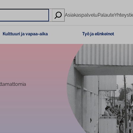
Asiakaspalvelu
Palaute
Yhteysti
Kulttuuri ja vapaa-aika
Työ ja elinkeinot
ittamattomia