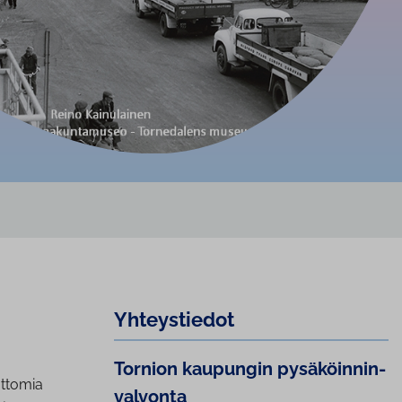
Yh­teys­tie­dot
Tornion kaupungin py­sä­köin­nin­
attomia
val­von­ta