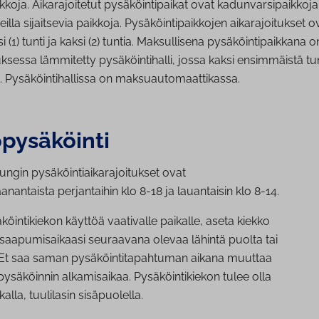
kkoja. Aikarajoitetut pysäköintipaikat ovat kadunvarsipaikkoja
eilla sijaitsevia paikkoja. Pysäköintipaikkojen aikarajoitukset o
i (1) tunti ja kaksi (2) tuntia. Maksullisena pysäköintipaikkana o
sessa lämmitetty pysäköintihalli, jossa kaksi ensimmäistä tu
 Pysäköintihallissa on maksuautomaattikassa.
py­sä­köin­ti
ngin pysäköintiaikarajoitukset ovat
antaista perjantaihin klo 8-18 ja lauantaisin klo 8-14.
köintikiekon käyttöä vaativalle paikalle, aseta kiekko
saapumisaikaasi seuraavana olevaa lähintä puolta tai
a. Et saa saman pysäköintitapahtuman aikana muuttaa
ysäköinnin alkamisaikaa. Pysäköintikiekon tulee olla
alla, tuulilasin sisäpuolella.