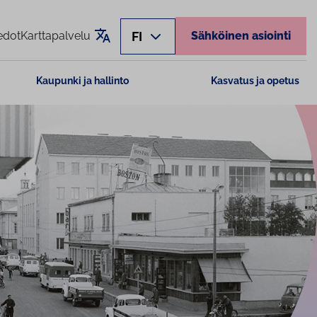
Käännä sivu
FI
edot
Karttapalvelu
Sähköinen asiointi
Kaupunki ja hallinto
Kasvatus ja opetus