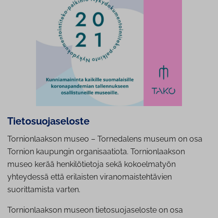
Tie­to­suo­ja­se­los­te
Tornionlaakson museo – Tornedalens museum on osa
Tornion kaupungin organisaatiota. Tornionlaakson
museo kerää henkilötietoja sekä kokoelmatyön
yhteydessä että erilaisten viranomaistehtävien
suorittamista varten.
Tornionlaakson museon tietosuojaseloste on osa