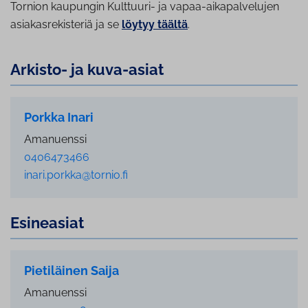
Tornion kaupungin Kulttuuri- ja vapaa-aikapalvelujen
asiakasrekisteriä ja se
löytyy täältä
.
Arkisto- ja kuva-asiat
Porkka Inari
Amanuenssi
0406473466
inari.porkka@tornio.fi
Esineasiat
Pietiläinen Saija
Amanuenssi