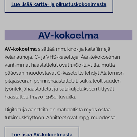
Lue lisää kartta- ja piirustuskokoelmasta
AV-kokoelma
AV-kokoelma
sisältää mm. kino- ja kaitafilmejä,
kelanauhoja, C- ja VHS-kasetteja. Äänitekokoelman
vanhimmat haastattelut ovat 1960-luvulta, mutta
pääosan muodostavat C-kaseteille tehdyt Alatornion
pitäjäseuran perinnehaastattelut, sukkateollisuuden
työntekijähaastattelut ja salakuljetukseen liittyvät
haastattelut 1970–1980-luvuilla.
Digitoituja äänitteitä on mahdollista myös ostaa
tutkimuskäyttöön. Äänitteet ovat mp3-muodossa.
Lue lisää AV-kokoelmasta