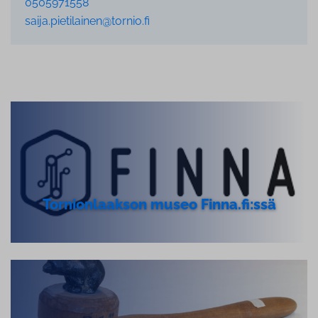
0505971558
saija.pietilainen@tornio.fi
Tornion
Tor­nion­laak­son museo Finna.fi:ssä