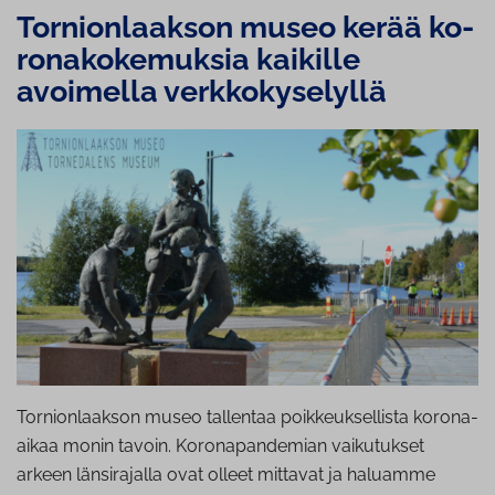
Tor­nion­laak­son museo kerää ko­
ro­na­ko­ke­muk­sia kaikille
avoimella verk­ko­ky­se­lyl­lä
Tornionlaakson museo tallentaa poikkeuksellista korona-
aikaa monin tavoin. Koronapandemian vaikutukset
arkeen länsirajalla ovat olleet mittavat ja haluamme