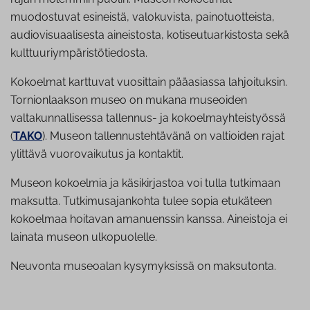
muodostuvat esineistä, valokuvista, painotuotteista,
audiovisuaalisesta aineistosta, kotiseutuarkistosta sekä
kulttuuriympäristötiedosta.
Kokoelmat karttuvat vuosittain pääasiassa lahjoituksin.
Tornionlaakson museo on mukana museoiden
valtakunnallisessa tallennus- ja kokoelmayhteistyössä
(
TAKO
). Museon tallennustehtävänä on valtioiden rajat
ylittävä vuorovaikutus ja kontaktit.
Museon kokoelmia ja käsikirjastoa voi tulla tutkimaan
maksutta. Tutkimusajankohta tulee sopia etukäteen
kokoelmaa hoitavan amanuenssin kanssa. Aineistoja ei
lainata museon ulkopuolelle.
Neuvonta museoalan kysymyksissä on maksutonta.