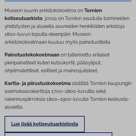
Museon suurin arkistokokoelma on
Tornion
kotiseutuarkisto
, jossa on Tornion seudulla toimineiden
yhdistysten ja alueella asuneiden henkilöiden arkistoja
1800-luvun lopulta eteenpäin. Museon
arkistokokoelmaan kuuluu myös painotuotteita.
Painotuotekokoelmaan
on tallennettu erilaiset
pienpainatteet kuten kutsukortit, pääsyliput,
ohjelmalehtiset, esitteet ja mainosjulisteet.
Kartta- ja piirustuskokoelma
sisältää Tornion kaupungin
asemakaavakarttoja 1700–1800-luvuilta sekä
rakennuspiirroksia 1800–1900-luvulta Tornion keskusta-
alueelta.
Lue lisää kotiseutuarkistosta