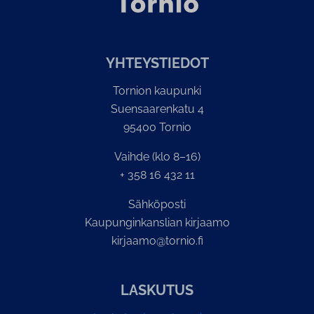
YH­TEYS­TIE­DOT
Tornion kaupunki
Suensaarenkatu 4
95400 Tornio
Vaihde (klo 8–16)
+ 358 16 432 11
Sähköposti
Kaupunginkanslian kirjaamo
kirjaamo@tornio.fi
LASKUTUS