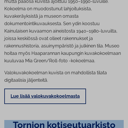
mutta pääosa kuvista ajoittuu 1950–1990-luvuille.
Kokoelma on muodostunut lahjoituksista,
kuvakeräyksistä ja museon omasta
dokumentointikuvauksesta. Sen ydin koostuu
Kainulaisen kuvaamon aineistosta 1940–1980-luvuilta,
joissa keskiössä ovat olleet rakennukset ja
rakennushistoria, asuinympäristö ja julkinen tila. Museo
hoitaa myös Haaparannan kaupungin kuvakokoelmaan
kuuluvaa Mia Green/Roll-foto -kokoelmaa.
Valokuvakokoelman kuvista on mahdollista tilata
digitaalisia jäljenteitä.
Lue lisää valokuvakokoelmasta
Tornion ko­ti­seu­tuar­kis­to