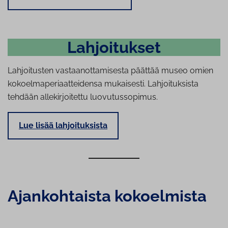
Lah­joi­tuk­set
Lahjoitusten vastaanottamisesta päättää museo omien
kokoelmaperiaatteidensa mukaisesti. Lahjoituksista
tehdään allekirjoitettu luovutussopimus.
Lue lisää lahjoituksista
Ajan­koh­tais­ta kokoelmista