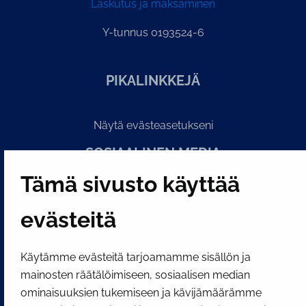
Laskutus ja maksaminen
Y-tunnus 0193524-6
PI­KA­LINK­KE­JÄ
Näytä evästeasetukseni
SOSIAALINEN MEDIA
Facebook
Instagram
YouTube
Tämä sivusto käyttää
evästeitä
Käytämme evästeitä tarjoamamme sisällön ja
mainosten räätälöimiseen, sosiaalisen median
ominaisuuksien tukemiseen ja kävijämäärämme