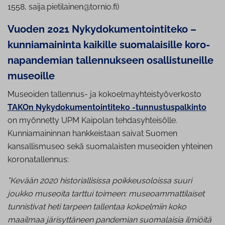
1558, saija.pietilainen@tornio.fi)
Vuoden 2021 Ny­ky­do­ku­men­toin­ti­te­ko –
kun­nia­mai­nin­ta kaikille suo­ma­lai­sil­le ko­ro­
na­pan­de­mian tal­len­nuk­seen osal­lis­tu­neil­le
museoille
Museoiden tallennus- ja kokoelmayhteistyöverkosto
TAKOn Nykydokumentointiteko -tunnustuspalkinto
on myönnetty UPM Kaipolan tehdasyhteisölle.
Kunniamaininnan hankkeistaan saivat Suomen
kansallismuseo sekä suomalaisten museoiden yhteinen
koronatallennus:
”Kevään 2020 historiallisissa poikkeusoloissa suuri
joukko museoita tarttui toimeen: museoammattilaiset
tunnistivat heti tarpeen tallentaa kokoelmiin koko
maailmaa järisyttäneen pandemian suomalaisia ilmiöitä