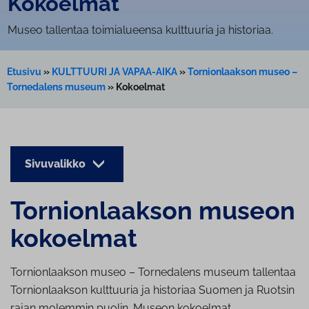
Kokoelmat
Museo tallentaa toimialueensa kulttuuria ja historiaa.
Etusivu
»
KULTTUURI JA VAPAA-AIKA
»
Tornionlaakson museo –
Tornedalens museum
»
Kokoelmat
Sivuvalikko
Tor­nion­laak­son museon
kokoelmat
Tornionlaakson museo – Tornedalens museum tallentaa
Tornionlaakson kulttuuria ja historiaa Suomen ja Ruotsin
rajan molemmin puolin. Museon kokoelmat