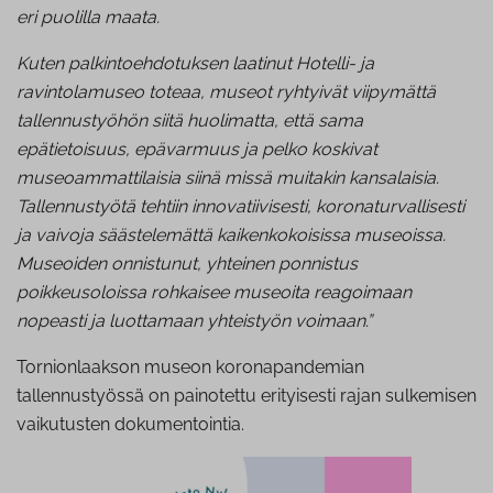
eri puolilla maata.
Kuten palkintoehdotuksen laatinut Hotelli- ja
ravintolamuseo toteaa, museot ryhtyivät viipymättä
tallennustyöhön siitä huolimatta, että sama
epätietoisuus, epävarmuus ja pelko koskivat
museoammattilaisia siinä missä muitakin kansalaisia.
Tallennustyötä tehtiin innovatiivisesti, koronaturvallisesti
ja vaivoja säästelemättä kaikenkokoisissa museoissa.
Museoiden onnistunut, yhteinen ponnistus
poikkeusoloissa rohkaisee museoita reagoimaan
nopeasti ja luottamaan yhteistyön voimaan.”
Tornionlaakson museon koronapandemian
tallennustyössä on painotettu erityisesti rajan sulkemisen
vaikutusten dokumentointia.