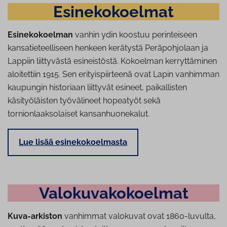
Esi­ne­ko­koel­mat
Esinekokoelman
vanhin ydin koostuu perinteiseen
kansatieteelliseen henkeen kerätystä Peräpohjolaan ja
Lappiin liittyvästä esineistöstä. Kokoelman kerryttäminen
aloitettiin 1915. Sen erityispiirteenä ovat Lapin vanhimman
kaupungin historiaan liittyvät esineet, paikallisten
käsityöläisten työvälineet hopeatyöt sekä
tornionlaaksolaiset kansanhuonekalut.
Lue lisää esinekokoelmasta
Va­lo­ku­va­ko­koel­mat
Kuva-arkiston
vanhimmat valokuvat ovat 1860-luvulta,