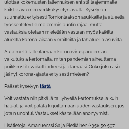
ulottaa kokemusten tallennuksen entistä laajemmalle
kaikille avoimen verkkokyselyn avulla. Kysely on
suunnattu erityisesti Tornionlaakson asukkaille ja alueella
työskenteleville molemmin puolin rajaa, mutta
vastauksia otetaan mielellään vastaan myös kaikilta
alueella korona-aikaan vierailleilta ja lähialueilla asuvilta.
Auta meitä tallentamaan koronaviruspandemian
vaikutuksia kertomalla, miten pandemian aiheuttama
poikkeustila vaikutti arkeesi ja elämääsi. Onko jokin asia
jäänyt korona-ajasta erityisesti mieleen?
Pääset kyselyyn
tästä
.
Voit vastata niin pitkällä tai lyhyellä kertomuksella kuin
haluat, ja voit palata kirjoittamaan uuden vastauksen, jos
jotain unohtui. Vastaukset käsitellään anonyymisti.
Lisätietoja: Amanuenssi Saija Pietiläinen (+358 50 597