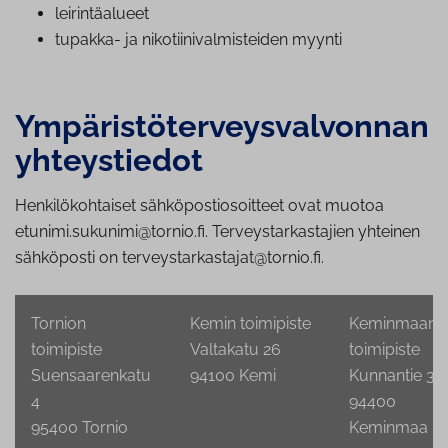
lei­rin­tä­alu­eet
tupakka- ja ni­ko­tii­ni­val­mis­tei­den myynti
Ym­pä­ris­tö­ter­veys­val­von­nan
yh­teys­tie­dot
Henkilökohtaiset sähköpostiosoitteet ovat muotoa
etunimi.sukunimi@tornio.fi. Terveystarkastajien yhteinen
sähköposti on terveystarkastajat@tornio.fi.
Tornion
Kemin toimipiste
Keminmaan
toimipiste
Valtakatu 26
toimipiste
Suensaarenkatu
94100 Kemi
Kunnantie 3
4
94400
95400 Tornio
Keminmaa