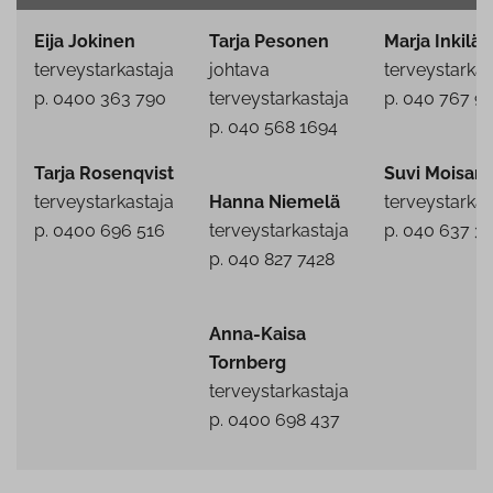
Eija Jokinen
Tarja Pesonen
Marja Inkilä
terveystarkastaja
johtava
terveystarkas
p. 0400 363 790
terveystarkastaja
p. 040 767 9
p. 040 568 1694
Tarja Rosenqvist
Suvi Moisan
terveystarkastaja
Hanna Niemelä
terveystarkas
p. 0400 696 516
terveystarkastaja
p. 040 637 3
p. 040 827 7428
Anna-Kaisa
Tornberg
terveystarkastaja
p. 0400 698 437