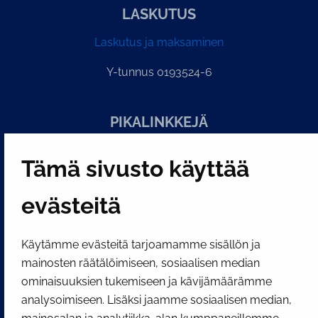
LASKUTUS
Laskutus ja maksaminen
Y-tunnus 0193524-6
PI­KA­LINK­KE­JÄ
Tämä sivusto käyttää
Näytä evästeasetukseni
SOSIAALINEN MEDIA
evästeitä
Facebook
Instagram
YouTube
Käytämme evästeitä tarjoamamme sisällön ja
mainosten räätälöimiseen, sosiaalisen median
ominaisuuksien tukemiseen ja kävijämäärämme
analysoimiseen. Lisäksi jaamme sosiaalisen median,