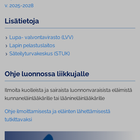
v. 2025-2028
Lisätietoja
Lupa- val­von­ta­vi­ras­to (LVV)
Lapin pe­las­tus­lai­tos
Sä­tei­ly­tur­va­kes­kus (STUK)
Ohje luonnossa liikkujalle
Ilmoita kuolleista ja sairaista luonnonvaraisista eläimistä
kunnaneläinlääkärille tai läänineläinlääkärille
Ohje ilmoittamisesta ja eläinten lähettämisestä
tutkittavaksi