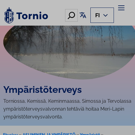
Siirry
sisältöön
Hae
Käännä sivu
FI
Ym­pä­ris­tö­ter­veys
Torniossa, Kemissä, Keminmaassa, Simossa ja Tervolassa
ympäristöterveysvalvonnan tehtäviä hoitaa Meri-Lapin
ympäristöterveysvalvonta.
Etusivu
»
ASUMINEN JA YMPÄRISTÖ
»
Ympäristö
»