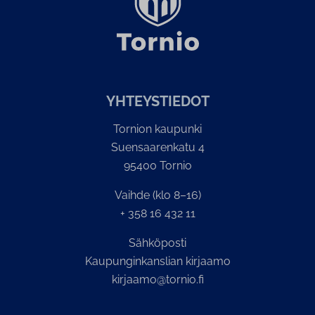
YH­TEYS­TIE­DOT
Tornion kaupunki
Suensaarenkatu 4
95400 Tornio
Vaihde (klo 8–16)
+ 358 16 432 11
Sähköposti
Kaupunginkanslian kirjaamo
kirjaamo@tornio.fi