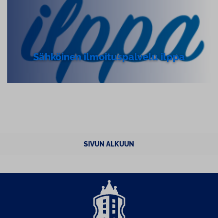
Sähköinen il­moi­tus­pal­ve­lu ilppa
SIVUN ALKUUN