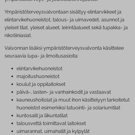
Ympäristöterveysvalvontaan sisältyy elintarvikkeet ja
elintarvikehuoneistot, talous- ja uimavedet, asunnot ja
yleiset tilat, yleiset alueet, leirintäalueet sekä tupakka- ja
nikotiiniasiat.
Valvonnan lisäksi ympäristöterveysvalvonta käsittelee
seuraavia lupa- ja ilmoitusasioita:
elin­tar­vi­ke­huo­neis­tot
ma­joi­tus­huo­neis­tot
koulut ja op­pi­lai­tok­set
päivä-, lasten- ja van­hain­ko­dit ja vastaavat
kau­neus­hoi­to­lat ja muut ihon käsittelyyn tarkoitetut
huoneistot esimerkiksi tatuointi- ja so­la­rium­ti­lat
kuntosalit ja lii­kun­ta­ti­lat
talousvettä toimittavat laitokset
uimarannat, uimahallit ja kylpylät