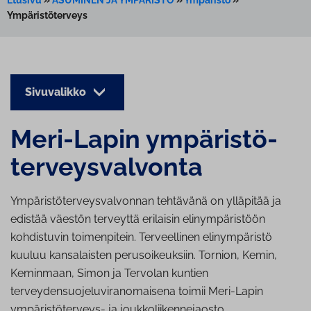
Ympäristöterveys
Sivuvalikko
Meri-Lapin ym­pä­ris­tö­
ter­veys­val­von­ta
Ympäristöterveysvalvonnan tehtävänä on ylläpitää ja
edistää väestön terveyttä erilaisin elinympäristöön
kohdistuvin toimenpitein. Terveellinen elinympäristö
kuuluu kansalaisten perusoikeuksiin. Tornion, Kemin,
Keminmaan, Simon ja Tervolan kuntien
terveydensuojeluviranomaisena toimii Meri-Lapin
ympäristöterveys- ja joukkoliikennejaosto.