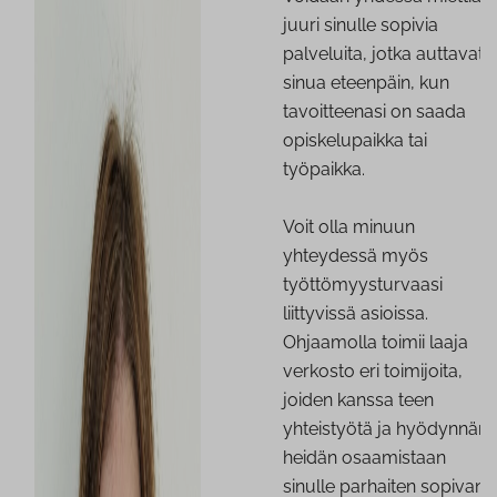
juuri sinulle sopivia
palveluita, jotka auttavat
sinua eteenpäin, kun
tavoitteenasi on saada
opiskelupaikka tai
työpaikka.
Voit olla minuun
yhteydessä myös
työttömyysturvaasi
liittyvissä asioissa.
Ohjaamolla toimii laaja
verkosto eri toimijoita,
joiden kanssa teen
yhteistyötä ja hyödynnän
heidän osaamistaan
sinulle parhaiten sopivan