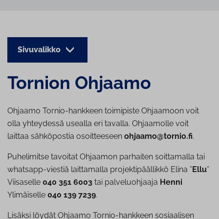
Sivuvalikko
Tornion Ohjaamo
Ohjaamo Tornio-hankkeen toimipiste Ohjaamoon voit
olla yhteydessä usealla eri tavalla. Ohjaamolle voit
laittaa sähköpostia osoitteeseen
ohjaamo@tornio.fi
.
Puhelimitse tavoitat Ohjaamon parhaiten soittamalla tai
whatsapp-viestiä laittamalla projektipäällikkö Elina ”
Ellu
”
Viisaselle
040 351 6003
tai palveluohjaaja
Henni
Ylimäiselle
040 139 7239
.
Lisäksi löydät Ohjaamo Tornio-hankkeen sosiaalisen