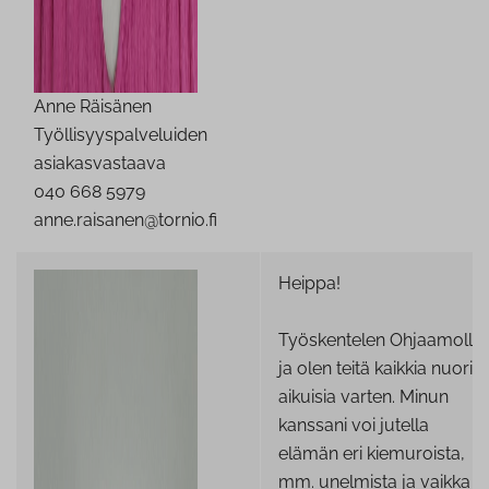
Anne Räisänen
Työllisyyspalveluiden
asiakasvastaava
040 668 5979
anne.raisanen@tornio.fi
Heippa!
Työskentelen Ohjaamolla
ja olen teitä kaikkia nuoria
aikuisia varten. Minun
kanssani voi jutella
elämän eri kiemuroista,
mm. unelmista ja vaikka