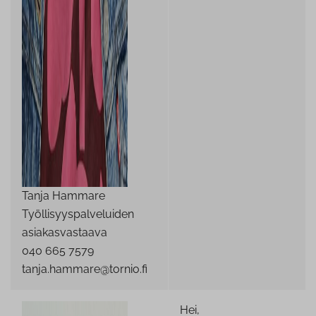
Tanja Hammare
Työllisyyspalveluiden
asiakasvastaava
040 665 7579
tanja.hammare@tornio.fi
Hei,