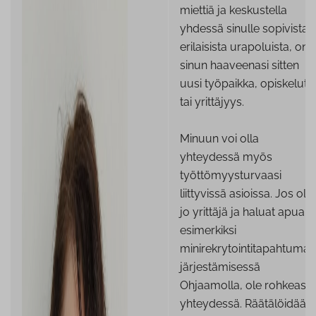
miettiä ja keskustella
yhdessä sinulle sopivista
erilaisista urapoluista, on
sinun haaveenasi sitten
uusi työpaikka, opiskelut
tai yrittäjyys.
Minuun voi olla
yhteydessä myös
työttömyysturvaasi
liittyvissä asioissa. Jos olet
jo yrittäjä ja haluat apua
esimerkiksi
minirekrytointitapahtuman
järjestämisessä
Ohjaamolla, ole rohkeasti
yhteydessä. Räätälöidään