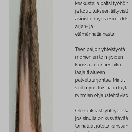
keskustella paitsi työhön
ja koulutukseen liittyvistä
asioista, myös esimerkiksi
arjen- ja
elämänhallinnasta.
Teen paljon yhteistyötä
monien eri toimijoiden
kanssa ja tunnen aika
laajalti alueen
palvelutarjontaa. Minut
voit myös toisinaan löytää
ryhmien ohjaustehtävistä.
Ole rohkeasti yhteydessä,
jos sinulla on kysyttävää
tai haluat jutella kanssani