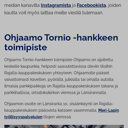
median kanavilta
Instagra
mista
ja
Facebookista
, joiden
kautta voit myös laittaa meille viestiä tulemaan.
Ohjaamo Tornio -hankkeen
toimipiste
Ohjaamo Tornio-hankkeen toimipiste Ohjaamo on sijoitettu
keskelle kaupunkia, helposti saavutettavissa oleviin tiloihin
Rajalla-kauppakeskuksen yhteyteen. Ohjaamolle pääset
vaivattomasti kävellen, pyörällä, julkisilla tai omalla autolla.
Ilmaisia parkkipaikkoja on Rajalla-kauppakeskuksen takana ja
parkkihallissa, ortodoksikirkon vieressä ja Länsirannalla.
Ohjaamon osoite on Länsiranta 10, sisäänkäynti on Rajalla-
kauppakeskuksen pääovista katsoen vasemmalla,
Meri-Lapin
työllisyyspalvelujen
tilojen vieressä.