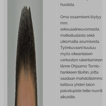
huolista.
Oma osaamiseni löytyy
mm.
seksuaalineuvonnasta,
matkailualasta sekä
ulkomailla asumisesta.
Työnkuvaani kuuluu
myös oikeanlaisen
verkoston rakentaminen
tänne Ohjaamo Tornio-
hankkeen tiloihin, jotta
saadaan mahdollisimman
kattava yhden talon
palvelupiste teille nuorille
aikuisille.