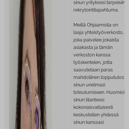
sinun yrityksesi tarpeisiin
rekrytointitapahtuma.
Meillä Ohjaamolla on
laaja yhteistyöverkosto,
joka palvelee jokaista
asiakasta ja tämän
verkoston kanssa
työskentelen, jotta
saavutetaan paras
mahdollinen lopputulos
sinun unelmasi
toteutumiseen. Huomioin
sinun tilanteesi
kokonaisvaltaisesti
keskustellen yhdessä
sinun kanssasi.