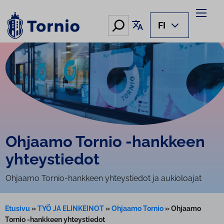
Siirry
sisältöön
Hae
Käännä sivu
FI
Ohjaamo Tornio -hankkeen
yh­teys­tie­dot
Ohjaamo Tornio-hankkeen yhteystiedot ja aukioloajat
Etusivu
»
TYÖ JA ELINKEINOT
»
Ohjaamo Tornio
»
Ohjaamo
Tornio -hankkeen yhteystiedot