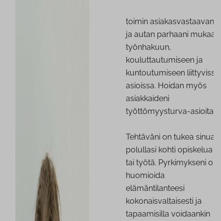
toimin asiakasvastaavana
ja autan parhaani mukaan
työnhakuun,
kouluttautumiseen ja
kuntoutumiseen liittyvissä
asioissa. Hoidan myös
asiakkaideni
työttömyysturva-asioita.
Tehtäväni on tukea sinua
polullasi kohti opiskelua
tai työtä. Pyrkimykseni on
huomioida
elämäntilanteesi
kokonaisvaltaisesti ja
tapaamisilla voidaankin