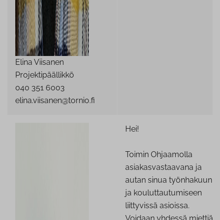
Elina Viisanen
Projektipäällikkö
040 351 6003
elina.viisanen@tornio.fi
Hei!
Toimin Ohjaamolla
asiakasvastaavana ja
autan sinua työnhakuun
ja kouluttautumiseen
liittyvissä asioissa.
Voidaan yhdessä miettiä