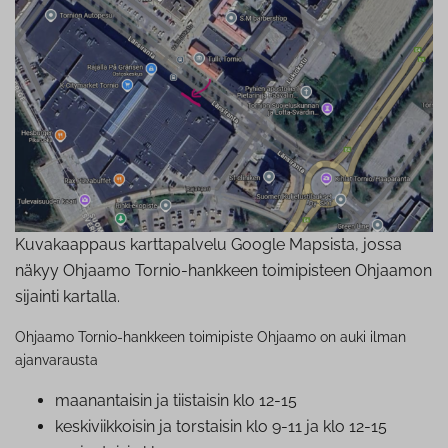
Kuvakaappaus karttapalvelu Google Mapsista, jossa
näkyy Ohjaamo Tornio-hankkeen toimipisteen Ohjaamon
sijainti kartalla.
Ohjaamo Tornio-hankkeen toimipiste Ohjaamo on auki ilman
ajanvarausta
maa­nan­tai­sin ja tiistaisin klo 12-15
kes­ki­viik­koi­sin ja torstaisin klo 9-11 ja klo 12-15