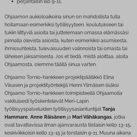
per­jan­tai­sin klo 9-11.
Ohjaamon aukioloaikoina sinun on mahdollista tulla
hoitamaan esimerkiksi työllisyyteen, koulutukseen tai
tukiin liittyviä asioita tai juttelemaan omassa elämässäsi
pinnalla olevista asioista, kuten esimerkiksi asumisesta,
ihmissuhteista, tulevaisuuden valinnoista tai omasta tai
läheisen jaksamisesta. Jos et tiedä, mistä aloittaa, aloita
Ohjaamosta, olemme täällä sinua varten.
Ohjaamo Tornio-hankkeen projektipäällikkö Elina
Viisasen ja projektityöntekijä Henni Ylimäisen lisäksi
Ohjaamo Tornio-hankkeen toimipisteellä Ohjaamolla
vakituisesti työskentelevät Meri-Lapin
työllisyyspalveluiden työllisyysasiantuntijat
Tanja
Hammare
,
Anne Räisänen
ja
Mari Vähäkangas
, jotka
ovat tavattavissa ilman ajanvarausta tiistaisin kello 13-15,
keskiviikkoisin kello 13-15 ja torstaisin 9-11. Muuna aikana