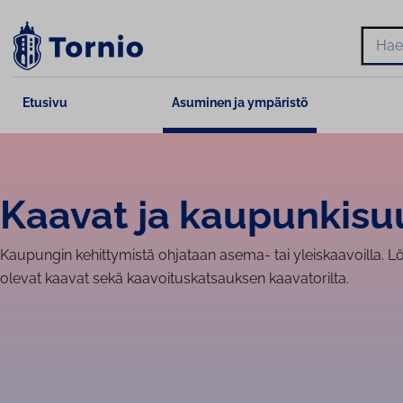
Siirry
sisältöön
Hae
Etusivu
Asuminen ja ympäristö
Kaavat ja kau­pun­ki­suu
Kaupungin kehittymistä ohjataan asema- tai yleiskaavoilla. Lö
olevat kaavat sekä kaavoituskatsauksen kaavatorilta.