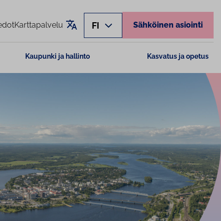
Käännä sivu
FI
edot
Karttapalvelu
Sähköinen asiointi
Kaupunki ja hallinto
Kasvatus ja opetus