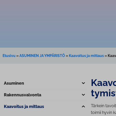
Etusivu
»
ASUMINEN JA YMPÄRISTÖ
»
Kaavoitus ja mittaus
»
Kaav
Kaavo
Asuminen
ty­mis
Ra­ken­nus­val­von­ta
Tärkein tavoi
Kaavoitus ja mittaus
toimii hyvin 