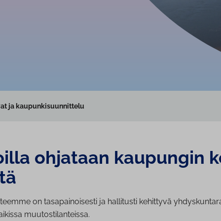
at ja kaupunkisuunnittelu
illa ohjataan kaupungin ke
­tä
tteemme on tasapainoisesti ja hallitusti kehittyvä yhdyskunta
kaikissa muutostilanteissa.