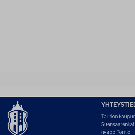
YH­TEYS­TIE
Tornion kaupun
Suensaarenkat
95400 Tornio