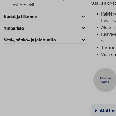
Osallisia ov
mispro­jek­ti
Kaikki 
Kadut ja liikenne
ta­vas­ti
Alueen j
Ympäristö
Kaava-al
Vesi-, sähkö- ja jätehuolto
set
Tornion 
Vi­ran­o
Aloitu