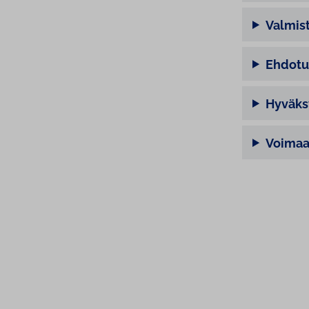
Valmis
Ehdotu
Hyväks
Voimaa