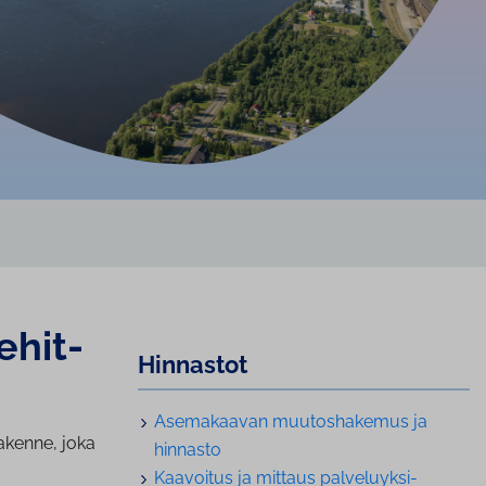
­hit­
Hinnastot
Asemakaavan muu­tos­ha­ke­mus ja
rakenne, joka
hinnasto
Kaavoitus ja mittaus pal­ve­lu­yk­si­