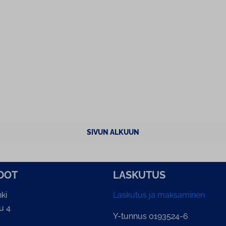
SIVUN ALKUUN
­DOT
LASKUTUS
ki
Laskutus ja maksaminen
u 4
Y-tunnus 0193524-6