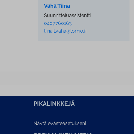
Vähä Tiina
Suunnitteluassistentti
0407760163
tiina.t.vaha@tornio.fi
PI­KA­LINK­KE­JÄ
Näytä evästeasetukseni