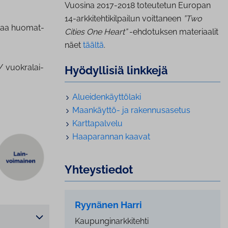
Vuosina 2017-2018 toteutetun Europan
14-arkkitehtikilpailun voittaneen
”Two
taa huo­mat­
Cities One Heart”
-ehdotuksen materiaalit
näet
täältä
.
 vuo­kra­lai­
Hyödyllisiä linkkejä
Aluei­den­käyt­tö­la­ki
Maankäyttö- ja ra­ken­nus­a­se­tus
Kart­ta­pal­ve­lu
Haaparannan kaavat
Yh­teys­tie­dot
Ryynänen Harri
Kaupunginarkkitehti