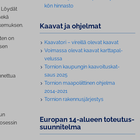
kön hinnasto
. Löydät
sekä
Kaavat ja ohjelmat
akemuksen.
rten on
Kaavatori – vireillä olevat kaavat
isen
Voimassa olevat kaavat kart­ta­pal­
ve­lus­sa
Tornion kaupungin kaa­voi­tus­kat­
saus 2025
nnettua
Tornion maa­po­liit­ti­nen ohjelma
2014-2021
Tornion ra­ken­nus­jär­jes­tys
uun
Europan 14-alueen to­teu­tus­
rosessin
suun­ni­tel­ma