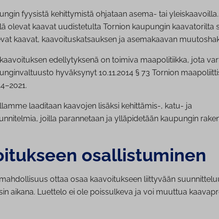
ngin fyysistä kehittymistä ohjataan asema- tai yleiskaavoilla
eillä olevat kaavat uudistetulta Tornion kaupungin kaavatorilta 
evat kaavat, kaavoituskatsauksen ja asemakaavan muutosh
kaavoituksen edellytyksenä on toimiva maapolitiikka, jota va
unginvaltuusto hyväksynyt 10.11.2014 § 73 Tornion maapoliitt
4–2021.
lamme laaditaan kaavojen lisäksi kehittämis-, katu- ja
nnitelmia, joilla parannetaan ja ylläpidetään kaupungin rake
i­tuk­seen osal­lis­tu­mi­nen
n mahdollisuus ottaa osaa kaavoitukseen liittyvään suunnittel
in aikana. Luettelo ei ole poissulkeva ja voi muuttua kaavap