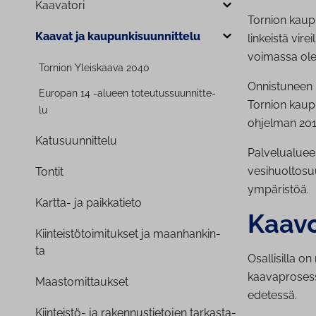
Kaavatori
Tornion kaupu
Kaavat ja kau­pun­ki­suun­nit­te­lu
linkeistä vir
voimassa ol
Tornion Yleiskaava 2040
Onnistuneen 
Europan 14 -alueen to­teu­tus­suun­nit­te­
Tornion kaup
lu
ohjelman 201
Ka­tusuun­nit­te­lu
Palvelualueel
vesihuoltosuu
Tontit
ympäristöä.
Kartta- ja paikkatieto
Kaa­vo
Kiin­teis­tö­toi­mi­tuk­set ja maan­han­kin­
ta
Osallisilla o
kaavaprosess
Maas­to­mit­tauk­set
edetessä.
Kiinteistö- ja ra­ken­nus­tie­to­jen tar­kas­ta­