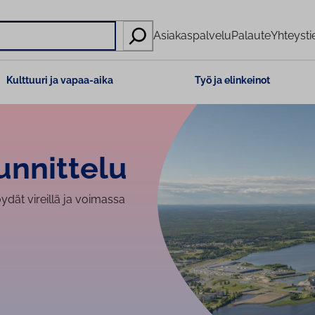
Asiakaspalvelu
Palaute
Yhteysti
Kulttuuri ja vapaa-aika
Työ ja elinkeinot
n­nit­te­lu
ydät vireillä ja voimassa