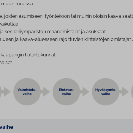
at muun muassa:
ne, joiden asumiseen, työntekoon tai muihin oloisin kaava saat
 vaikuttaa
a sen lä­hiym­pä­ris­tön maa­no­mis­ta­jat ja asukkaat
ueen ja kaava-alueeseen ra­joit­tu­vien kiin­teis­tö­jen omistajat /
kaupungin hal­lin­to­kun­nat
mai­set
svaihe