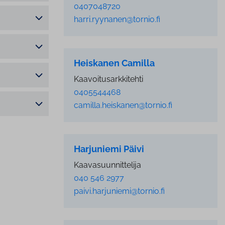
0407048720
harri.ryynanen@tornio.fi
Heiskanen Camilla
Kaavoitusarkkitehti
0405544468
camilla.heiskanen@tornio.fi
Harjuniemi Päivi
Kaavasuunnittelija
040 546 2977
paivi.harjuniemi@tornio.fi