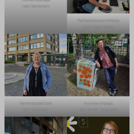
Heli Rahkonen
Paikkatietosuunnittelija
Juho-Eetu Hakso
Hankintapäällikkö
Nuoriso-ohjaaja
Sari Backman
Jan-Mikael Hakomäki