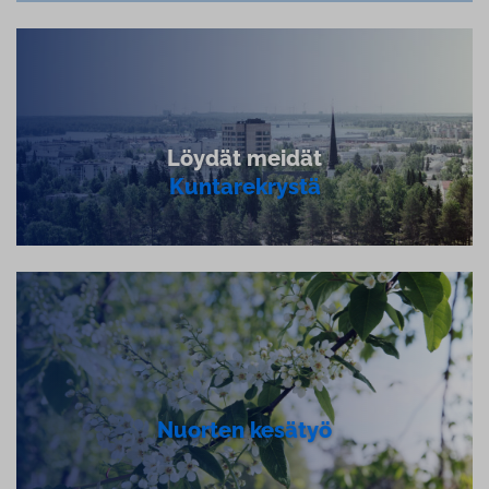
Löydät meidät
Kun­ta­rek­rys­tä
Nuorten kesätyö