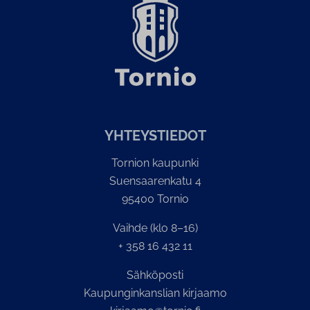
YH­TEYS­TIE­DOT
Tornion kaupunki
Suensaarenkatu 4
95400 Tornio
Vaihde (klo 8–16)
+ 358 16 432 11
Sähköposti
Kaupunginkanslian kirjaamo