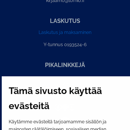
kirjaamo@tornio.fi
LASKUTUS
Laskutus ja maksaminen
Y-tunnus 0193524-6
PI­KA­LINK­KE­JÄ
Näytä evästeasetukseni
Tämä sivusto käyttää
SOSIAALINEN MEDIA
evästeitä
Facebook
Instagram
YouTube
Käytämme evästeitä tarjoamamme sisällön ja
mainosten räätälöimiseen, sosiaalisen median