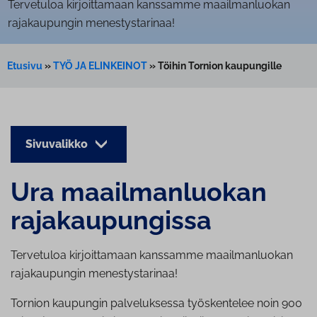
Tervetuloa kirjoittamaan kanssamme maailmanluokan
rajakaupungin menestystarinaa!
Etusivu
»
TYÖ JA ELINKEINOT
»
Töihin Tornion kaupungille
Sivuvalikko
Ura maa­il­man­luo­kan
ra­ja­kau­pun­gis­sa
Tervetuloa kirjoittamaan kanssamme maailmanluokan
rajakaupungin menestystarinaa!
Tornion kaupungin palveluksessa työskentelee noin 900