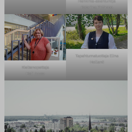
Hankinta-asiantuntija
Katariina Pirttimaa
Tapahtumatuottaja Elina
Hollanti
Kieltenopettaja
Heli Juuso