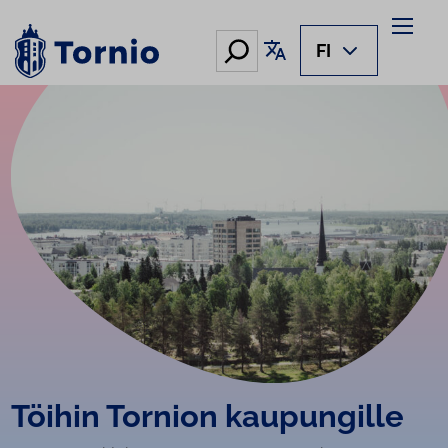
Siirry
sisältöön
Hae
Käännä sivu
FI
Töihin Tornion kaupungille