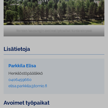
Tornion kaupungin avoimet työpaikat Kuntarekryssä
Lisätietoja
Parkkila Elisa
Henkilöstöpäällikkö
0406459660
elisa.parkkila@tornio.fi
Avoimet työpaikat