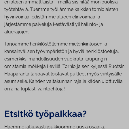
eri alojen ammattilaista – meillä siis riitää monipuolisia
työtehtäviä. Tuemme työllämme kaikkien torniolaisten
hyvinvointia, edistämme alueen elinvoimaa ja
järjestämme palveluja kestävästi yli hallinto- ja
aluerajojen.
Tarjoamme henkilöstöllemme mielenkiintoisen ja
kansainvälisen työympäristön ja hyviä henkilöstöetuja,
esimerkiksi mahdollisuuden vuokrata kaupungin
omistamia mökkejä Levillä. Tornio ja sen kyljessä Ruotsin
Haaparanta tarjoavat loistavat puitteet myös viihtyisälle
asumiselle. Kahden valtakunnan rajalla käden ulottuvilla
on aina tuplasti vaihtoehtoja!
Etsitkö työpaikkaa?
Haemme jatkuvasti joukkoomme uusia osaajia.