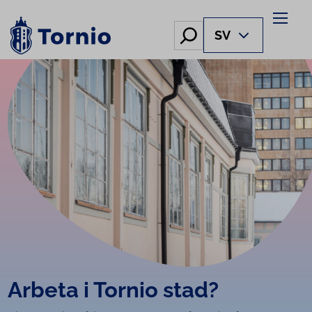
Skip
to
Hae
SV
content
Arbeta i Tornio stad?