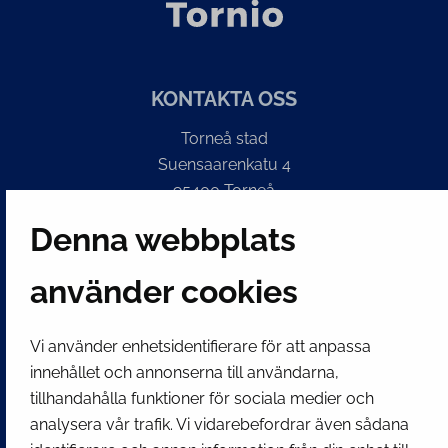
KONTAKTA OSS
Torneå stad
Suensaarenkatu 4
95400 Torneå
Finland
Denna webbplats
Växel
använder cookies
(kl 8 – 16) + 358 16 432 11
E-post
Vi använder enhetsidentifierare för att anpassa
Stadskansliets registratur
innehållet och annonserna till användarna,
kirjaamo@tornio.fi
tillhandahålla funktioner för sociala medier och
analysera vår trafik. Vi vidarebefordrar även sådana