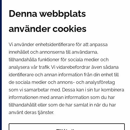
Finland
Denna webbplats
Växel
(kl 8 – 16) + 358 16 432 11
använder cookies
E-post
Stadskansliets registratur
Vi använder enhetsidentifierare för att anpassa
kirjaamo@tornio.fi
innehållet och annonserna till användarna,
tillhandahålla funktioner för sociala medier och
analysera vår trafik. Vi vidarebefordrar även sådana
SNABBLÄNKAR
identifierare och annan information från din enhet till
de sociala medier och annons- och analysföretag
Visa mina inställningar för kakor
som vi samarbetar med. Dessa kan i sin tur kombinera
informationen med annan information som du har
SOCIALA MEDIER
tillhandahållit eller som de har samlat in när du har
Facebook
Instagram
Spotify
LinkedIn
YouTube
använt deras tjänster.