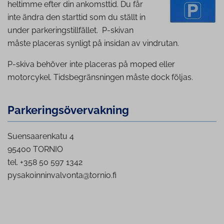
heltimme efter din ankomsttid. Du får
inte ändra den starttid som du ställt in
under parkeringstillfället. P-skivan
måste placeras synligt på insidan av vindrutan.
P-skiva behöver inte placeras på moped eller
motorcykel. Tidsbegränsningen måste dock följas.
Par­ke­rings­ö­ver­vak­ning
Suensaarenkatu 4
95400 TORNIO
tel. +358 50 597 1342
pysakoinninvalvonta@tornio.fi