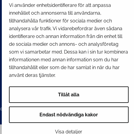
Stadskansliets registratur
Vi använder enhetsidentifierare för att anpassa
kirjaamo@tornio.fi
innehållet och annonserna till användarna,
tillhandahålla funktioner för sociala medier och
analysera vår trafik. Vi vidarebefordrar även sådana
SNABBLÄNKAR
identifierare och annan information från din enhet till
de sociala medier och annons- och analysföretag
Visa mina inställningar för kakor
som vi samarbetar med. Dessa kan i sin tur kombinera
informationen med annan information som du har
SOCIALA MEDIER
tillhandahållit eller som de har samlat in när du har
Facebook
Instagram
Spotify
LinkedIn
YouTube
använt deras tjänster.
Tillåt alla
© 2026 Tornion kaupunki
Endast nödvändiga kakor
Visa detaljer