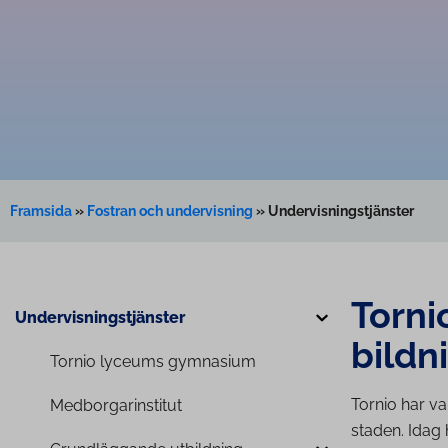
Framsida
»
Fostran och undervisning
»
Undervisningstjänster
Torni
Un­der­vis­ningst­jäns­ter
bild­n
Tornio lyceums gymnasium
Tornio har va
Med­bor­ga­rins­ti­tut
staden. Idag