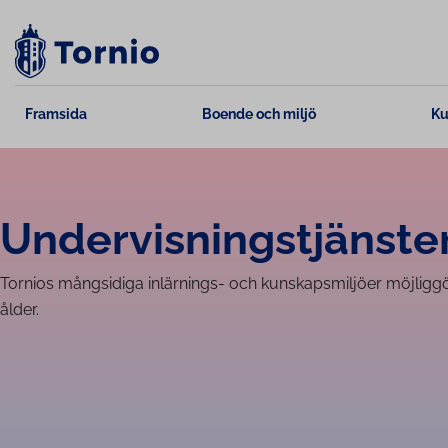
Skip
to
content
Framsida
Boende och miljö
Ku
Un­der­vis­nings­tjäns­te
Tornios mångsidiga inlärnings- och kunskapsmiljöer möjliggör
ålder.