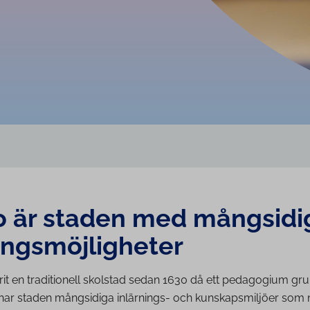
o är staden med mångsidi
ings­möj­lig­he­ter
rit en traditionell skolstad sedan 1630 då ett pedagogium gr
 har staden mångsidiga inlärnings- och kunskapsmiljöer som 