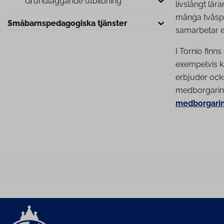
Grund­läg­gan­de utbildning
livslångt lära
många tvåspr
Små­barns­pe­da­go­gis­ka tjänster
samarbetar 
I Tornio finn
exempelvis ka
erbjuder ocks
medborgarins
medborgarin