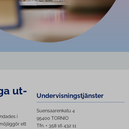
ga ut­
Un­der­vis­nings­tjäns­ter
Suensaarenkatu 4
undades i
95400 TORNIO
möjliggör ett
Tfn. + 358 16 432 11