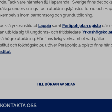
nde. Tack vare närheten till Haparanda i Sverige finns det också 
åkiga undervisnings- och utbildningstjänster. Tornio och Ha
exempelvis inom barnomsorg och grundutbildning.
s också yrkesinstitutet
Lappia
samt
Peräpohjolan opisto
där 
n utbilda sig till ungdoms- och fritidsledare.
Yrkeshögskolan
å högre utbildning. Här finns livlig verksamhet vad gäller
titut och folkhögskolor, utöver Peräpohjola opisto finns här
stitut
.
TILL BÖRJAN AV SIDAN
KONTAKTA OSS