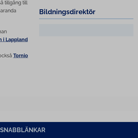
tillgång till
paranda
Bild­nings­di­rek­tör
man
 i Lappland
 också
Tornio
SNABBLÄNKAR