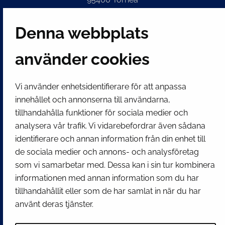
Finland
Denna webbplats
Växel
(kl 8 – 16) + 358 16 432 11
använder cookies
E-post
Stadskansliets registratur
Vi använder enhetsidentifierare för att anpassa
kirjaamo@tornio.fi
innehållet och annonserna till användarna,
tillhandahålla funktioner för sociala medier och
analysera vår trafik. Vi vidarebefordrar även sådana
SNABBLÄNKAR
identifierare och annan information från din enhet till
de sociala medier och annons- och analysföretag
Visa mina inställningar för kakor
som vi samarbetar med. Dessa kan i sin tur kombinera
informationen med annan information som du har
SOCIALA MEDIER
tillhandahållit eller som de har samlat in när du har
Facebook
Instagram
Spotify
LinkedIn
YouTube
använt deras tjänster.