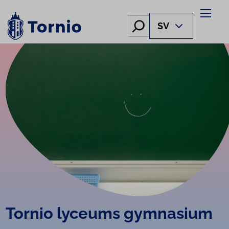
Skip
to
Hae
SV
content
Tornio lyceums gymnasium