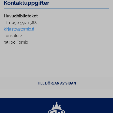
Kon­takt­upp­gif­ter
Huvudbiblioteket
Tfn. 050 597 1568
kirjasto@tornio.fi
Torikatu 2
95400 Tornio
TILL BÖRJAN AV SIDAN