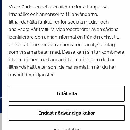
kirjaamo@tornio.fi
Vi använder enhetsidentifierare för att anpassa
innehållet och annonserna till användarna,
tillhandahålla funktioner för sociala medier och
SNABBLÄNKAR
analysera vår trafik. Vi vidarebefordrar även sådana
identifierare och annan information från din enhet till
Visa mina inställningar för kakor
de sociala medier och annons- och analysföretag
som vi samarbetar med. Dessa kan i sin tur kombinera
SOCIALA MEDIER
informationen med annan information som du har
Facebook
Instagram
Spotify
LinkedIn
YouTube
tillhandahållit eller som de har samlat in när du har
använt deras tjänster.
Tillåt alla
© 2026 Tornion kaupunki
Endast nödvändiga kakor
Visa detaljer