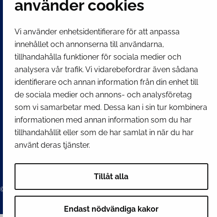
använder cookies
E-post
Stadskansliets registratur
kirjaamo@tornio.fi
Vi använder enhetsidentifierare för att anpassa
innehållet och annonserna till användarna,
tillhandahålla funktioner för sociala medier och
SNABBLÄNKAR
analysera vår trafik. Vi vidarebefordrar även sådana
identifierare och annan information från din enhet till
de sociala medier och annons- och analysföretag
Visa mina inställningar för kakor
som vi samarbetar med. Dessa kan i sin tur kombinera
SOCIALA MEDIER
informationen med annan information som du har
Facebook
Instagram
Spotify
LinkedIn
YouTube
tillhandahållit eller som de har samlat in när du har
använt deras tjänster.
Tillåt alla
© 2026 Tornion kaupunki
Endast nödvändiga kakor