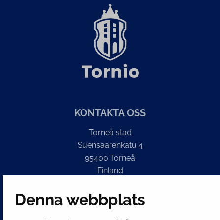
KONTAKTA OSS
Torneå stad
Suensaarenkatu 4
95400 Torneå
Finland
Växel
Denna webbplats
(kl 8 – 16) + 358 16 432 11