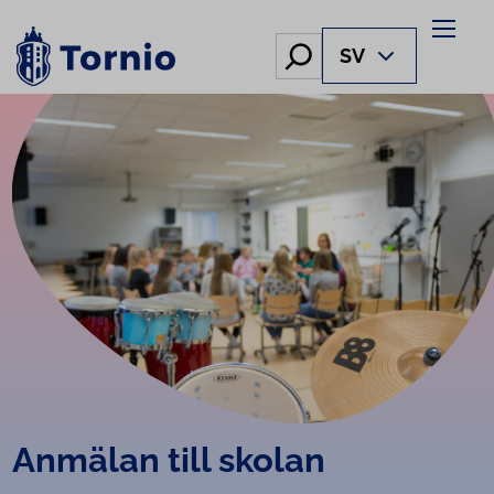
Skip
to
Hae
SV
content
Anmälan till skolan