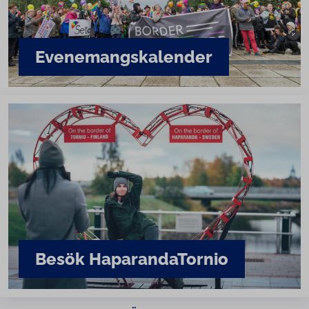
Eve­ne­mangska­len­der
Besök Ha­pa­ran­da­Tor­nio