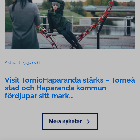
•
Aktuellt
27.3.2026
Visit Tor­ni­o­Ha­pa­ran­da stärks – Torneå
stad och Haparanda kommun
fördjupar sitt mark­...
Mera nyheter