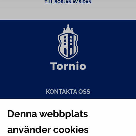
TILL BÖRJAN AV SIDAN
KONTAKTA OSS
Torneå stad
Suensaarenkatu 4
Denna webbplats
95400 Torneå
Finland
använder cookies