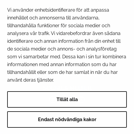
Växel
(kl 8 – 16) + 358 16 432 11
Vi använder enhetsidentifierare för att anpassa
innehållet och annonserna till användarna,
E-post
tillhandahålla funktioner för sociala medier och
Stadskansliets registratur
analysera vår trafik. Vi vidarebefordrar även sådana
kirjaamo@tornio.fi
identifierare och annan information från din enhet till
de sociala medier och annons- och analysföretag
som vi samarbetar med. Dessa kan i sin tur kombinera
SNABBLÄNKAR
informationen med annan information som du har
tillhandahållit eller som de har samlat in när du har
Visa mina inställningar för kakor
använt deras tjänster.
SOCIALA MEDIER
Facebook
Instagram
Spotify
LinkedIn
YouTube
Tillåt alla
Endast nödvändiga kakor
© 2026 Tornion kaupunki