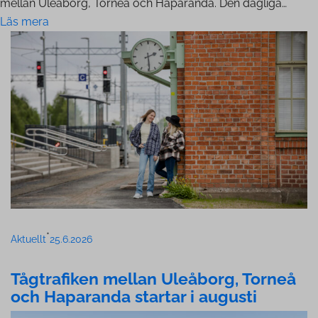
mellan Uleåborg, Torneå och Haparanda. Den dagliga…
Läs mera
•
Aktuellt
25.6.2026
Tågtrafiken mellan Uleåborg, Torneå
och Haparanda startar i augusti