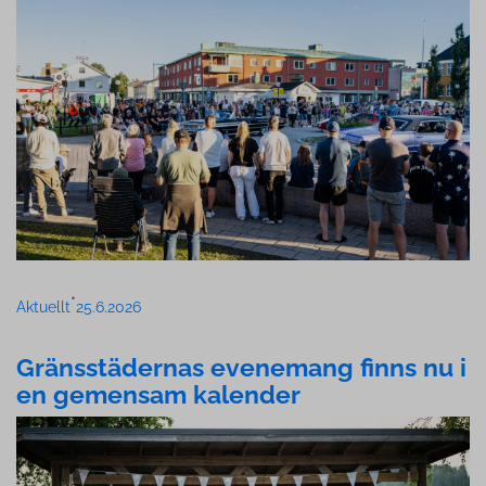
•
Aktuellt
25.6.2026
Gräns­stä­der­nas evenemang finns nu i
en gemensam kalender