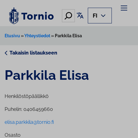
Siirry
sisältöön
Hae
Käännä sivu
FI
Etusivu
»
Yhteystiedot
»
Parkkila Elisa
Takaisin listaukseen
Parkkila Elisa
Henkilöstöpäällikkö
Puhelin: 0406459660
elisa.parkkila@tornio.fi
Osasto