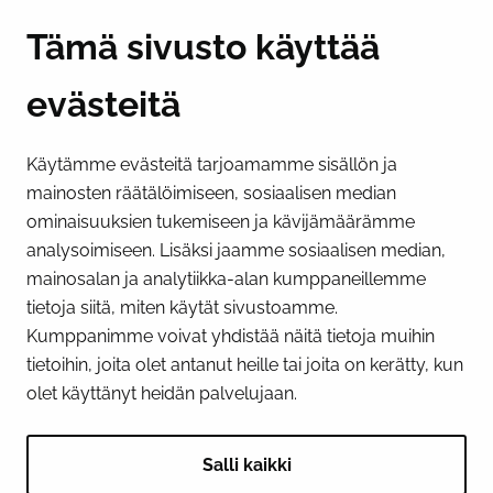
Y-tunnus 0193524-6
Tämä sivusto käyttää
evästeitä
PI­KA­LINK­KE­JÄ
Käytämme evästeitä tarjoamamme sisällön ja
Näytä evästeasetukseni
mainosten räätälöimiseen, sosiaalisen median
SOSIAALINEN MEDIA
ominaisuuksien tukemiseen ja kävijämäärämme
analysoimiseen. Lisäksi jaamme sosiaalisen median,
Facebook
Instagram
YouTube
mainosalan ja analytiikka-alan kumppaneillemme
tietoja siitä, miten käytät sivustoamme.
Kumppanimme voivat yhdistää näitä tietoja muihin
tietoihin, joita olet antanut heille tai joita on kerätty, kun
olet käyttänyt heidän palvelujaan.
Salli kaikki