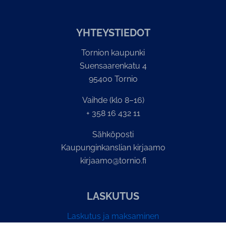
YH­TEYS­TIE­DOT
Tornion kaupunki
Suensaarenkatu 4
95400 Tornio
Vaihde (klo 8–16)
+ 358 16 432 11
Sähköposti
Kaupunginkanslian kirjaamo
kirjaamo@tornio.fi
LASKUTUS
Laskutus ja maksaminen