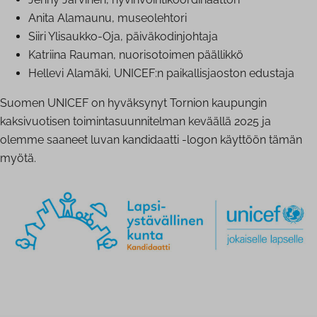
Anita Alamaunu, museo­leh­to­ri
Siiri Ylisaukko-Oja, päi­vä­ko­din­joh­ta­ja
Katriina Rauman, nuo­ri­so­toi­men päällikkö
Hellevi Alamäki, UNICEF:n pai­kal­lis­jaos­ton edustaja
Suomen UNICEF on hyväksynyt Tornion kaupungin
kaksivuotisen toimintasuunnitelman keväällä 2025 ja
olemme saaneet luvan kandidaatti -logon käyttöön tämän
myötä.