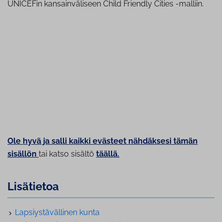
UNICEFin kansainväliseen Child Friendly Cities -malliin.
Ole hyvä ja salli kaikki evästeet nähdäksesi tämän
sisällön
tai katso sisältö
täällä.
Lisätietoa
Lap­siys­tä­väl­li­nen kunta