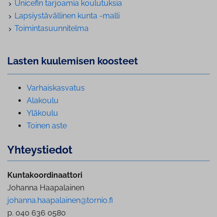
Unicefin tarjoamia koulutuksia
Lap­siys­tä­väl­li­nen kunta -malli
Toi­min­ta­suun­ni­tel­ma
Lasten kuulemisen koosteet
Var­hais­kas­va­tus
Alakoulu
Yläkoulu
Toinen aste
Yh­teys­tie­dot
Kuntakoordinaattori
Johanna Haapalainen
johanna.haapalainen@tornio.fi
p. 040 636 0580