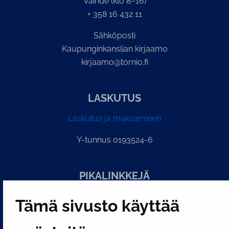
Vaihde (klo 8–16)
+ 358 16 432 11
Sähköposti
Kaupunginkanslian kirjaamo
kirjaamo@tornio.fi
LASKUTUS
Laskutus ja maksaminen
Y-tunnus 0193524-6
PI­KA­LINK­KE­JÄ
Tämä sivusto käyttää
Näytä evästeasetukseni