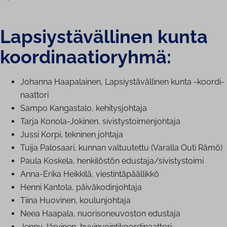
Lap­siys­tä­väl­li­nen kunta
koor­di­naa­tio­ryh­mä:
Johanna Haapalainen, Lap­siys­tä­väl­li­nen kunta -koor­di­
naat­to­ri
Sampo Kangastalo, ke­hi­tys­joh­ta­ja
Tarja Konola-Jokinen, si­vis­tys­toi­men­joh­ta­ja
Jussi Korpi, tekninen johtaja
Tuija Palosaari, kunnan valtuutettu (Varalla Outi Rämö)
Paula Koskela, henkilöstön edustaja/si­vis­tys­toi­mi
Anna-Erika Heikkilä, vies­tin­tä­pääl­lik­kö
Henni Kantola, päi­vä­ko­din­joh­ta­ja
Tiina Huovinen, kou­lun­joh­ta­ja
Neea Haapala, nuo­ri­so­neu­vos­ton edustaja
Jenny Järvinen, hy­vin­voin­ti­koor­di­naat­to­ri