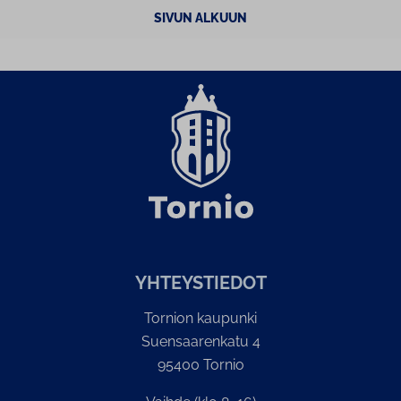
SIVUN ALKUUN
YH­TEYS­TIE­DOT
Tornion kaupunki
Suensaarenkatu 4
95400 Tornio