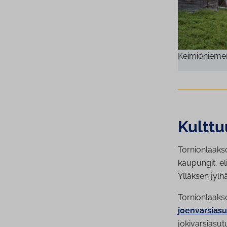
Keimiöniemen
Kult­tu
Tornionlaakso
kaupungit, el
Ylläksen jylh
Tornionlaaks
joenvarsiasu
jokivarsiasu