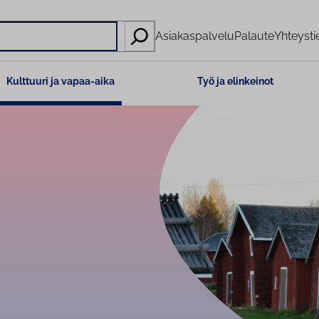
Asiakaspalvelu
Palaute
Yhteysti
Kulttuuri ja vapaa-aika
Työ ja elinkeinot