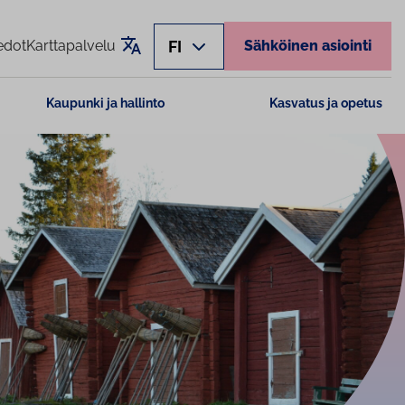
Käännä sivu
FI
edot
Karttapalvelu
Sähköinen asiointi
Kaupunki ja hallinto
Kasvatus ja opetus