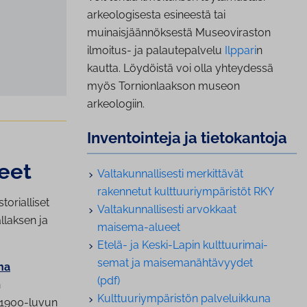
arkeologisesta esineestä tai
muinaisjäännöksestä Museoviraston
ilmoitus- ja palautepalvelu
Ilppari
n
kautta. Löydöistä voi olla yhteydessä
myös Tornionlaakson museon
arkeologiin.
In­ven­toin­te­ja ja tie­to­kan­to­ja
teet
Val­ta­kun­nal­li­ses­ti merkittävät
rakennetut kult­tuu­riym­pä­ris­töt RKY
orialliset
Val­ta­kun­nal­li­ses­ti arvokkaat
llaksen ja
maisema-alueet
Etelä- ja Keski-Lapin kult­tuu­ri­mai­
se­mat ja mai­se­ma­näh­tä­vyy­det
ha
(pdf)
n
Kult­tuu­riym­pä­ris­tön pal­ve­luik­ku­na
a 1900-luvun