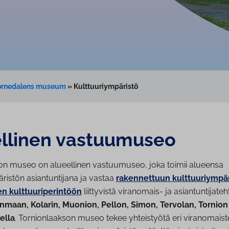
Tornedalens museum
»
Kulttuuriympäristö
llinen vastuumuseo
on
museo on alueellinen vastuumuseo, joka
toimii alueensa
ristön asiantuntijana ja vastaa
rakennettuun kulttuuriympä
n kulttuuriperintöön
liittyvistä viranomais- ja asiantuntijateh
maan, Kolarin, Muonion, Pellon, Simon, Tervolan, Tornion 
ella
.
Tornionlaakson museo tekee yhteistyötä eri viranomais