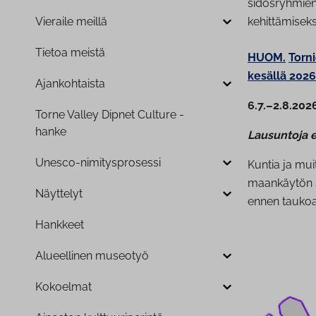
sidosryhmien 
Vieraile meillä
kehittämiseks
Tietoa meistä
HUOM.
Torn
kesällä 2026
Ajan­koh­tais­ta
6.7.–2.8.202
Torne Valley Dipnet Culture -
hanke
Lausuntoja e
Unesco-ni­mi­tyspro­ses­si
Kuntia ja mu
maankäytön s
Näyttelyt
ennen taukoa 
Hankkeet
Alueellinen museotyö
Kokoelmat