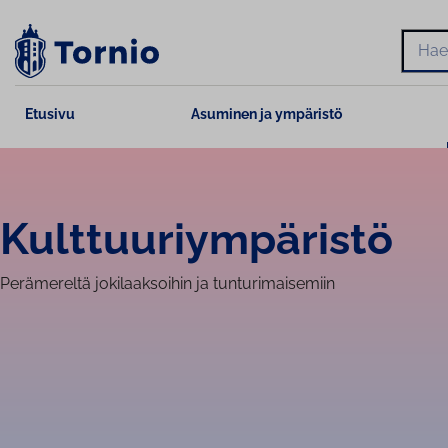
Siirry
sisältöön
Hae
Etusivu
Asuminen ja ympäristö
Kult­tuu­riym­pä­ris­tö
Perämereltä jokilaaksoihin ja tunturimaisemiin