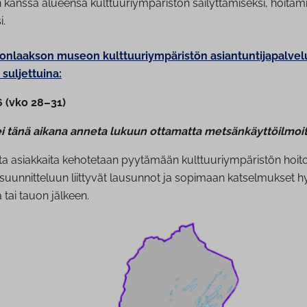
kanssa alueensa kulttuuriympäristön säilyttämiseksi, hoitami
i.
ionlaakson museon kulttuuriympäristön asiantuntijapalvel
 suljettuina:
6 (vko 28–31)
i tänä aikana anneta lukuun ottamatta metsänkäyttöilmoit
ita asiakkaita kehotetaan pyytämään kulttuuriympäristön hoit
uunnitteluun liittyvät lausunnot ja sopimaan katselmukset hy
tai tauon jälkeen.