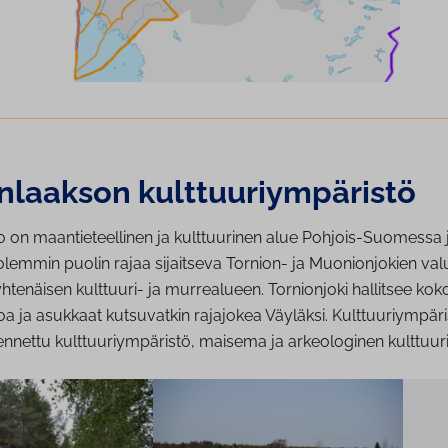
n­laak­son kult­tuu­riym­pä­ris­tö
o on maantieteellinen ja kulttuurinen alue Pohjois-Suomessa 
olemmin puolin rajaa sijaitseva Tornion- ja Muonionjokien va
enäisen kulttuuri- ja murrealueen. Tornionjoki hallitsee kok
a ja asukkaat kutsuvatkin rajajokea Väyläksi.
Kulttuuriympär
nnettu kulttuuriympäristö, maisema ja arkeologinen kulttuuri