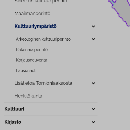
Aineeton kult­tuu­ri­pe­rin­tö
Maa­il­man­pe­rin­tö
Kult­tuu­riym­pä­ris­tö
Ar­keo­lo­gi­nen kult­tuu­ri­pe­rin­tö
Ra­ken­nus­pe­rin­tö
Kor­jaus­neu­von­ta
Lausunnot
Lisätietoa Tor­nion­laak­sos­ta
Hen­ki­lö­kun­ta
Kulttuuri
Kirjasto