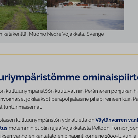
 kalakenttä, Muonio
Nedre Vojakkala, Sverige
u­riym­pä­ris­töm­me omi­nais­piir­
n kulttuuriympäristöön kuuluvat niin Perämeren pohjukan hist
invoimaiset jokilaaksot peräpohjalaisine pihapiireineen kuin Pa
ät tunturimaisemat.
olaisen kulttuuriympäristön ydinaluetta on
Väylänvarren van
tus
molemmin puolin rajaa Vojakkalasta Pelloon. Tornionjoe
tuksen vanhojen kantatalojen pihapiirit komeine 1800-luvun j