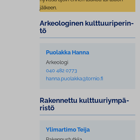
jälkeen.
Ar­keo­lo­gi­nen kult­tuu­ri­pe­rin­
tö
Puolakka Hanna
Arkeologi
040 482 0773
hanna.puolakka@tornio.fi
Rakennettu kult­tuu­riym­pä­
ris­tö
Ylimartimo Teija
Rakennustutkija