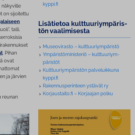
kyppi.fi
näkyville
 on sijoitettu
alaiseen
Lisätietoa kult­tuu­riym­pä­ris­
i”, talli,
tön vaa­li­mi­ses­ta
kerroksisia
ttirakennukset
Museo­vi­ras­to – kult­tuu­riym­pä­ris­tö
ät
. Pihan
Ym­pä­ris­tö­mi­nis­te­riö – kult­tuu­riym­
sä ovat
pä­ris­töt
umattomat
Kult­tuu­riym­pä­ris­tön pal­ve­luik­ku­na
n ja järvien
kyppi.fi
Ra­ken­nus­pe­rin­teen ystävät ry
Kor­jaus­tai­to.fi – Korjaajan polku
n reunan