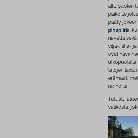
alkupuolen t
paikoille jok
pääty jokeen
pihapiiri
in k
navetta sekä a
vilja-, liha- 
ovat hävinnee
ulkopuolella o
talojen laid
erämaat, mets
rannoilla.
Tutustu alue
valikosta, jo