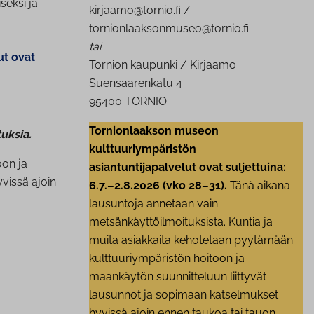
seksi ja
kirjaamo@tornio.fi /
tornionlaaksonmuseo@tornio.fi
tai
ut ovat
Tornion kaupunki / Kirjaamo
Suensaarenkatu 4
95400 TORNIO
Tornionlaakson museon
uksia.
kulttuuriympäristön
oon ja
asiantuntijapalvelut ovat suljettuina:
vissä ajoin
6.7.–2.8.2026 (vko 28–31).
Tänä aikana
lausuntoja annetaan vain
metsänkäyttöilmoituksista. Kuntia ja
muita asiakkaita kehotetaan pyytämään
kulttuuriympäristön hoitoon ja
maankäytön suunnitteluun liittyvät
lausunnot ja sopimaan katselmukset
hyvissä ajoin ennen taukoa tai tauon