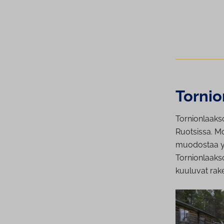
Tor­nio
Tornionlaaks
Ruotsissa. M
muodostaa yht
Tornionlaakso
kuuluvat rake