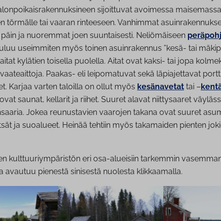
alonpoikaisrakennuksineen sijoittuvat avoimessa maisemassa 
ien törmälle tai vaaran rinteeseen. Vanhimmat asuinrakennukset
 päin ja nuoremmat joen suuntaisesti. Neliömäiseen
peräpohj
uuluu useimmiten myös toinen asuinrakennus ”kesä- tai mäkipuol
itat kylätien toisella puolella. Aitat ovat kaksi- tai jopa kolme
ja vaateaittoja. Paakas- eli leipomatuvat sekä läpiajettavat por
t. Karjaa varten taloilla on ollut myös
kesänavetat
tai –
kent
vat saunat, kellarit ja riihet. Suuret alavat niittysaaret väyläs
unsaaria. Jokea reunustavien vaarojen takana ovat suuret as
ät ja suoalueet. Heinää tehtiin myös takamaiden pienten jokie
en kulttuuriympäristön eri osa-alueisiin tarkemmin vasemma
ka avautuu pienestä sinisestä nuolesta klikkaamalla.