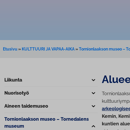
Etusivu
»
KULTTUURI JA VAPAA-AIKA
»
Tornionlaakson museo – 
Aluee
Liikunta
Nuorisotyö
Tornionlaaks
kulttuuriympä
Aineen taidemuseo
arkeologisee
Kemin, Kemin
Tor­nion­laak­son museo – Tornedalens
kuntien alue
museum