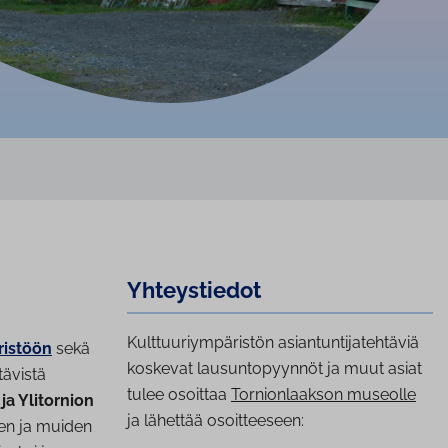
Yh­teys­tie­dot
Kulttuuriympäristön asiantuntijatehtäviä
ristöön
sekä
koskevat lausuntopyynnöt ja muut asiat
tävistä
tulee osoittaa
Tornionlaakson museolle
ja Ylitornion
ja lähettää osoitteeseen:
ten ja muiden