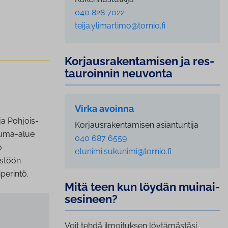
040 828 7022
teija.ylimartimo@tornio.fi
Kor­jaus­ra­ken­ta­mi­sen ja res­
tau­roin­nin neuvonta
Virka avoinna
ja Pohjois-
Korjausrakentamisen asiantuntija
luma-alue
040 687 6559
o
etunimi.sukunimi@tornio.fi
istöön
perintö.
Mitä teen kun löydän mui­nai­
se­si­neen?
Voit tehdä ilmoituksen löytämästäsi