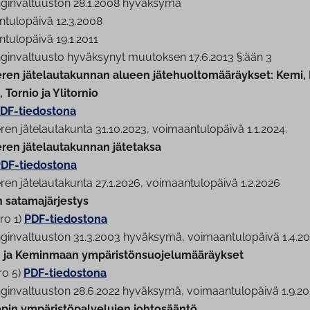
­gin­val­tuus­ton 28.1.2008 hyväksymä
­tu­lo­päi­vä 12.3.2008
­tu­lo­päi­vä 19.1.2011
­gin­val­tuus­to hyväksynyt muutoksen 17.6.2013 §:ään 3
en jä­te­lau­ta­kun­nan alueen jä­te­huol­to­mää­räyk­set: Kem
 Tornio ja Ylitornio
DF-tiedostona
n jä­te­lau­ta­kun­ta 31.10.2023, voi­maan­tu­lo­päi­vä 1.1.2024.
en jä­te­lau­ta­kun­nan jätetaksa
DF-tiedostona
n jä­te­lau­ta­kun­ta 27.1.2026, voi­maan­tu­lo­päi­vä 1.2.2026
sa­ta­ma­jär­jes­tys
ro 1)
PDF-tiedostona
gin­val­tuus­ton 31.3.2003 hyväksymä, voi­maan­tu­lo­päi­vä 1.4.2
 ja Keminmaan ym­pä­ris­tön­suo­je­lu­mää­räyk­set
ro 5)
PDF-tiedostona
gin­val­tuus­ton 28.6.2022 hyväksymä, voi­maan­tu­lo­päi­vä 1.9.2
in ym­pä­ris­tö­pal­ve­lu­jen johtosääntö