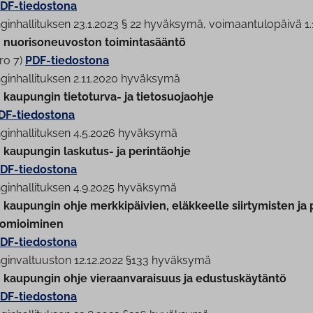
DF-tiedostona
gin­hal­li­tuk­sen 23.1.2023 § 22 hyväksymä, voi­maan­tu­lo­päi­vä 1
nuo­ri­so­neu­vos­ton toi­min­ta­sään­tö
ro 7)
PDF-tiedostona
gin­hal­li­tuk­sen 2.11.2020 hyväksymä
kaupungin tietoturva- ja tie­to­suo­jaoh­je
DF-tiedostona
gin­hal­li­tuk­sen 4.5.2026 hyväksymä
 kaupungin laskutus- ja perintäohje
DF-tiedostona
gin­hal­li­tuk­sen 4.9.2025 hyväksymä
kaupungin ohje merk­ki­päi­vien, eläkkeelle siir­ty­mis­ten ja p
o­mioi­mi­nen
DF-tiedostona
­gin­val­tuus­ton 12.12.2022 §133 hyväksymä
kaupungin ohje vie­raan­va­rai­suus ja edus­tus­käy­tän­tö
DF-tiedostona