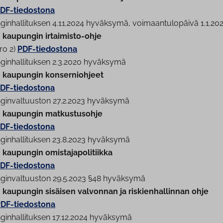
DF-tiedostona
gin­hal­li­tuk­sen 4.11.2024 hyväksymä, voi­maan­tu­lo­päi­vä 1.1.20
 kaupungin irtaimisto-ohje
ro 2)
PDF-tiedostona
gin­hal­li­tuk­sen 2.3.2020 hyväksymä
 kaupungin kon­ser­nioh­jeet
DF-tiedostona
­gin­val­tuus­ton 27.2.2023 hyväksymä
 kaupungin mat­kus­tus­oh­je
DF-tiedostona
gin­hal­li­tuk­sen 23.8.2023 hyväksymä
kaupungin omis­ta­ja­po­li­tiik­ka
DF-tiedostona
­gin­val­tuus­ton 29.5.2023 §48 hyväksymä
 kaupungin sisäisen valvonnan ja ris­kien­hal­lin­nan ohje
DF-tiedostona
gin­hal­li­tuk­sen 17.12.2024 hyväksymä