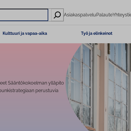
Asiakaspalvelu
Palaute
Yhteysti
Kulttuuri ja vapaa-aika
Työ ja elinkeinot
et Sään­tö­ko­koel­man ylläpito
upunkistrategiaan perustuvia