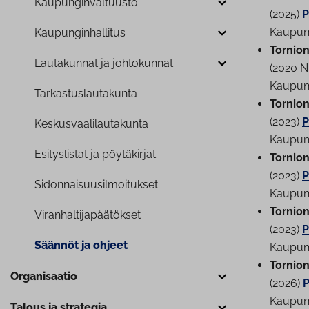
Kau­pun­gin­val­tuus­to
(2025)
P
Kau­pun­
Kau­pun­gin­hal­li­tus
Tornion
Lautakunnat ja johtokunnat
(2020 N
Kau­pun­
Tar­kas­tus­lau­ta­kun­ta
Tornion
(2023)
P
Kes­kus­vaa­li­lau­ta­kun­ta
Kau­pun
Esi­tys­lis­tat ja pöytäkirjat
Tornion
(2023)
P
Si­don­nai­suusil­moi­tuk­set
Kau­pun­
Tornion 
Vi­ran­hal­ti­ja­pää­tök­set
(2023)
P
Säännöt ja ohjeet
Kau­pun
Tornion
Or­ga­ni­saa­tio
(2026)
P
Kau­pun­
Talous ja strategia