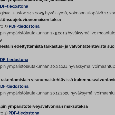
DF-tiedostona
gin­val­tuus­ton 24.2.2025 hyväksymä, voi­maan­tu­lo­päi­vä 1.1.20
s­tön­suo­je­lu­vi­ran­omai­sen taksa
ro 5)
PDF-tiedostona
in ym­pä­ris­tö­lau­ta­kun­nan 17.9.2019 hyväksymä, voi­maan­tu­lo
9
slain edel­lyt­tä­mis­tä tarkastus- ja val­von­ta­teh­tä­vis­tä suo­ri
DF-tiedostona
in ym­pä­ris­tö­lau­ta­kun­nan 20.2.2024 hyväksymä, voi­maan­tu­lo
a­ken­ta­mis­lain vi­ran­omais­teh­tä­vis­sä (ra­ken­nus­val­von­ta­v
DF-tiedostona
in ym­pä­ris­tö­lau­ta­kun­nan 20.12.2026 hyväksymä, voi­maan­tu­l
pin ym­pä­ris­tö­ter­veys­val­von­nan maksutaksa
ro 2)
PDF-tiedostona