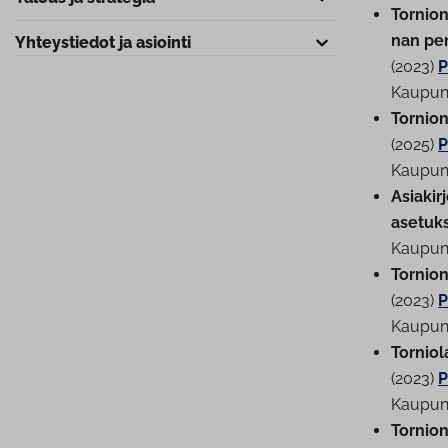
Tornion 
nan pe
Yh­teys­tie­dot ja asiointi
(2023)
P
Kau­pun
Tornion
(2025)
P
Kau­pun­
Asia­ki
asetuks
Kau­pun­
Tornion
(2023)
P
Kau­pun­
Tor­nio­l
(2023)
P
Kau­pun­
Tornion 