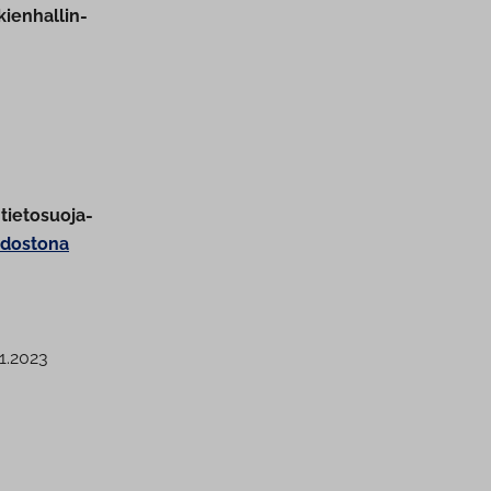
ien­hal­lin­
 tietosuoja-
edostona
.1.2023