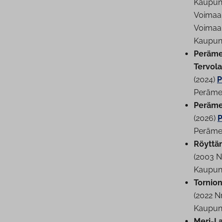
Kau­pun
Voi­maan
Voi­maan
Kau­pun
Perämer
Tervola,
(2024)
P
Perämere
Perämer
(2026)
P
Perämere
Röyttän 
(2003 N
Kau­pun­
Tornion
(2022 N
Kau­pun­
Meri-Lap