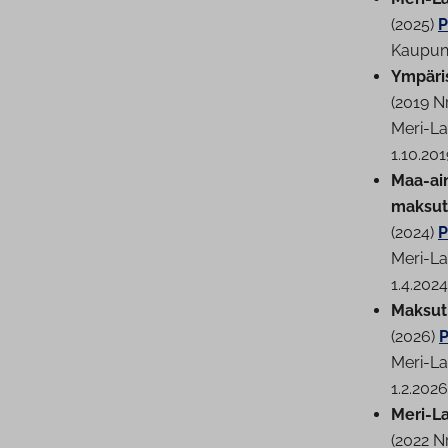
(2025)
P
Kau­pun­
Ym­pä­ri
(2019 N
Meri-Lap
1.10.201
Maa-aine
maksut
(2024)
P
Meri-Lap
1.4.2024
Maksut r
(2026)
P
Meri-Lap
1.2.2026
Meri-La
(2022 N