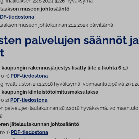
gin­hal­li­tuk­sen 23.8.2023 §226 hyväksymä
n­laak­son museon johtosääntö
DF-tiedostona
n­laak­son museon johtokunnan 21.2.2023 päivittämä
sten palvelujen säännöt ja
t
kaupungin ra­ken­nus­jär­jes­tys lisätty liite 2 (kohta 6.1.)
ro 4)
PDF-tiedostona
gin­val­tuus­ton 29.1.2018 hyväksymä, voi­maan­tu­lo­päi­vä 29.1.2
n kaupungin
kiin­teis­tö­toi­mi­tus­mak­su­tak­sa
ro 2)
PDF-tiedostona
en palvelujen lautakunnan 28.2.2018 hyväksymä, voi­maan­tu­lo­
18
en jä­te­lau­ta­kun­nan johtosääntö
ro 1)
PDF-tiedostona