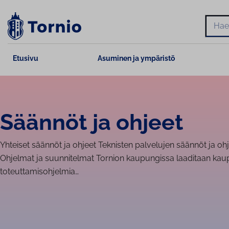
Siirry
sisältöön
Hae
Etusivu
Asuminen ja ympäristö
Säännöt ja ohjeet
Yhteiset säännöt ja ohjeet Teknisten palvelujen säännöt ja ohje
Ohjelmat ja suun­ni­tel­mat Tornion kaupungissa laaditaan ka
toteuttamisohjelmia…