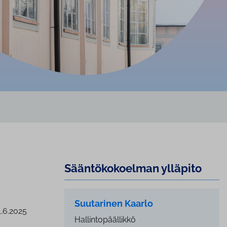
Sään­tö­ko­koel­man ylläpito
Suutarinen Kaarlo
1.6.2025
Hallintopäällikkö