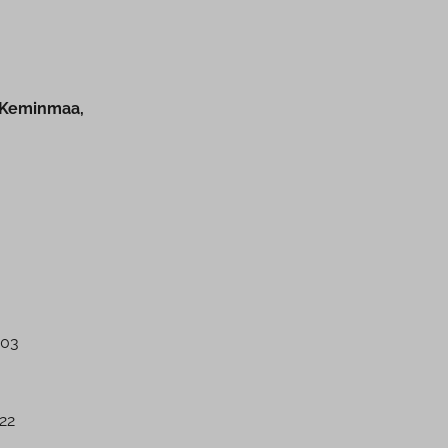
i, Keminmaa,
003
022