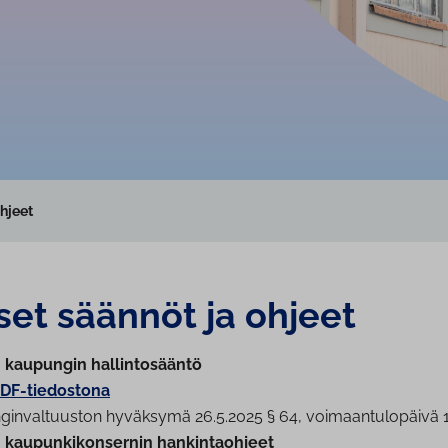
hjeet
set säännöt ja ohjeet
 kaupungin hal­lin­to­sään­tö
DF-tiedostona
gin­val­tuus­ton hyväksymä 26.5.2025 § 64, voi­maan­tu­lo­päi­vä 
kau­pun­ki­kon­ser­nin han­kin­taoh­jeet