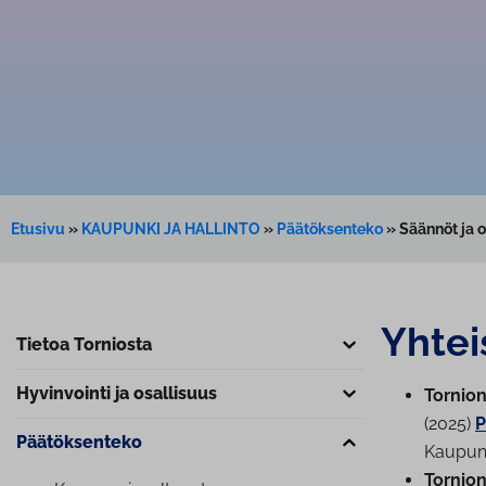
Etusivu
»
KAUPUNKI JA HALLINTO
»
Päätöksenteko
»
Säännöt ja o
Yhtei
Tietoa Torniosta
Hyvinvointi ja osallisuus
Tornion
(2025)
P
Pää­tök­sen­te­ko
Kau­pun­
Tornion 