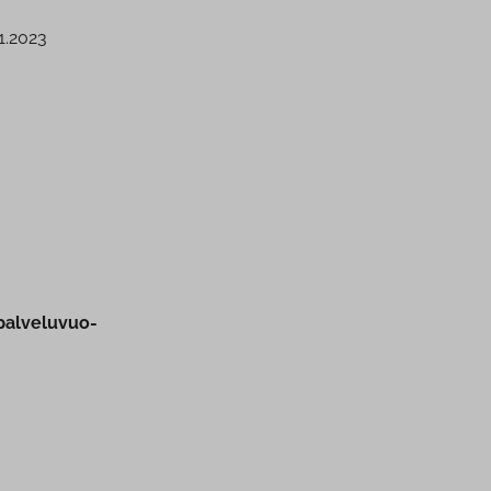
.1.2023
al­ve­lu­vuo­