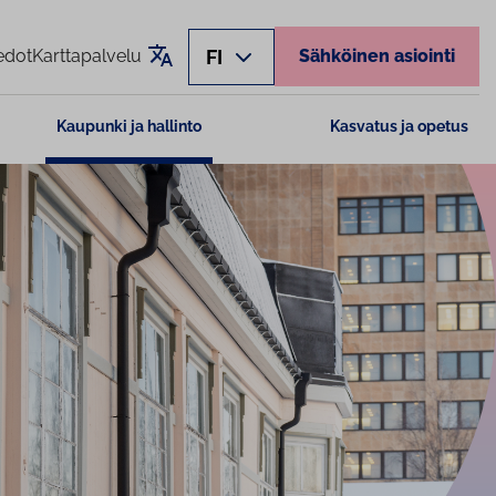
Käännä sivu
FI
edot
Karttapalvelu
Sähköinen asiointi
Kaupunki ja hallinto
Kasvatus ja opetus