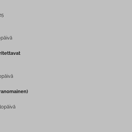
25
­päi­vä
­tet­ta­vat
­päi­vä
i­ran­omai­nen)
o­päi­vä