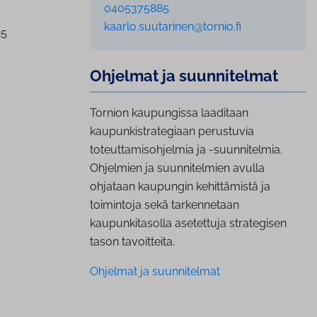
0405375885
kaarlo.suutarinen@tornio.fi
25
Ohjelmat ja suun­ni­tel­mat
Tornion kaupungissa laaditaan
kaupunkistrategiaan perustuvia
toteuttamisohjelmia ja -suunnitelmia.
Ohjelmien ja suunnitelmien avulla
ohjataan kaupungin kehittämistä ja
toimintoja sekä tarkennetaan
kaupunkitasolla asetettuja strategisen
tason tavoitteita.
Ohjelmat ja suunnitelmat