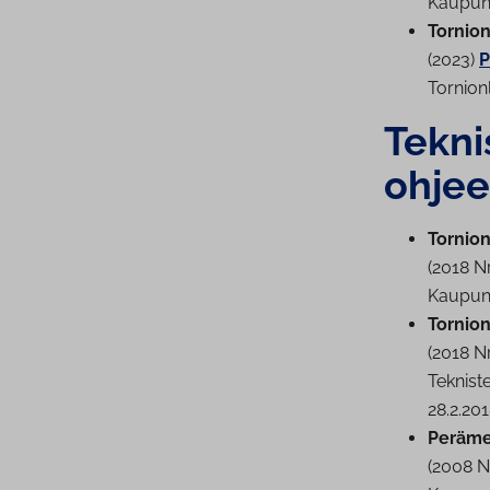
Kau­pun­
Tor­nio
(2023)
P
Tor­nio
Tekni
ohjee
Tornion 
(2018 N
Kau­pun­
Tornio
(2018 N
Teknist
28.2.20
Perämer
(2008 N