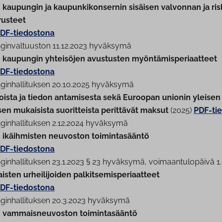
kaupungin ja kau­pun­ki­kon­ser­nin sisäisen valvonnan ja ris­k
rusteet
DF-tiedostona
­gin­val­tuus­ton 11.12.2023 hyväksymä
 kaupungin yhteisöjen avustusten myön­tä­mis­pe­ri­aat­teet
DF-tiedostona
gin­hal­li­tuk­sen 20.10.2025 hyväksymä
r­jois­ta ja tiedon antamisesta sekä Euroopan unionin yleisen
en mukaisista suo­rit­teis­ta perittävät maksut
(2025)
PDF-ti
gin­hal­li­tuk­sen 2.12.2024 hyväksymä
 ikäihmisten neuvoston toi­min­ta­sään­tö
DF-tiedostona
gin­hal­li­tuk­sen 23.1.2023 § 23 hyväksymä, voi­maan­tu­lo­päi­vä 1
ais­ten ur­hei­li­joi­den pal­kit­se­mis­pe­ri­aat­teet
DF-tiedostona
gin­hal­li­tuk­sen 20.3.2023 hyväksymä
vam­mais­neu­vos­ton toi­min­ta­sään­tö