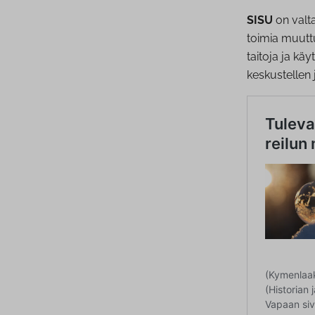
SISU
on valta
toimia muutt
taitoja ja kä
keskustellen j