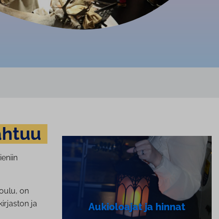
ahtuu
ieniin
oulu, on
irjaston ja
Aukioloajat ja hinnat