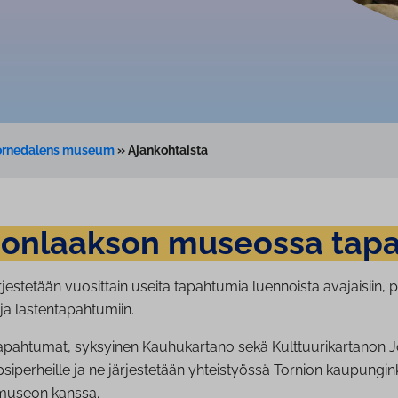
Tornedalens museum
»
Ajankohtaista
nion­laak­son museossa tap
estetään vuosittain useita tapahtumia luennoista avajaisiin, p
 ja lastentapahtumiin.
pahtumat, syksyinen Kauhukartano sekä Kulttuurikartanon J
siperheille ja ne järjestetään yhteistyössä Tornion kaupungink
museon kanssa.