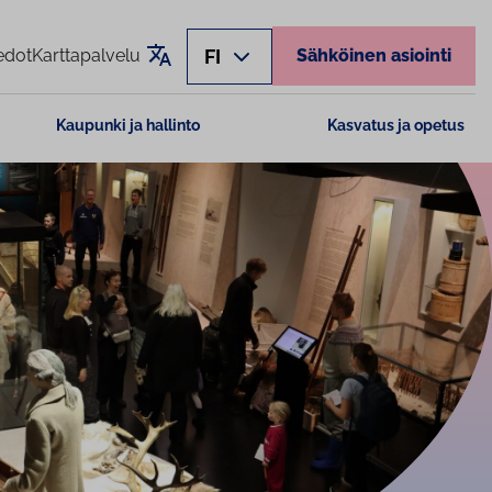
Käännä sivu
FI
edot
Karttapalvelu
Sähköinen asiointi
Kaupunki ja hallinto
Kasvatus ja opetus