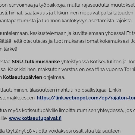
oon elinvoimaa ja työpaikkoja, mutta rajaseudulla muutokset
sti: hinnat, saatavuus ja liikkuminen riippuvat paitsi talouden
ntapahtumista ja luonnon kantokyvyn asettamista rajoista.
uuntelemaan, keskustelemaan ja kuvittelemaan yhdessä! Et ta
. Riittää, että olet utelias ja tuot mukanasi omat kokemuksesi. 
 tärkeä.
jestää
SISU-tutkimushanke
yhteistyössä Kotiseutuliiton ja T
a. Kaksikielinen, maksuton verstas on osa tänä vuonna Torn
en
Kotiseutupäivien
ohjelmaa.
tautuminen, tilaisuuteen mahtuu 30 osallistujaa. Linkki
mislomakkeeseen:
https://link.webropol.com/ep/rajaton-to
utua myös kotiseutupäiville ilmoittautumisen yhteydessä, jos o
ille:
www.kotiseutupaivat.fi
lla täyttänyt 18 vuotta voidaksesi osallistua tilaisuuteen.