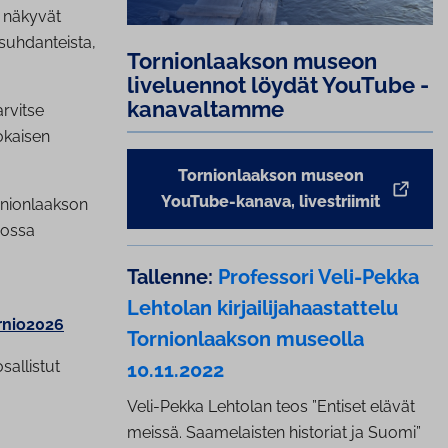
 näkyvät
 suhdanteista,
Tor­nion­laak­son museon
liveluennot löydät YouTube -
ka­na­val­tam­me
rvitse
Jokaisen
Tornionlaakson museon
YouTube-kanava, livestriimit
ornionlaakson
iossa
Tallenne:
Professori Veli-Pekka
Lehtolan kir­jai­li­ja­haas­tat­te­lu
rnio2026
Tor­nion­laak­son museolla
sallistut
10.11.2022
Veli-Pekka Lehtolan teos ”Entiset elävät
meissä. Saamelaisten historiat ja Suomi”