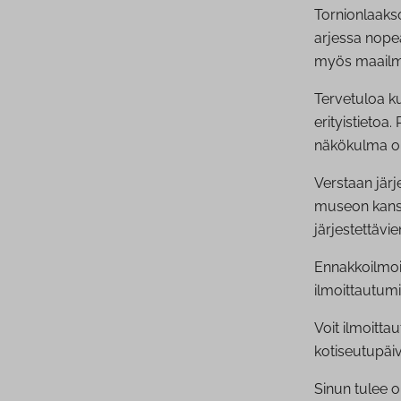
Tornionlaaks
arjessa nopea
myös maailma
Tervetuloa k
erityistietoa
näkökulma on
Verstaan jär
museon kanss
järjestettävi
Ennakkoilmoit
ilmoittautu
Voit ilmoitta
kotiseutupäiv
Sinun tulee o