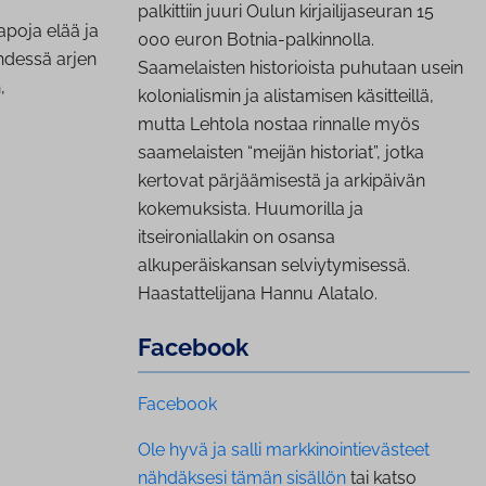
palkittiin juuri Oulun kirjailijaseuran 15
apoja elää ja
000 euron Botnia-palkinnolla.
hdessä arjen
Saamelaisten historioista puhutaan usein
,
kolonialismin ja alistamisen käsitteillä,
mutta Lehtola nostaa rinnalle myös
saamelaisten “meijän historiat”, jotka
kertovat pärjäämisestä ja arkipäivän
kokemuksista. Huumorilla ja
itseironiallakin on osansa
alkuperäiskansan selviytymisessä.
Haastattelijana Hannu Alatalo.
Facebook
Facebook
Ole hyvä ja salli markkinointievästeet
nähdäksesi tämän sisällön
tai katso