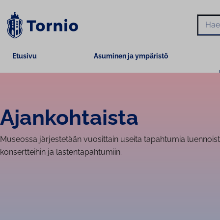
Siirry
sisältöön
Hae
Etusivu
Asuminen ja ympäristö
Ajan­koh­tais­ta
Museossa järjestetään vuosittain useita tapahtumia luennoista 
konsertteihin ja lastentapahtumiin.