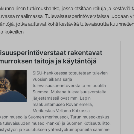
kunnallinen tutkimushanke, jossa etsitään reiluja ja kestäviä t
uvassa maailmassa. Tulevaisuusperintöverstaissa luodaan y
ytäntöjä, jotka auttavat kohti kestävää tulevaisuutta kuunnellen
a kokeillen.