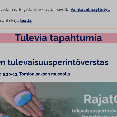
uvista näyttelyistämme löydät sivulta
Vaihtuvat näyttelyt.
 uutiskirje
täältä
.
Tulevia tapahtumia
 tu­le­vai­suus­pe­rin­tö­vers­tas
o 9.30-13, Tornionlaakson museolla