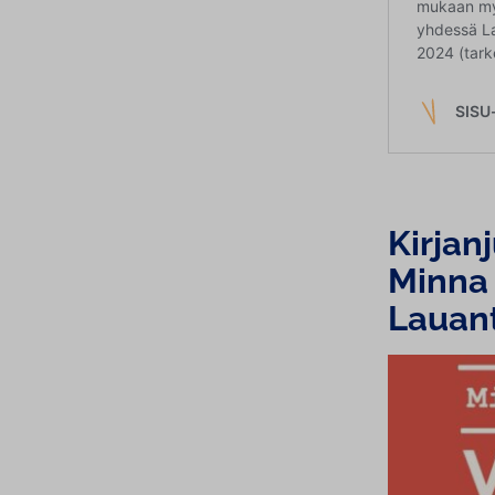
Kir­jan
Minna 
Lauant