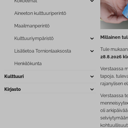
Kokoelmat
Aineeton kult­tuu­ri­pe­rin­tö
Maa­il­man­pe­rin­tö
Millainen tu
Kult­tuu­riym­pä­ris­tö
Tule mukaa
Lisätietoa Tor­nion­laak­sos­ta
28.8.2026 kl
Hen­ki­lö­kun­ta
Verstaassa mi
tapoja, tulev
Kulttuuri
rajanylisen e
Kirjasto
Verstaassa t
menneisyytee
oli arkipäivä
selviytymään.
kohtuullisuut