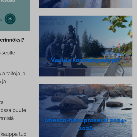
perinnöksi?
seolle
Vastaa ko­ro­na­ky­se­lyyn!
a taitoja ja
 ja
ta
ksossa puute
ihmisiä
Unesco-ha­kupro­ses­si 2024-
2026
jakauppa tuo