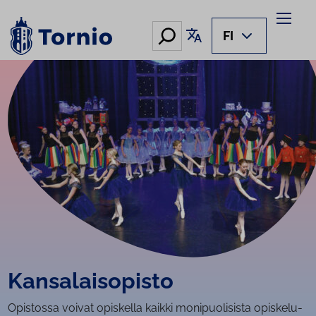
Siirry
sisältöön
Hae
Käännä sivu
FI
Kan­sa­lais­opis­to
Opistossa voivat opiskella kaikki monipuolisista opiskelu-