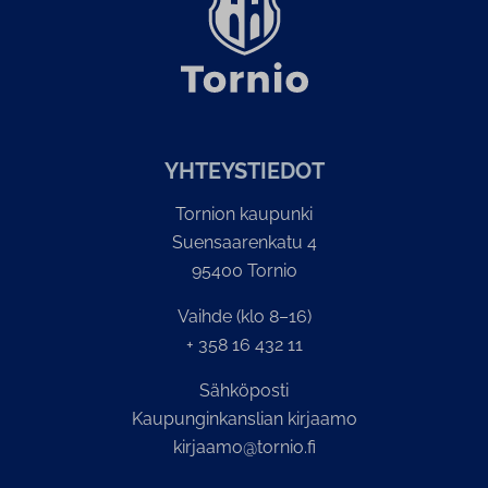
YH­TEYS­TIE­DOT
Tornion kaupunki
Suensaarenkatu 4
95400 Tornio
Vaihde (klo 8–16)
+ 358 16 432 11
Sähköposti
Kaupunginkanslian kirjaamo
kirjaamo@tornio.fi