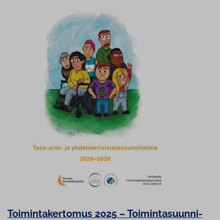
Toi­min­ta­ker­to­mus 2025 – Toi­min­ta­suun­ni­