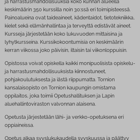
ja harrastusmahdollisuuksia koko kunnan alueella
keskimäärin 350 kurssilla noin 30:ssä eri toimipisteessä.
Painoalueina ovat taideaineet, kädentaidot, tietotekniikka,
kielet sekä elämänhallintaa ja terveyttä edistävät aineet.
Kursseja järjestetään koko lukuvuoden mittaisina ja
lyhytkursseina. Kurssikokoontumisia on keskimäärin
kerran viikossa joko päivisin, iltaisin tai viikonloppuisin.
Opistossa voivat opiskella kaikki monipuolisista opiskelu-
ja harrastusmahdollisuuksista kiinnostuneet,
pohjakoulutuksesta ja iästä riippumatta. Tornion
kansalaisopisto on Tornion kaupungin omistama
oppilaitos, joka toimii Opetushallituksen ja Lapin
aluehallintoviraston valvonnan alaisena.
Opetusta järjestetään lähi- ja verkko-opetuksena eri
oppiaineissa.
Opetus alkaa syyslukukaudella syyskuussa ja päättyy