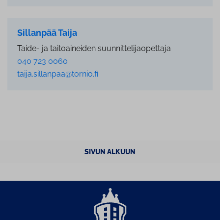
Sillanpää Taija
Taide- ja taitoaineiden suunnittelijaopettaja
040 723 0060
taija.sillanpaa@tornio.fi
SIVUN ALKUUN