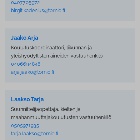
0407705972
birgit.kadenius@tornio.fi
Jaako Arja
Koulutuskoordinaattori, liikunnan ja
yleishyödyllisten aineiden vastuuhenkilö
0406694848
arja.jaako@tornio.fi
Laakso Tarja
Suunnittelijaopettaja, kielten ja
maahanmuuttajakoulutusten vastuuhenkilö
0505971935
tarja.laakso@tornio.fi