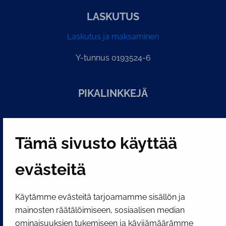
LASKUTUS
Laskutus ja maksaminen
Y-tunnus 0193524-6
PI­KA­LINK­KE­JÄ
Näytä evästeasetukseni
Tämä sivusto käyttää
SOSIAALINEN MEDIA
Facebook
Instagram
YouTube
evästeitä
Käytämme evästeitä tarjoamamme sisällön ja
mainosten räätälöimiseen, sosiaalisen median
ominaisuuksien tukemiseen ja kävijämäärämme