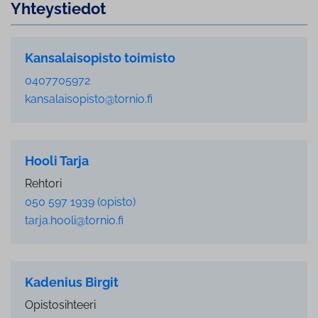
Yh­teys­tie­dot
Kansalaisopisto toimisto
0407705972
kansalaisopisto@tornio.fi
Hooli Tarja
Rehtori
050 597 1939 (opisto)
tarja.hooli@tornio.fi
Kadenius Birgit
Opistosihteeri