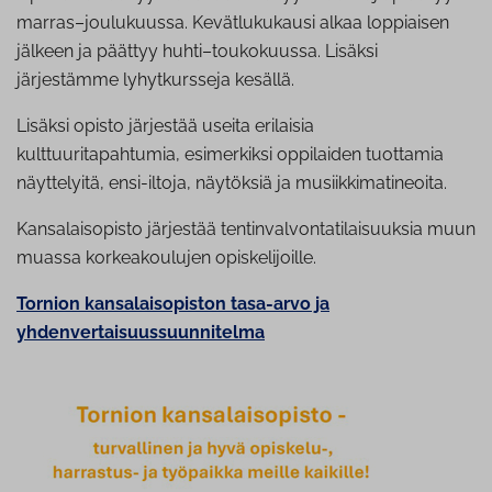
marras–joulukuussa. Kevätlukukausi alkaa loppiaisen
jälkeen ja päättyy huhti–toukokuussa. Lisäksi
järjestämme lyhytkursseja kesällä.
Lisäksi opisto järjestää useita erilaisia
kulttuuritapahtumia, esimerkiksi oppilaiden tuottamia
näyttelyitä, ensi-iltoja, näytöksiä ja musiikkimatineoita.
Kansalaisopisto järjestää tentinvalvontatilaisuuksia muun
muassa korkeakoulujen opiskelijoille.
Tornion kansalaisopiston tasa-arvo ja
yhdenvertaisuussuunnitelma