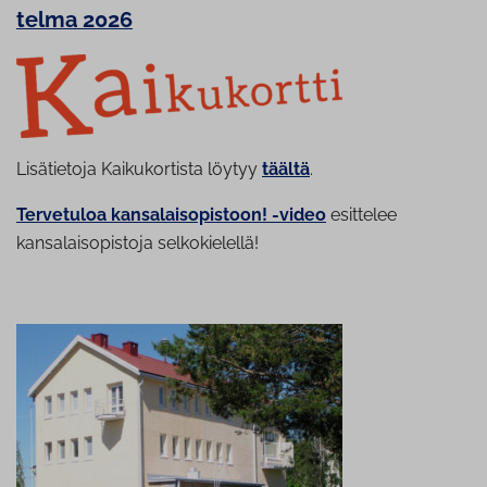
tel­ma 2026
Lisätietoja Kaikukortista löytyy
täältä
.
Tervetuloa kansalaisopistoon! -video
esittelee
kansalaisopistoja selkokielellä!