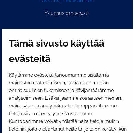
Laskutus ja maksaminen
Y-tunnus 0193524-6
PI­KA­LINK­KE­JÄ
Tämä sivusto käyttää
Näytä evästeasetukseni
evästeitä
SOSIAALINEN MEDIA
Käytämme evästeitä tarjoamamme sisällön ja
Facebook
Instagram
YouTube
mainosten räätälöimiseen, sosiaalisen median
ominaisuuksien tukemiseen ja kävijämäärämme
analysoimiseen. Lisäksi jaamme sosiaalisen median,
mainosalan ja analytiikka-alan kumppaneillemme
tietoja siitä, miten käytät sivustoamme.
Kumppanimme voivat yhdistää näitä tietoja muihin
tietoihin, joita olet antanut heille tai joita on kerätty, kun