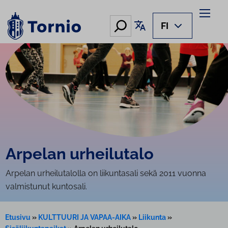
Siirry
sisältöön
Hae
Käännä sivu
FI
Arpelan urheilutalo
Arpelan urheilutalolla on liikuntasali sekä 2011 vuonna
valmistunut kuntosali.
Etusivu
»
KULTTUURI JA VAPAA-AIKA
»
Liikunta
»