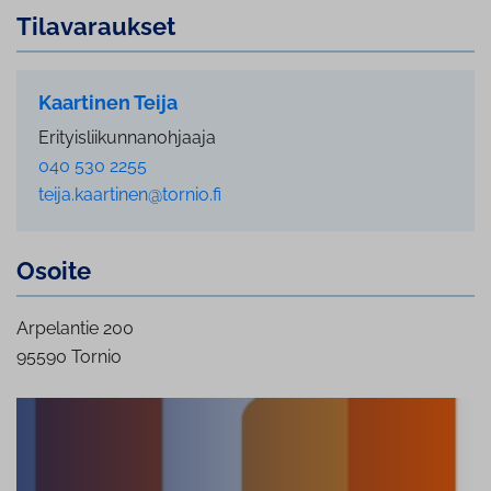
Ti­la­va­rauk­set
Kaartinen Teija
Erityisliikunnanohjaaja
040 530 2255
teija.kaartinen@tornio.fi
Osoite
Arpelantie 200
95590 Tornio