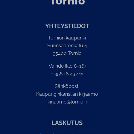
YH­TEYS­TIE­DOT
Tornion kaupunki
Suensaarenkatu 4
95400 Tornio
Vaihde (klo 8–16)
+ 358 16 432 11
Sähköposti
Kaupunginkanslian kirjaamo
kirjaamo@tornio.fi
LASKUTUS