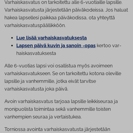
Varhaiskasvatus on tarkoitettu
alle 6-vuotiaille lapsille.
Varhaiskasvatusta järjestetään päiväkodeissa. Jos haluat
hakea lapsellesi paikkaa päiväkodissa, ota yhteyttä
varhaiskasvatuspäällikköön.
Lue lisää var­hais­kas­va­tuk­ses­ta
Lapsen päivä kuvin ja sanoin -opas
kertoo var­
hais­kas­va­tuk­ses­ta
Alle 6-vuotias lapsi voi osallistua myös avoimeen
varhaiskasvatukseen. Se on tarkoitettu kotona oleville
lapsille ja vanhemmille, jotka eivät tarvitse
varhaiskasvatusta joka päivä.
Avoin varhaiskasvatus tarjoaa lapsille leikkiseuraa ja
monipuolista toimintaa sekä vanhemmille toisten
vanhempien seuraa ja vertaistukea.
Torniossa avointa varhaiskasvatusta järjestetään