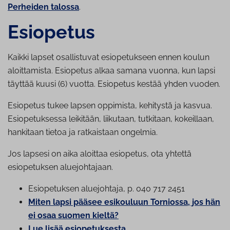
Perheiden talossa
.
Esiopetus
Kaikki lapset osallistuvat esiopetukseen ennen koulun
aloittamista. Esiopetus alkaa samana vuonna, kun lapsi
täyttää kuusi (6) vuotta. Esiopetus kestää yhden vuoden.
Esiopetus tukee lapsen oppimista, kehitystä ja kasvua.
Esiopetuksessa leikitään, liikutaan, tutkitaan, kokeillaan,
hankitaan tietoa ja ratkaistaan ongelmia.
Jos lapsesi on aika aloittaa esiopetus, ota yhtettä
esiopetuksen aluejohtajaan.
Esio­pe­tuk­sen aluejohtaja, p. 040 717 2451
Miten lapsi pääsee esikouluun Torniossa, jos hän
ei osaa suomen kieltä?
Lue lisää esio­pe­tuk­ses­ta