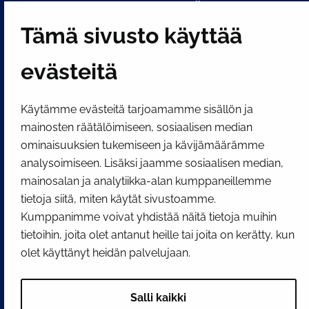
PI­KA­LINK­KE­JÄ
Tämä sivusto käyttää
Näytä evästeasetukseni
evästeitä
SOSIAALINEN MEDIA
Facebook
Instagram
YouTube
Käytämme evästeitä tarjoamamme sisällön ja
mainosten räätälöimiseen, sosiaalisen median
ominaisuuksien tukemiseen ja kävijämäärämme
analysoimiseen. Lisäksi jaamme sosiaalisen median,
mainosalan ja analytiikka-alan kumppaneillemme
tietoja siitä, miten käytät sivustoamme.
Kumppanimme voivat yhdistää näitä tietoja muihin
tietoihin, joita olet antanut heille tai joita on kerätty, kun
olet käyttänyt heidän palvelujaan.
Salli kaikki