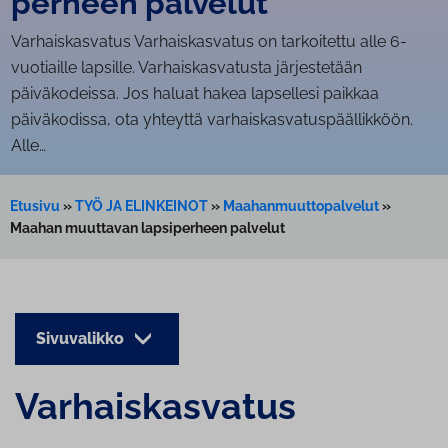
per­heen palvelut
Var­hais­kas­va­tus Varhaiskasvatus on tarkoitettu alle 6-
vuotiaille lapsille. Varhaiskasvatusta järjestetään
päiväkodeissa. Jos haluat hakea lapsellesi paikkaa
päiväkodissa, ota yhteyttä varhaiskasvatuspäällikköön.
Alle…
Etusivu
»
TYÖ JA ELINKEINOT
»
Maahanmuuttopalvelut
»
Maahan muuttavan lapsiperheen palvelut
Sivuvalikko
Var­hais­kas­va­tus