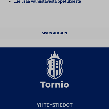
Lue lisää val­mis­ta­vas­ta opetuksesta
SIVUN ALKUUN
YH­TEYS­TIE­DOT