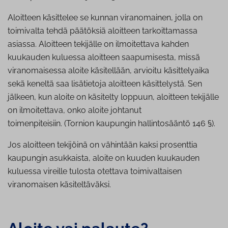
Aloitteen käsittelee se kunnan viranomainen, jolla on
toimivalta tehdä päätöksiä aloitteen tarkoittamassa
asiassa. Aloitteen tekijälle on ilmoitettava kahden
kuukauden kuluessa aloitteen saapumisesta, missä
viranomaisessa aloite käsitellään, arvioitu käsittelyaika
sekä keneltä saa lisätietoja aloitteen käsittelystä. Sen
jälkeen, kun aloite on käsitelty loppuun, aloitteen tekijälle
on ilmoitettava, onko aloite johtanut
toimenpiteisiin. (Tornion kaupungin hallintosääntö 146 §).
Jos aloitteen tekijöinä on vähintään kaksi prosenttia
kaupungin asukkaista, aloite on kuuden kuukauden
kuluessa vireille tulosta otettava toimivaltaisen
viranomaisen käsiteltäväksi.