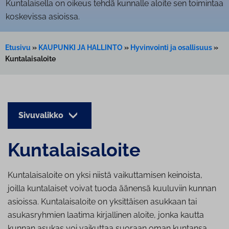
Kuntalaisella on oikeus tehdä kunnalle aloite sen toimintaa
koskevissa asioissa.
Etusivu
»
KAUPUNKI JA HALLINTO
»
Hyvinvointi ja osallisuus
»
Kuntalaisaloite
Sivuvalikko
Kun­ta­lais­aloi­te
Kuntalaisaloite on yksi niistä vaikuttamisen keinoista,
joilla kuntalaiset voivat tuoda äänensä kuuluviin kunnan
asioissa. Kuntalaisaloite on yksittäisen asukkaan tai
asukasryhmien laatima kirjallinen aloite, jonka kautta
kunnan asukas voi vaikuttaa suoraan oman kuntansa