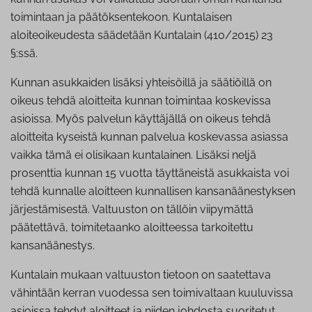
toimintaan ja päätöksentekoon. Kuntalaisen
aloiteoikeudesta säädetään Kuntalain (410/2015) 23
§:ssä.
Kunnan asukkaiden lisäksi yhteisöillä ja säätiöillä on
oikeus tehdä aloitteita kunnan toimintaa koskevissa
asioissa. Myös palvelun käyttäjällä on oikeus tehdä
aloitteita kyseistä kunnan palvelua koskevassa asiassa
vaikka tämä ei olisikaan kuntalainen. Lisäksi neljä
prosenttia kunnan 15 vuotta täyttäneistä asukkaista voi
tehdä kunnalle aloitteen kunnallisen kansanäänestyksen
järjestämisestä. Valtuuston on tällöin viipymättä
päätettävä, toimitetaanko aloitteessa tarkoitettu
kansanäänestys.
Kuntalain mukaan valtuuston tietoon on saatettava
vähintään kerran vuodessa sen toimivaltaan kuuluvissa
asioissa tehdyt aloitteet ja niiden johdosta suoritetut