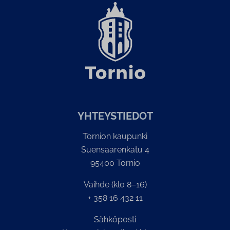
YH­TEYS­TIE­DOT
Tornion kaupunki
Suensaarenkatu 4
95400 Tornio
Vaihde (klo 8–16)
+ 358 16 432 11
Sähköposti