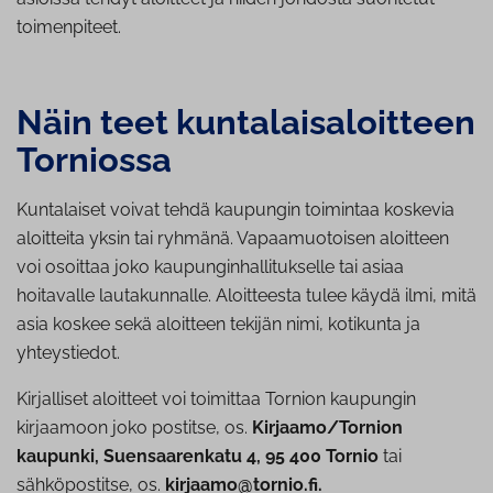
toimenpiteet.
Näin teet kun­ta­lais­aloit­teen
Torniossa
Kuntalaiset voivat tehdä kaupungin toimintaa koskevia
aloitteita yksin tai ryhmänä. Vapaamuotoisen aloitteen
voi osoittaa joko kaupunginhallitukselle tai asiaa
hoitavalle lautakunnalle. Aloitteesta tulee käydä ilmi, mitä
asia koskee sekä aloitteen tekijän nimi, kotikunta ja
yhteystiedot.
Kirjalliset aloitteet voi toimittaa Tornion kaupungin
kirjaamoon joko postitse, os.
Kirjaamo/Tornion
kaupunki, Suensaarenkatu 4, 95 400 Tornio
tai
sähköpostitse, os.
kirjaamo@tornio.fi.