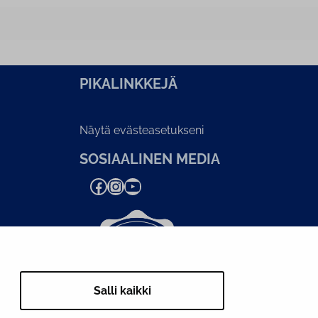
PI­KA­LINK­KE­JÄ
Näytä evästeasetukseni
SOSIAALINEN MEDIA
Facebook
Instagram
YouTube
Salli kaikki