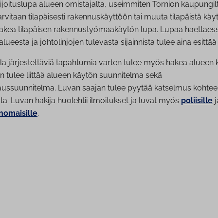
ijoituslupa alueen omistajalta, useimmiten Tornion kaupungilt
arvitaan tilapäisesti rakennuskäyttöön tai muuta tilapäistä käy
 hakea tilapäisen rakennustyömaakäytön lupa. Lupaa haettaes
alueesta ja johtolinjojen tulevasta sijainnista tulee aina esittää 
eilla järjestettäviä tapahtumia varten tulee myös hakea alueen 
tulee liittää alueen käytön suunnitelma sekä
jaussuunnitelma. Luvan saajan tulee pyytää katselmus kohtee
ta. Luvan hakija huolehtii ilmoitukset ja luvat myös
poliisille
j
nomaisille
.