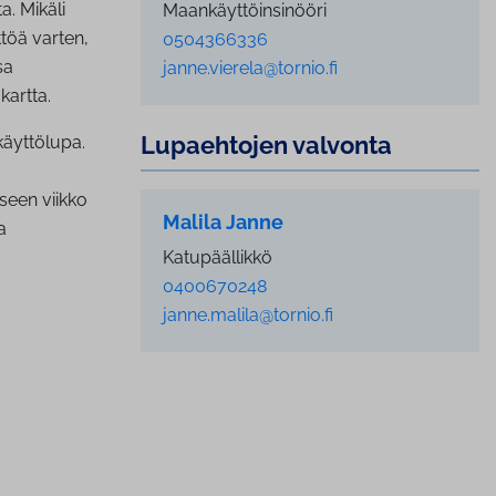
a. Mikäli
Maankäyttöinsinööri
ttöä varten,
0504366336
sa
janne.vierela@tornio.fi
kartta.
Lupaehtojen valvonta
käyttölupa.
seen viikko
Malila Janne
a
Katupäällikkö
0400670248
janne.malila@tornio.fi