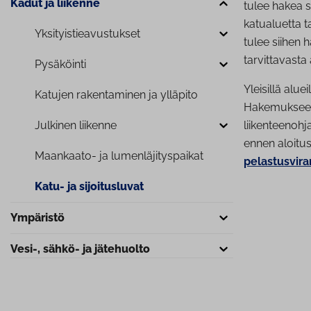
Kadut ja liikenne
tulee hakea s
katualuetta t
Yk­si­tyis­tie­a­vus­tuk­set
tulee siihen
tarvittavasta 
Pysäköinti
Yleisillä alu
Katujen ra­ken­ta­mi­nen ja ylläpito
Hakemukseen 
Julkinen liikenne
liikenteenoh
ennen aloitus
Maankaato- ja lu­men­lä­ji­tys­pai­kat
pelastusvira
Katu- ja si­joi­tus­lu­vat
Ympäristö
Vesi-, sähkö- ja jätehuolto