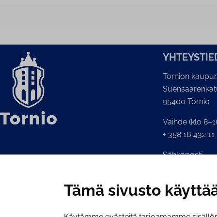
YH­TEYS­TIE
Tornion kaupun
Suensaarenkat
95400 Tornio
Vaihde (klo 8–1
+ 358 16 432 11
Sähköposti
Kaupunginkansl
kirjaamo@tornio
Tämä sivusto käyttää
Käytämme evästeitä tarjoamamme sisällön 