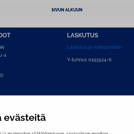
SIVUN ALKUUN
­DOT
LASKUTUS
ki
Laskutus ja maksaminen
u 4
Y-tunnus 0193524-6
6)
ian kirjaamo
.fi
 evästeitä
ja mainosten räätälöimiseen, sosiaalisen median