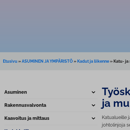
Etusivu
»
ASUMINEN JA YMPÄRISTÖ
»
Kadut ja liikenne
»
Katu- ja 
Työske
Asuminen
ja mui
Ra­ken­nus­val­von­ta
Katualueille j
Kaavoitus ja mittaus
johtolinjoja s