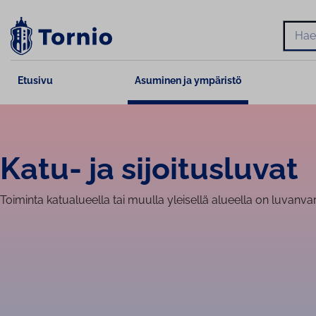
Siirry
sisältöön
Hae
Etusivu
Asuminen ja ympäristö
Katu- ja si­joi­tus­lu­vat
Toiminta katualueella tai muulla yleisellä alueella on luvanvar