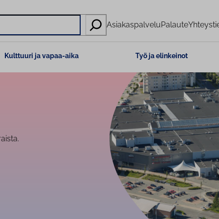
Asiakaspalvelu
Palaute
Yhteysti
Kulttuuri ja vapaa-aika
Työ ja elinkeinot
aista.