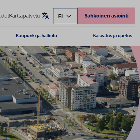
Käännä sivu
FI
edot
Karttapalvelu
Sähköinen asiointi
Kaupunki ja hallinto
Kasvatus ja opetus