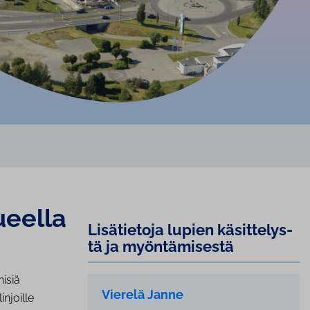
­eel­la
Lisätietoja lupien kä­sit­te­lys­
tä ja myön­tä­mi­ses­tä
nisiä
Vierelä Janne
injoille