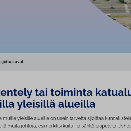
sijoitusluvat
ntely tai toiminta ka­tua­lu
lla yleisillä alueilla
a muille yleisille alueille on usein tarvetta sijoittaa kunnallistek
ekä muita johtoja, esimerkiksi kuitu- ja sähkökaapeleita. Johtol