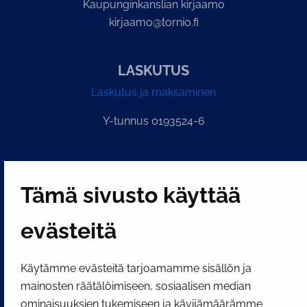
Kaupunginkanslian kirjaamo
kirjaamo@tornio.fi
LASKUTUS
Laskutus ja maksaminen
Y-tunnus 0193524-6
PI­KA­LINK­KE­JÄ
Tämä sivusto käyttää
Näytä evästeasetukseni
evästeitä
SOSIAALINEN MEDIA
Facebook
Instagram
YouTube
Käytämme evästeitä tarjoamamme sisällön ja
mainosten räätälöimiseen, sosiaalisen median
ominaisuuksien tukemiseen ja kävijämäärämme