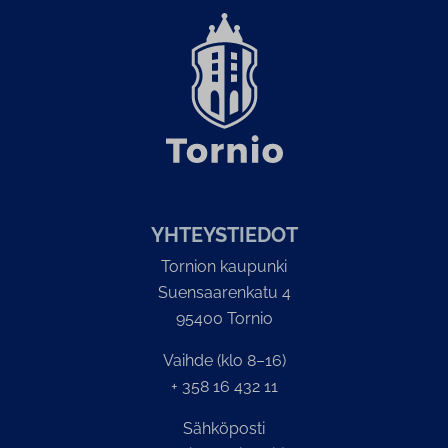
YH­TEYS­TIE­DOT
Tornion kaupunki
Suensaarenkatu 4
95400 Tornio
Vaihde (klo 8–16)
+ 358 16 432 11
Sähköposti