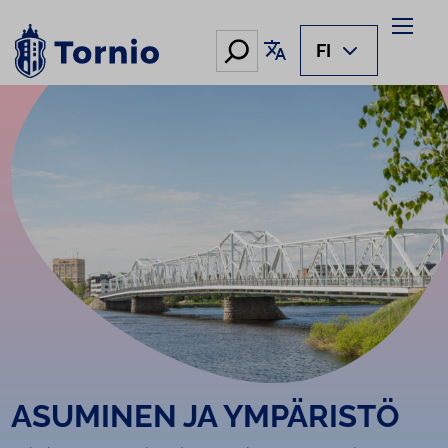
Siirry
sisältöön
Hae
Käännä sivu
FI
ASUMINEN JA YMPÄRISTÖ