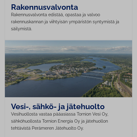
Ra­ken­nus­val­von­ta
Rakennusvalvonta edistää, opastaa ja valvoo
rakennuskannan ja viihtyisän ympäristön syntymistä ja
säilymistä.
Vesi-, sähkö- ja jätehuolto
Vesihuollosta vastaa pääasiassa Tornion Vesi Oy,
sähköhuollosta Tornion Energia Oy ja jätehuollon
tehtävistä Perämeren Jätehuolto Oy.