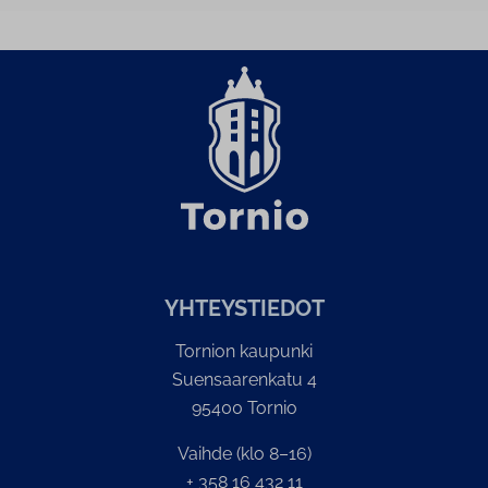
YH­TEYS­TIE­DOT
Tornion kaupunki
Suensaarenkatu 4
95400 Tornio
Vaihde (klo 8–16)
+ 358 16 432 11