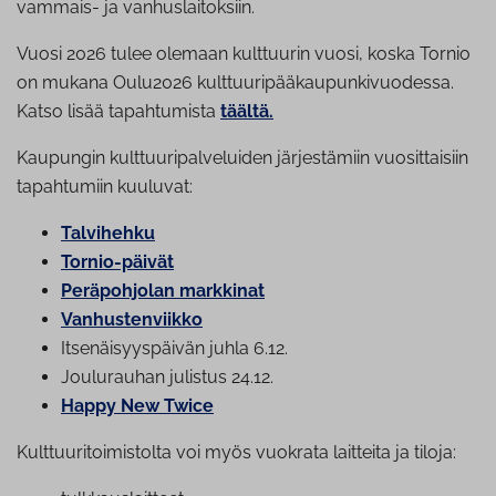
vammais- ja vanhuslaitoksiin.
Vuosi 2026 tulee olemaan kulttuurin vuosi, koska Tornio
on mukana Oulu2026 kulttuuripääkaupunkivuodessa.
Katso lisää tapahtumista
täältä.
Kaupungin kulttuuripalveluiden järjestämiin vuosittaisiin
tapahtumiin kuuluvat:
Talvihehku
Tornio-päivät
Pe­rä­poh­jo­lan markkinat
Van­hus­ten­viik­ko
It­se­näi­syys­päi­vän juhla 6.12.
Joulurauhan julistus 24.12.
Happy New Twice
Kulttuuritoimistolta voi myös vuokrata laitteita ja tiloja: