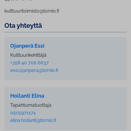
kulttuuritoimisto@tornio.fi
Ota yhteyttä
Ojanperä Essi
Kulttuurikehittäjä
+358 40 706 6637
essi.ojanpera@tornio.fi
Hollanti Elina
Tapahtumatuottaja
0505971174
elina.hollanti@tornio.fi