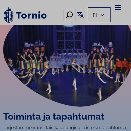
Siirry
sisältöön
Hae
Käännä sivu
FI
Toiminta ja tapahtumat
Järjestämme vuosittain kaupungin perinteisiä tapahtumia,