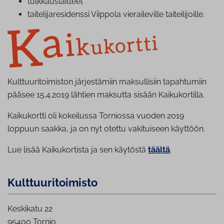
tulk­kaus­lait­teet
tai­te­li­ja­re­si­dens­si Viippola vie­rai­le­vil­le tai­tei­li­joil­le.
Kulttuuritoimiston järjestämiin maksullisiin tapahtumiin
pääsee 15.4.2019 lähtien maksutta sisään Kaikukortilla.
Kaikukortti oli kokeilussa Torniossa vuoden 2019
loppuun saakka, ja on nyt otettu vakituiseen käyttöön.
Lue lisää Kaikukortista ja sen käytöstä
täältä
.
Kult­tuu­ri­toi­mis­to
Keskikatu 22
95400 Tornio