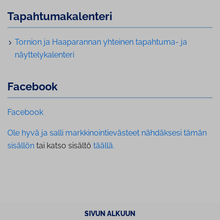
Ta­pah­tu­ma­ka­len­te­ri
Tornion ja Haaparannan yhteinen tapahtuma- ja
näyt­te­ly­ka­len­te­ri
Facebook
Facebook
Ole hyvä ja salli markkinointievästeet nähdäksesi tämän
sisällön
tai katso sisältö
täällä.
SIVUN ALKUUN