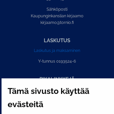
Sähköposti
Kaupunginkanslian kirjaamo
kirjaamo@tornio.fi
LASKUTUS
Laskutus ja maksaminen
Y-tunnus 0193524-6
PI­KA­LINK­KE­JÄ
Tämä sivusto käyttää
Näytä evästeasetukseni
evästeitä
SOSIAALINEN MEDIA