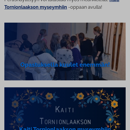
Tornionlaakson myseymhiin
-oppaan avulla!
Opas­tuk­sel­la kuulet enemmän!
Kaiti Tor­nion­laak­son myseymhiin