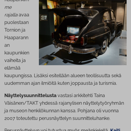
me
rajalla
avaa
puolestaan
Tornion ja
Haaparann
an
kaupunkien
vaiheita ja
elämää
kaupungissa. Lisäksi esitellään alueen teollisuutta sekä
uudemman ajan ilmiöitä kuten joppausta ja turismia.
Näyttelysuunnittelusta
vastasi arkkitehti Taina
Väisänen/TAKT yhdessä rajanylisen näyttelytyöryhmän
ja museon henkilökunnan kanssa. Pohjana oli vuonna
2007 toteutettu perusnäyttelyn suunnitteluhanke.
Perusnäyttelyyn voi tutustua myös meänkielellä,
Kaiti