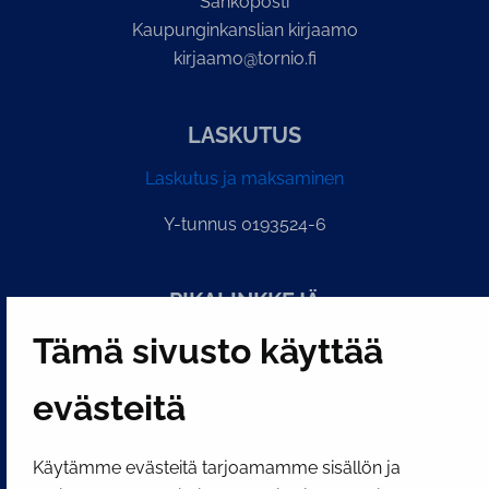
Sähköposti
Kaupunginkanslian kirjaamo
kirjaamo@tornio.fi
LASKUTUS
Laskutus ja maksaminen
Y-tunnus 0193524-6
PI­KA­LINK­KE­JÄ
Tämä sivusto käyttää
Näytä evästeasetukseni
evästeitä
SOSIAALINEN MEDIA
Facebook
Instagram
YouTube
Käytämme evästeitä tarjoamamme sisällön ja