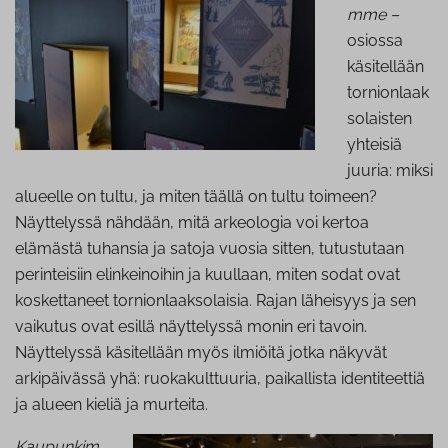
mme –
osiossa
käsitellään
tornionlaak
solaisten
yhteisiä
juuria: miksi
alueelle on tultu, ja miten täällä on tultu toimeen?
Näyttelyssä nähdään, mitä arkeologia voi kertoa
elämästä tuhansia ja satoja vuosia sitten, tutustutaan
perinteisiin elinkeinoihin ja kuullaan, miten sodat ovat
koskettaneet tornionlaaksolaisia. Rajan läheisyys ja sen
vaikutus ovat esillä näyttelyssä monin eri tavoin.
Näyttelyssä käsitellään myös ilmiöitä jotka näkyvät
arkipäivässä yhä: ruokakulttuuria, paikallista identiteettiä
ja alueen kieliä ja murteita.
Kaupunkim