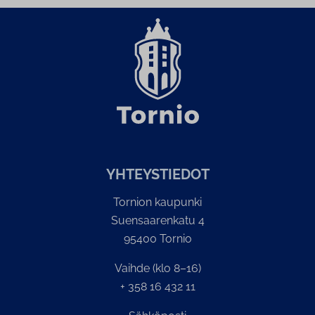
YH­TEYS­TIE­DOT
Tornion kaupunki
Suensaarenkatu 4
95400 Tornio
Vaihde (klo 8–16)
+ 358 16 432 11