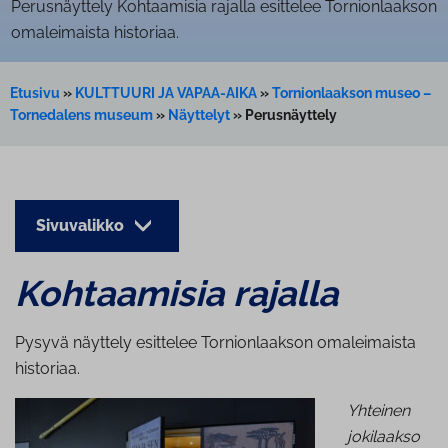
Perusnäyttely Kohtaamisia rajalla esittelee Tornionlaakson
omaleimaista historiaa.
Etusivu
»
KULTTUURI JA VAPAA-AIKA
»
Tornionlaakson museo –
Tornedalens museum
»
Näyttelyt
»
Perusnäyttely
Sivuvalikko
Kohtaamisia rajalla
Pysyvä näyttely esittelee Tornionlaakson omaleimaista
historiaa.
Yhteinen
jokilaakso