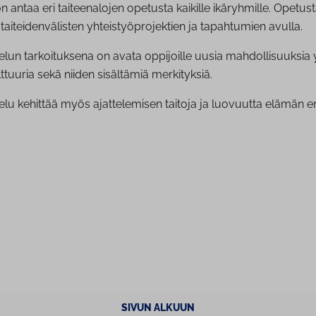
n antaa eri taiteenalojen opetusta kaikille ikäryhmille. Opetus
aiteidenvälisten yhteistyöprojektien ja tapahtumien avulla.
kelun tarkoituksena on avata oppijoille uusia mahdollisuuksi
lttuuria sekä niiden sisältämiä merkityksiä.
elu kehittää myös ajattelemisen taitoja ja luovuutta elämän eri
SIVUN ALKUUN