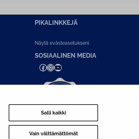
PI­KA­LINK­KE­JÄ
Näytä evästeasetukseni
SOSIAALINEN MEDIA
Facebook
Instagram
YouTube
Salli kaikki
Vain välttämättömät