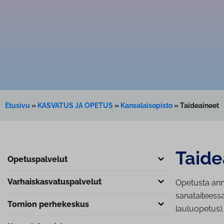
Etusivu
»
KASVATUS JA OPETUS
»
Kansalaisopisto
»
Taideaineet
Taide
Ope­tus­pal­ve­lut
Var­hais­kas­va­tus­pal­ve­lut
Opetusta ann
sanataiteessa,
Tornion perhekeskus
lauluopetus).