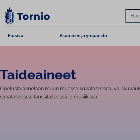
Siirry
sisältöön
Hae
Etusivu
Asuminen ja ympäristö
Taideaineet
Opetusta annetaan muun muassa kuvataiteessa, valokuvaukse
sanataiteessa, tanssitaiteessa ja musiikissa.