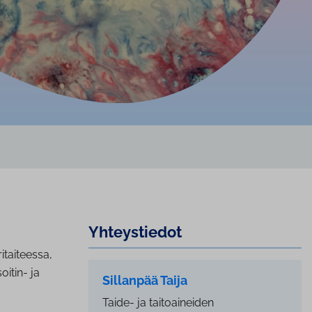
Yh­teys­tie­dot
taiteessa,
oitin- ja
Sillanpää Taija
Taide- ja taitoaineiden