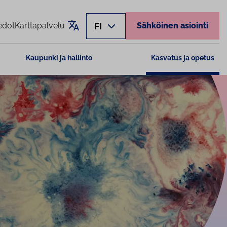
Käännä sivu
FI
edot
Karttapalvelu
Sähköinen asiointi
Kaupunki ja hallinto
Kasvatus ja opetus