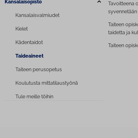
Kan­sa­lais­opis­to
Tavoitteena o
syvennetään t
Kan­sa­lais­val­miu­det
Taiteen opis
Kielet
taidetta ja ku
Kädentaidot
Taiteen opisk
Taideaineet
Taiteen perusopetus
Koulutusta mit­ta­ti­laus­työ­nä
Tule meille töihin