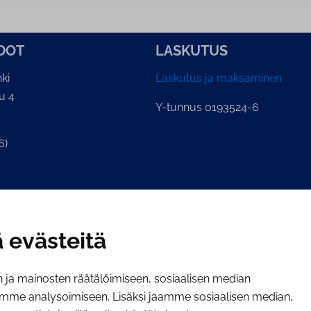
­DOT
LASKUTUS
ki
Laskutus ja maksaminen
u 4
Y-tunnus 0193524-6
6)
ian kirjaamo
.fi
 evästeitä
ja mainosten räätälöimiseen, sosiaalisen median
mme analysoimiseen. Lisäksi jaamme sosiaalisen median,