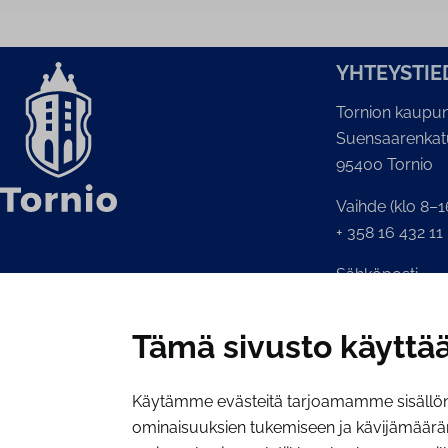
YH­TEYS­TIE
Tornion kaupun
Suensaarenkat
95400 Tornio
Vaihde (klo 8–1
+ 358 16 432 11
Sähköposti
Kaupunginkansl
kirjaamo@tornio
Tämä sivusto käyttää
Käytämme evästeitä tarjoamamme sisällön 
ominaisuuksien tukemiseen ja kävijämäärä