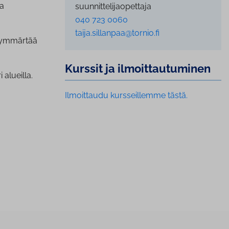
ta
suunnittelijaopettaja
040 723 0060
taija.sillanpaa@tornio.fi
a ymmärtää
Kurssit ja il­moit­tau­tu­mi­nen
 alueilla.
Ilmoittaudu kursseillemme tästä.