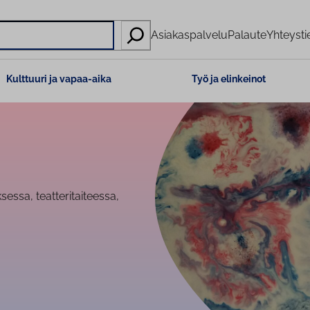
Asiakaspalvelu
Palaute
Yhteysti
Kulttuuri ja vapaa-aika
Työ ja elinkeinot
ssa, teatteritaiteessa,