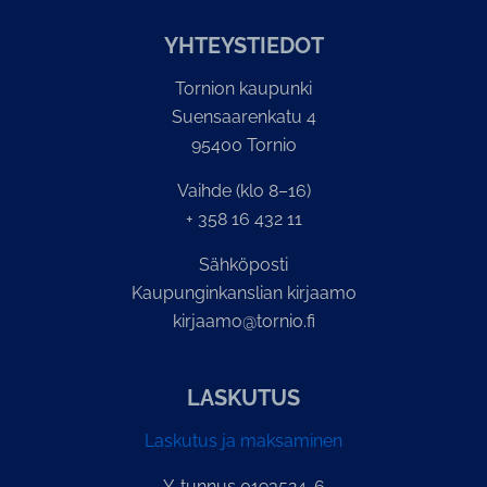
YH­TEYS­TIE­DOT
Tornion kaupunki
Suensaarenkatu 4
95400 Tornio
Vaihde (klo 8–16)
+ 358 16 432 11
Sähköposti
Kaupunginkanslian kirjaamo
kirjaamo@tornio.fi
LASKUTUS
Laskutus ja maksaminen
Y-tunnus 0193524-6