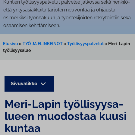
Kuntien työllisyyspalvelut palvelee jatkossa sekä henkilö-
että yritysasiakkaita tarjoten neuvontaa ja ohjausta
esimerkiksi työnhakuun ja työntekijöiden rekrytointiin sekä
osaamisen kehittämiseen.
Etusivu
»
TYÖ JA ELINKEINOT
»
Työllisyyspalvelut
»
Meri-Lapin
työllisyysalue
Sivuvalikko
Meri-Lapin työl­li­syy­sa­
lu­een muodostaa kuusi
kuntaa