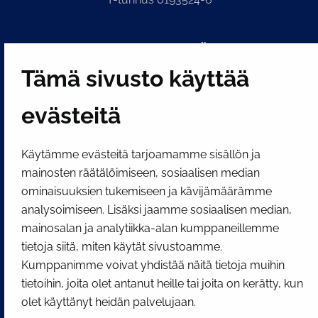
PI­KA­LINK­KE­JÄ
Tämä sivusto käyttää
Näytä evästeasetukseni
evästeitä
SOSIAALINEN MEDIA
Facebook
Instagram
YouTube
Käytämme evästeitä tarjoamamme sisällön ja
mainosten räätälöimiseen, sosiaalisen median
ominaisuuksien tukemiseen ja kävijämäärämme
analysoimiseen. Lisäksi jaamme sosiaalisen median,
mainosalan ja analytiikka-alan kumppaneillemme
tietoja siitä, miten käytät sivustoamme.
Kumppanimme voivat yhdistää näitä tietoja muihin
tietoihin, joita olet antanut heille tai joita on kerätty, kun
olet käyttänyt heidän palvelujaan.