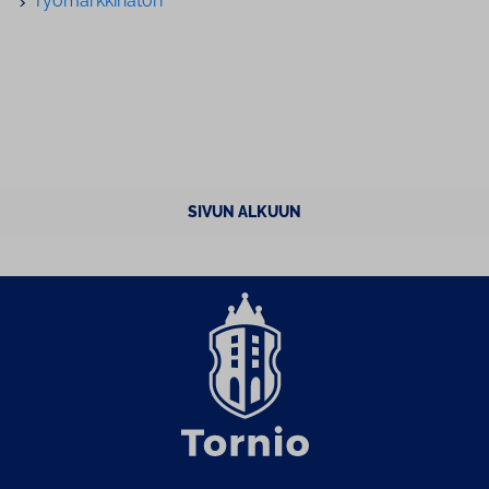
Työ­mark­ki­na­to­ri
SIVUN ALKUUN