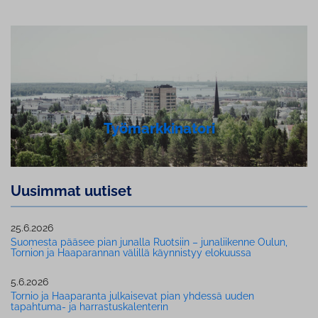
Työ­mark­ki­na­to­ri
Uusimmat uutiset
25.6.2026
Suomesta pääsee pian junalla Ruotsiin – ju­na­lii­ken­ne Oulun,
Tornion ja Haaparannan välillä käynnistyy elokuussa
5.6.2026
Tornio ja Haaparanta julkaisevat pian yhdessä uuden
tapahtuma- ja har­ras­tus­ka­len­te­rin