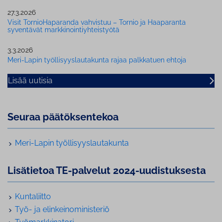
27.3.2026
Visit Tor­nio­Ha­pa­ran­da vahvistuu – Tornio ja Haaparanta
syventävät mark­ki­noin­tiyh­teis­työ­tä
3.3.2026
Meri-Lapin työl­li­syys­lau­ta­kun­ta rajaa palkkatuen ehtoja
Lisää uutisia
Seuraa pää­tök­sen­te­koa
Meri-Lapin työl­li­syys­lau­ta­kun­ta
Lisätietoa TE-palvelut 2024-uu­dis­tuk­ses­ta
Kuntaliitto
Työ- ja elin­kei­no­mi­nis­te­riö