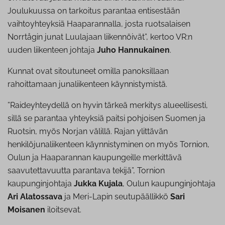
Joulukuussa on tarkoitus parantaa entisestään
vaihtoyhteyksiä Haaparannalla, josta ruotsalaisen
Norrtågin junat Luulajaan liikennöivät”, kertoo VR:n
uuden liikenteen johtaja
Juho Hannukainen
.
Kunnat ovat sitoutuneet omilla panoksillaan
rahoittamaan junaliikenteen käynnistymistä.
”Raideyhteydellä on hyvin tärkeä merkitys alueellisesti,
sillä se parantaa yhteyksiä paitsi pohjoisen Suomen ja
Ruotsin, myös Norjan välillä. Rajan ylittävän
henkilöjunaliikenteen käynnistyminen on myös Tornion,
Oulun ja Haaparannan kaupungeille merkittävä
saavutettavuutta parantava tekijä”, Tornion
kaupunginjohtaja
Jukka Kujala
, Oulun kaupunginjohtaja
Ari Alatossava
ja Meri-Lapin seutupäällikkö
Sari
Moisanen
iloitsevat.