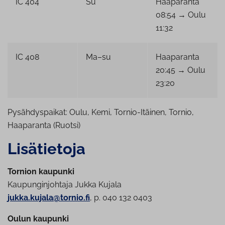
IC 404
Su
Haaparanta
08:54 → Oulu
11:32
IC 408
Ma–su
Haaparanta
20:45 → Oulu
23:20
Pysähdyspaikat: Oulu, Kemi, Tornio-Itäinen, Tornio,
Haaparanta (Ruotsi)
Lisätietoja
Tornion kaupunki
Kaupunginjohtaja Jukka Kujala
jukka.kujala@tornio.fi
, p. 040 132 0403
Oulun kaupunki