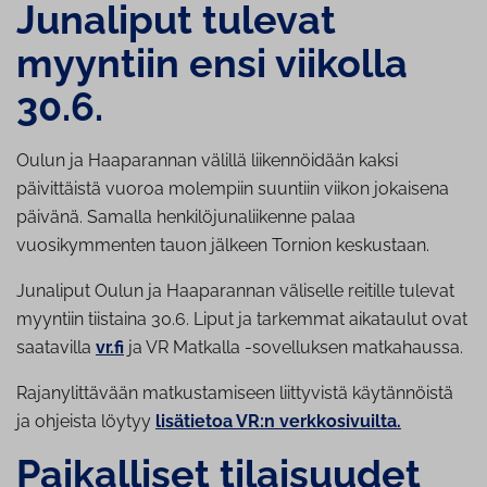
Junaliput tulevat
myyntiin ensi viikolla
30.6.
Oulun ja Haaparannan välillä liikennöidään kaksi
päivittäistä vuoroa molempiin suuntiin viikon jokaisena
päivänä. Samalla henkilöjunaliikenne palaa
vuosikymmenten tauon jälkeen Tornion keskustaan.
Junaliput Oulun ja Haaparannan väliselle reitille tulevat
myyntiin tiistaina 30.6. Liput ja tarkemmat aikataulut ovat
saatavilla
vr.fi
ja VR Matkalla -sovelluksen matkahaussa.
Rajanylittävään matkustamiseen liittyvistä käytännöistä
ja ohjeista löytyy
lisätietoa VR:n verkkosivuilta.
Paikalliset tilaisuudet