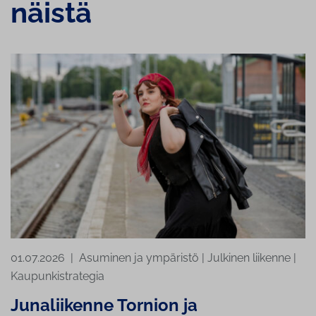
näistä
01.07.2026
|
Asuminen ja ympäristö
|
Julkinen liikenne
|
Kaupunkistrategia
Ju­na­lii­ken­ne Tornion ja