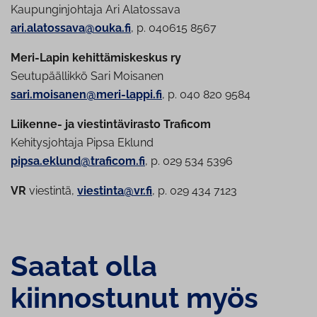
Kaupunginjohtaja Ari Alatossava
ari.alatossava@ouka.fi
, p. 040615 8567
Meri-Lapin kehittämiskeskus ry
Seutupäällikkö Sari Moisanen
sari.moisanen@meri-lappi.fi
, p. 040 820 9584
Liikenne- ja viestintävirasto Traficom
Kehitysjohtaja Pipsa Eklund
pipsa.eklund@traficom.fi
, p. 029 534 5396
VR
viestintä,
viestinta@vr.fi
, p. 029 434 7123
Saatat olla
kiinnostunut myös