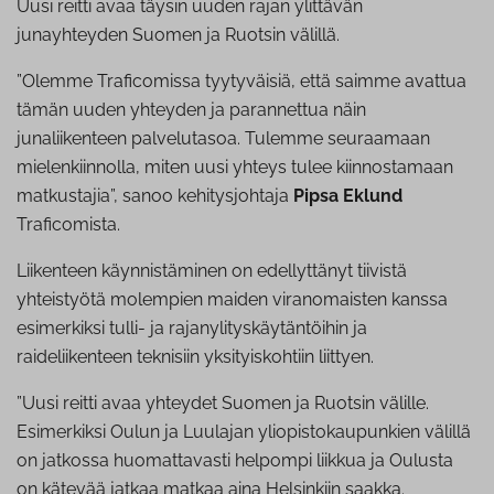
Uusi reitti avaa täysin uuden rajan ylittävän
junayhteyden Suomen ja Ruotsin välillä.
”Olemme Traficomissa tyytyväisiä, että saimme avattua
tämän uuden yhteyden ja parannettua näin
junaliikenteen palvelutasoa. Tulemme seuraamaan
mielenkiinnolla, miten uusi yhteys tulee kiinnostamaan
matkustajia”, sanoo kehitysjohtaja
Pipsa Eklund
Traficomista.
Liikenteen käynnistäminen on edellyttänyt tiivistä
yhteistyötä molempien maiden viranomaisten kanssa
esimerkiksi tulli- ja rajanylityskäytäntöihin ja
raideliikenteen teknisiin yksityiskohtiin liittyen.
”Uusi reitti avaa yhteydet Suomen ja Ruotsin välille.
Esimerkiksi Oulun ja Luulajan yliopistokaupunkien välillä
on jatkossa huomattavasti helpompi liikkua ja Oulusta
on kätevää jatkaa matkaa aina Helsinkiin saakka.