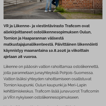
VR ja Liikenne- ja viestintävirasto Traficom ovat
allekirjoittaneet ostoliikennesopimuksen Oulun,
Tornion ja Haaparannan välisestä
matkustajajunaliikenteestä. Päivittäinen liikennöinti
käynnistyy maanantaina 10.8.2026 ja viikoittain
ajetaan 28 vuoroa.
Liikenne on pääosin valtion rahoittamaa ostoliikennettä,
jolla parannetaan junayhteyksiä Pohjois-Suomessa.
Valtion lisäksi yhteyden rahoittamiseen osallistuvat
Tornion kaupunki, Oulun kaupunki ja Meri-Lapin
kehittämiskeskus. Traficom lisää junavuorot Traficomin
ja VR:n nykyiseen ostoliikennesopimukseen.