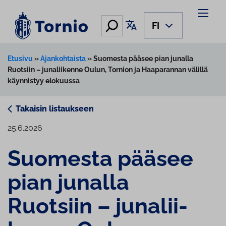
Siirry
sisältöön
Hae
Käännä sivu
FI
Etusivu
»
Ajankohtaista
»
Suomesta pääsee pian junalla
Ruotsiin – junaliikenne Oulun, Tornion ja Haaparannan välillä
käynnistyy elokuussa
Takaisin listaukseen
25.6.2026
Suomesta pääsee
pian junalla
Ruotsiin – ju­na­lii­