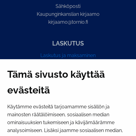
Sähköposti
Kaupunginkanslian kirjaamo
kirjaamo@tornio.fi
LASKUTUS
Laskutus ja maksaminen
Y-tunnus 0193524-6
Tämä sivusto käyttää
evästeitä
PI­KA­LINK­KE­JÄ
Käytämme evästeitä tarjoamamme sisällön ja
Näytä evästeasetukseni
mainosten räätälöimiseen, sosiaalisen median
SOSIAALINEN MEDIA
ominaisuuksien tukemiseen ja kävijämäärämme
analysoimiseen. Lisäksi jaamme sosiaalisen median,
Facebook
Instagram
YouTube