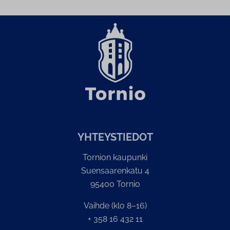
YH­TEYS­TIE­DOT
Tornion kaupunki
Suensaarenkatu 4
95400 Tornio
Vaihde (klo 8–16)
+ 358 16 432 11