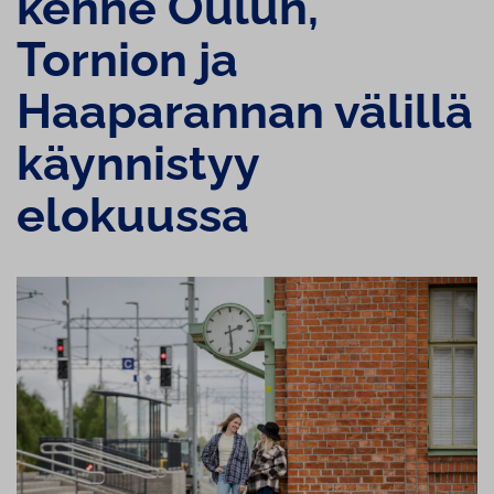
ken­ne Oulun,
Tornion ja
Haaparannan välillä
käynnistyy
elokuussa