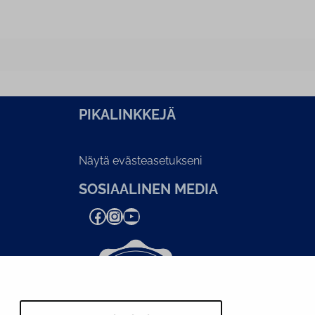
PI­KA­LINK­KE­JÄ
Näytä evästeasetukseni
SOSIAALINEN MEDIA
Facebook
Instagram
YouTube