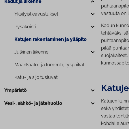
Kadut ja liikenne
puhtaanapito
vastuuta on l
Yk­si­tyis­tie­a­vus­tuk­set
Kadun kunnoss
Pysäköinti
tehtäväksi s
Katujen ra­ken­ta­mi­nen ja ylläpito
puhtaanapito 
pitää puhtaan
Julkinen liikenne
suojakaiteet,
kunnossapito
Maankaato- ja lu­men­lä­ji­tys­pai­kat
Katu- ja si­joi­tus­lu­vat
Katujen
Ympäristö
Katujen kunn
Vesi-, sähkö- ja jätehuolto
sekä yhdistet
vastaa tontill
kohdalle aur