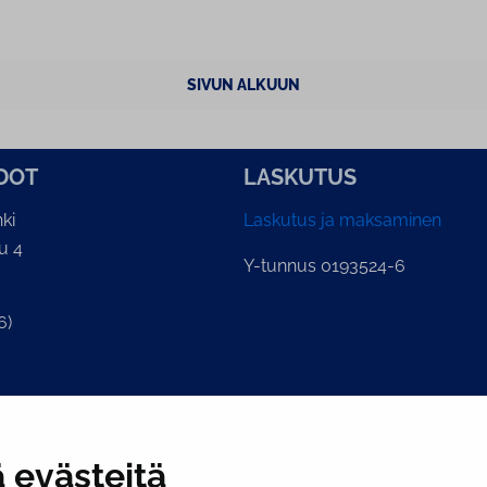
SIVUN ALKUUN
­DOT
LASKUTUS
ki
Laskutus ja maksaminen
u 4
Y-tunnus 0193524-6
6)
ian kirjaamo
.fi
 evästeitä