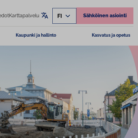
Käännä sivu
FI
edot
Karttapalvelu
Sähköinen asiointi
Kaupunki ja hallinto
Kasvatus ja opetus