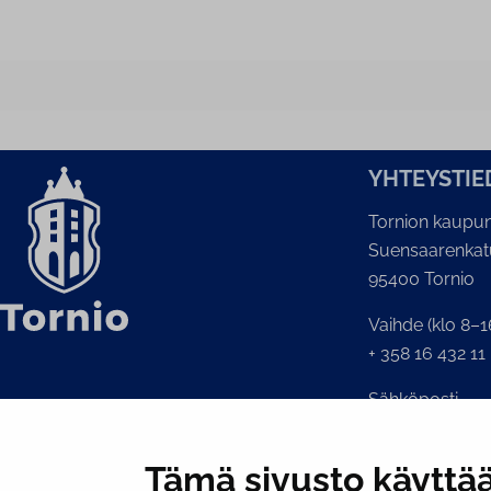
YH­TEYS­TIE
Tornion kaupun
Suensaarenkat
95400 Tornio
Vaihde (klo 8–1
+ 358 16 432 11
Sähköposti
Kaupunginkansl
kirjaamo@tornio
Tämä sivusto käyttää