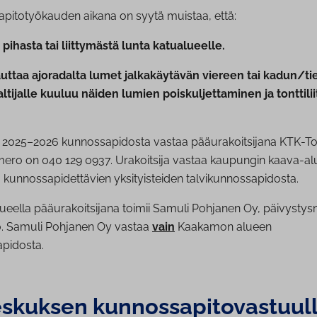
apitotyökauden aikana on syytä muistaa, että:
pihasta tai liittymästä lunta katualueelle.
uttaa ajoradalta lumet jalkakäytävän viereen tai kadun/ti
altijalle kuuluu näiden lumien poiskuljettaminen ja tonttili
a 2025–2026 kunnossapidosta vastaa pääurakoitsijana KTK-To
ero on 040 129 0937. Urakoitsija vastaa kaupungin kaava-al
 kunnossapidettävien yksityisteiden talvikunnossapidosta.
eella pääurakoitsijana toimii Samuli Pohjanen Oy, päivysty
. Samuli Pohjanen Oy vastaa
vain
Kaakamon alueen
apidosta.
kuksen kun­nos­sa­pi­to­vas­tuul­