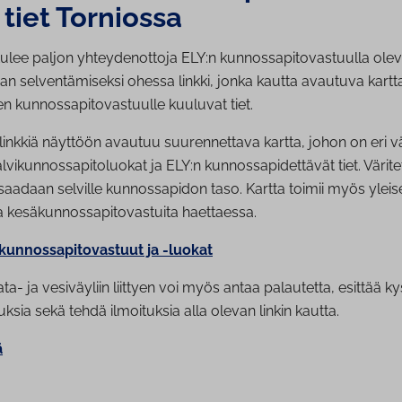
 tiet Torniossa
tulee paljon yhteydenottoja ELY:n kunnossapitovastuulla olev
an selventämiseksi ohessa linkki, jonka kautta avautuva kartt
n kunnossapitovastuulle kuuluvat tiet.
linkkiä näyttöön avautuu suurennettava kartta, johon on eri vä
talvikunnossapitoluokat ja ELY:n kunnossapidettävät tiet. Värite
saadaan selville kunnossapidon taso. Kartta toimii myös ylei
a kesäkunnossapitovastuita haettaessa.
ikunnossapitovastuut ja -luokat
ata- ja vesiväyliin liittyen voi myös antaa palautetta, esittää 
ksia sekä tehdä ilmoituksia alla olevan linkin kautta.
ä