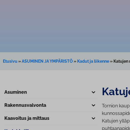
Etusivu
»
ASUMINEN JA YMPÄRISTÖ
»
Kadut ja liikenne
»
Katujen 
Katuje
Asuminen
Ra­ken­nus­val­von­ta
Tornion kaupu
kunnossapido
Kaavoitus ja mittaus
Katujen ylläp
puhtaanapido