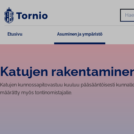
Siirry
sisältöön
Hae
Etusivu
Asuminen ja ympäristö
Katujen ra­ken­ta­mi­nen
Katujen kunnossapitovastuu kuuluu pääsääntöisesti kunnalle
määrätty myös tontinomistajalle.