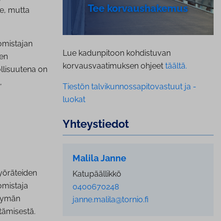
Tee kor­vaus­ha­ke­mus
e, mutta
omistajan
Lue kadunpitoon kohdistuvan
den
korvausvaatimuksen ohjeet
täältä.
llisuutena on
,
Tiestön talvikunnossapitovastuut ja -
luokat
Yh­teys­tie­dot
Malila Janne
yöräteiden
Katupäällikkö
omistaja
0400670248
ttymän
janne.malila@tornio.fi
tämisestä.