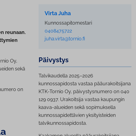
Virta Juha
Kunnossapitomestari
0408475722
en reunaan.
juha.virta@tornio.fi
ittymien
Päivystys
rnio Oy,
ueiden sekä
Talvikaudella 2025–2026
kunnossapidosta vastaa pääurakoitsijana
snumero on
KTK-Tornio Oy, päivystysnumero on 040
129 0937. Urakoitsija vastaa kaupungin
kaava-alueiden sekä sopimuksella
kunnossapidettävien yksityisteiden
talvikunnossapidosta.
la
Kaakamon alueella pääurakoitsijana