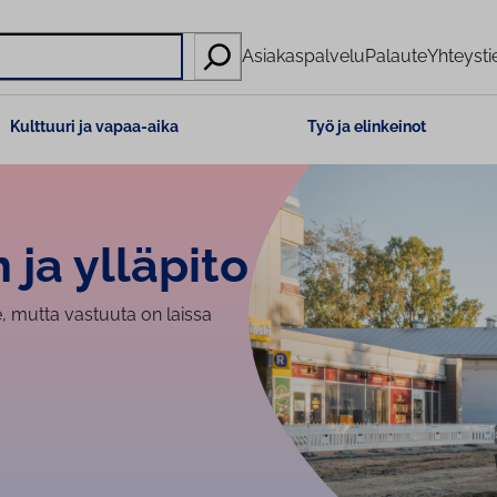
Asiakaspalvelu
Palaute
Yhteysti
Kulttuuri ja vapaa-aika
Työ ja elinkeinot
 ja ylläpito
, mutta vastuuta on laissa