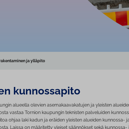
rakentaminen ja ylläpito
n kun­nos­sa­pi­to
ngin alueella olevien asemakaavakatujen ja yleisten alueiden
sta vastaa Tornion kaupungin teknisten palveluiden kunnoss
itoa ohjaa laki kadun ja eräiden yleisten alueiden kunnossa- j
sta. Laissa on määritetty yleiset säännökset sekä kunnossa- 