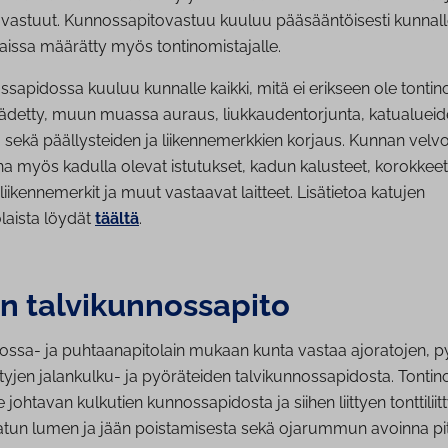
vastuut. Kunnossapitovastuu kuuluu pääsääntöisesti kunnall
aissa määrätty myös tontinomistajalle.
apidossa kuuluu kunnalle kaikki, mitä ei erikseen ole tontin
äädetty, muun muassa auraus, liukkaudentorjunta, katualuei
sekä päällysteiden ja liikennemerkkien korjaus. Kunnan velvo
a myös kadulla olevat istutukset, kadun kalusteet, korokkeet
 liikennemerkit ja muut vastaavat laitteet. Lisätietoa katujen
laista löydät
täältä
.
 tal­vi­kun­nos­sa­pi­to
ossa- ja puhtaanapitolain mukaan kunta vastaa ajoratojen, p
tyjen jalankulku- ja pyöräteiden talvikunnossapidosta. Tontin
e johtavan kulkutien kunnossapidosta ja siihen liittyen tonttilii
atun lumen ja jään poistamisesta sekä ojarummun avoinna pi