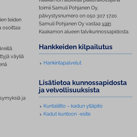
toimii Samuli Pohjanen Oy,
päivystysnumero on 050 307 1720.
ien teiden
Samuli Pohjanen Oy vastaa
vain
a osoittaa
Kaakamon alueen talvikunnossapidosta.
Hankkeiden kilpailutus
reillä
ttyjä väyliä
Han­kin­ta­pal­ve­lut
senä
Lisätietoa kun­nos­sa­pi­dos­ta
ja vel­vol­li­suuk­sis­ta
kysymyksiä ja
Kuntaliitto – kadun ylläpito
Kadut kuntoon -esite