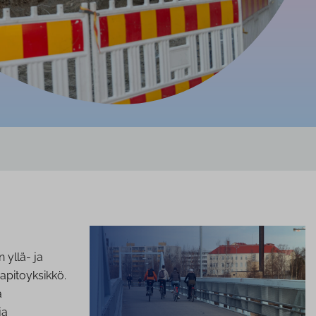
 yllä- ja
apitoyksikkö.
a
ja