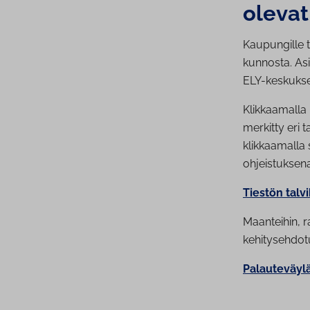
olevat
Kaupungille 
kunnosta. Asi
ELY-keskukse
Klikkaamalla 
merkitty eri 
klikkaamalla 
ohjeistuksen
Tiestön talv
Maanteihin, r
kehitysehdotu
Palauteväyl