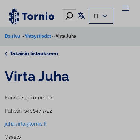
Siirry
sisältöön
Hae
Käännä sivu
FI
Etusivu
»
Yhteystiedot
»
Virta Juha
Takaisin listaukseen
Virta Juha
Kunnossapitomestari
Puhelin: 0408475722
juha.virta@tornio.fi
Osasto