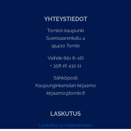
YH­TEYS­TIE­DOT
Tornion kaupunki
Suensaarenkatu 4
95400 Tornio
Vaihde (klo 8–16)
+ 358 16 432 11
Sähköposti
Kaupunginkanslian kirjaamo
kirjaamo@tornio.fi
LASKUTUS
Laskutus ja maksaminen