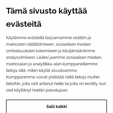
Y-tunnus 0193524-6
Tämä sivusto käyttää
evästeitä
PI­KA­LINK­KE­JÄ
Käytämme evästeitä tarjoamamme sisällön ja
Näytä evästeasetukseni
mainosten räätälöimiseen, sosiaalisen median
SOSIAALINEN MEDIA
ominaisuuksien tukemiseen ja kävijämäärämme
analysoimiseen. Lisäksi jaamme sosiaalisen median,
Facebook
Instagram
YouTube
mainosalan ja analytiikka-alan kumppaneillemme
tietoja siitä, miten käytät sivustoamme.
Kumppanimme voivat yhdistää näitä tietoja muihin
tietoihin, joita olet antanut heille tai joita on kerätty, kun
olet käyttänyt heidän palvelujaan.
Salli kaikki