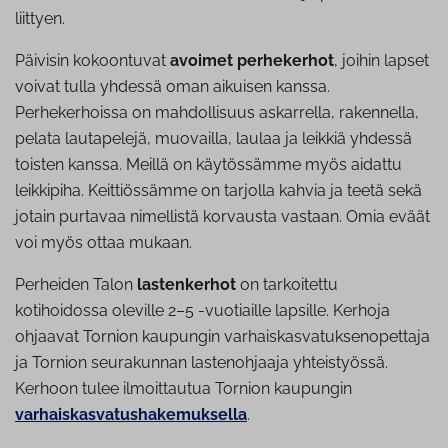
liittyen.
Päivisin kokoontuvat
avoimet perhekerhot
, joihin lapset
voivat tulla yhdessä oman aikuisen kanssa.
Perhekerhoissa on mahdollisuus askarrella, rakennella,
pelata lautapelejä, muovailla, laulaa ja leikkiä yhdessä
toisten kanssa. Meillä on käytössämme myös aidattu
leikkipiha. Keittiössämme on tarjolla kahvia ja teetä sekä
jotain purtavaa nimellistä korvausta vastaan. Omia eväät
voi myös ottaa mukaan.
Perheiden Talon
lastenkerhot
on tarkoitettu
kotihoidossa oleville 2–5 -vuotiaille lapsille. Kerhoja
ohjaavat Tornion kaupungin varhaiskasvatuksenopettaja
ja Tornion seurakunnan lastenohjaaja yhteistyössä.
Kerhoon tulee ilmoittautua Tornion kaupungin
varhaiskasvatushakemuksella
.