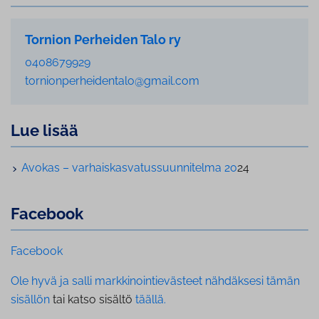
Tornion Perheiden Talo ry
0408679929
tornionperheidentalo@gmail.com
Lue lisää
Avokas – var­hais­kas­va­tus­suun­ni­tel­ma 20
24
Facebook
Facebook
Ole hyvä ja salli markkinointievästeet nähdäksesi tämän
sisällön
tai katso sisältö
täällä.