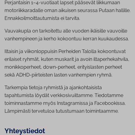
Perjantaisin 1–4-vuotiaat lapset pääsevät liikkumaan
motoriikkaradalle oman aikuisen seurassa Putaan hallille.
Ennakkoilmoittautumista ei tarvita.
Vauvakupla on tarkoitettu alle vuoden ikäisille vauvoille
vanhempineen ja kerho kokoontuu kerran kuukaudessa.
Iltaisin ja viikonloppuisin Perheiden Talolla kokoontuvat
erilaiset ryhmät, kuten muskarit ja avoin iltaperhekahvila,
monikkoperheet, down-perheet, erityislasten perheet
sekä ADHD-piirteisten lasten vanhempien ryhmä.
Tarkempia tietoja ryhmistä ja ajankohtaisista
tapahtumista löydät verkkosivuiltamme. Tiedotamme
toiminnastamme myös Instagramissa ja Facebookissa.
Lämpimästi tervetuloa tutustumaan toimintaamme.
Yh­teys­tie­dot