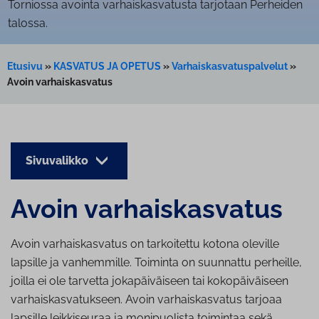
Torniossa avointa varhaiskasvatusta tarjotaan Perheiden
talossa.
Etusivu
»
KASVATUS JA OPETUS
»
Varhaiskasvatuspalvelut
»
Avoin varhaiskasvatus
Sivuvalikko
Avoin var­hais­kas­va­tus
Avoin varhaiskasvatus on tarkoitettu kotona oleville
lapsille ja vanhemmille. Toiminta on suunnattu perheille,
joilla ei ole tarvetta jokapäiväiseen tai kokopäiväiseen
varhaiskasvatukseen. Avoin varhaiskasvatus tarjoaa
lapsille leikkiseuraa ja monipuolista toimintaa sekä