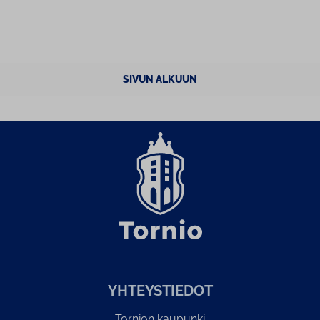
SIVUN ALKUUN
YH­TEYS­TIE­DOT
Tornion kaupunki