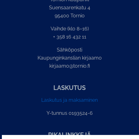
Suensaarenkatu 4
95400 Tornio
Vaihde (klo 8–16)
+ 358 16 432 11
Sähköposti
Kaupunginkanslian kirjaamo
kirjaamo@tornio.fi
LASKUTUS
Laskutus ja maksaminen
Y-tunnus 0193524-6
PI­KA­LINK­KE­JÄ