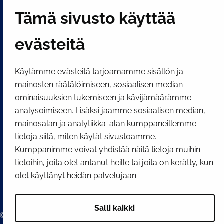
Tämä sivusto käyttää
Näytä evästeasetukseni
evästeitä
SOSIAALINEN MEDIA
Facebook
Instagram
YouTube
Käytämme evästeitä tarjoamamme sisällön ja
mainosten räätälöimiseen, sosiaalisen median
ominaisuuksien tukemiseen ja kävijämäärämme
analysoimiseen. Lisäksi jaamme sosiaalisen median,
mainosalan ja analytiikka-alan kumppaneillemme
tietoja siitä, miten käytät sivustoamme.
Kumppanimme voivat yhdistää näitä tietoja muihin
tietoihin, joita olet antanut heille tai joita on kerätty, kun
olet käyttänyt heidän palvelujaan.
Salli kaikki
© 2026 Tornion kaupunki